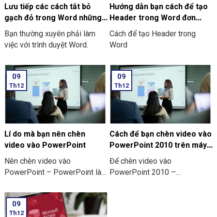
làm việc với các văn bản
Lưu tiếp các cách tắt bỏ
Hướng dẫn bạn cách để tạo
chuyên ngành. Hãy cùng chúng
gạch đỏ trong Word những
Header trong Word đơn
tôi tìm hiểu cách tắt và bỏ
thiết bị khác
giản, dễ thực hiện
Bạn thường xuyên phải làm
Cách để tạo Header trong
gạch đỏ trong Word trên
việc với trình duyệt Word.
Word
laptop Window nhé!
09
09
Th12
Th12
Lí do mà bạn nên chèn
Cách để bạn chèn video vào
video vào PowerPoint
PowerPoint 2010 trên máy
tính và điện thoại
Nên chèn video vào
Để chèn video vào
PowerPoint – PowerPoint là
PowerPoint 2010 –
một trong những phần mềm
PowerPoint là phần mềm hỗ
cần thiết để hỗ trợ cho quá
trợ cho người dùng trong quá
09
trình thuyết trình của bạn trong
trình thuyết trình trong các
Th12
các cuộc họp, meeting, lớp
cuộc họp, lớp học,… Đặc biệt