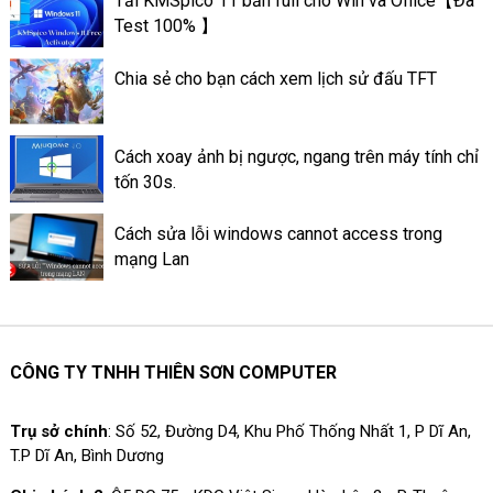
Tải KMSpico 11 bản full cho Win và Office【Đã
sửa và truy xuất dữ liệu thành
Test 100% 】
dạng bảng.
Chia sẻ cho bạn cách xem lịch sử đấu TFT
Cách xoay ảnh bị ngược, ngang trên máy tính chỉ
tốn 30s.
Cách sửa lỗi windows cannot access trong
mạng Lan
CÔNG TY TNHH THIÊN SƠN COMPUTER
Trụ sở chính
: Số 52, Đường D4, Khu Phố Thống Nhất 1, P Dĩ An,
T.P Dĩ An, Bình Dương