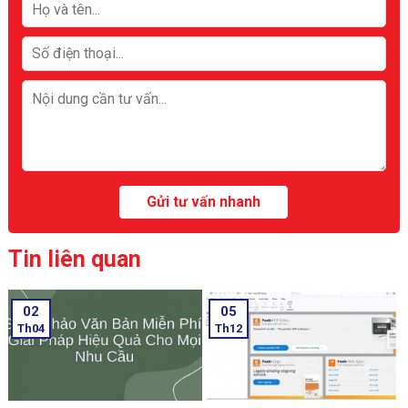
Tin liên quan
02
05
Th04
Th12