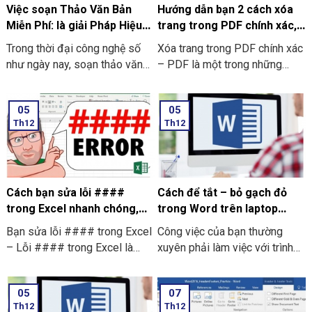
Việc soạn Thảo Văn Bản
Hướng dẫn bạn 2 cách xóa
Miễn Phí: là giải Pháp Hiệu
trang trong PDF chính xác,
Quả Cho Mọi Nhu Cầu
nhanh chóng
Trong thời đại công nghệ số
Xóa trang trong PDF chính xác
như ngày nay, soạn thảo văn
– PDF là một trong những
bản miễn phí đã trở thành nhu
công cụ phổ biến trong quá
cầu thiết yếu cho học sinh,
trình chia sẻ và truyền tải
05
05
sinh viên, cả nhân viên văn
thông tin và tài liệu giữa mọi
Th12
Th12
phòng và doanh nghiệp.
người với nhau. Tuy vậy ở
trong quá trình thao tác, đôi lúc
người dùng sẽ muốn xóa đi
trang PDF thừa hoặc là những
trang PDF trắng
Cách bạn sửa lỗi ####
Cách để tắt – bỏ gạch đỏ
trong Excel nhanh chóng,
trong Word trên laptop
đơn giản nhất
Window mới nhất
Bạn sửa lỗi #### trong Excel
Công việc của bạn thường
– Lỗi #### trong Excel là
xuyên phải làm việc với trình
một lỗi thường xuất hiện khi
duyệt Word. Bạn cảm thấy khó
một ô không đủ rộng để hiển
chịu khi các gạch đỏ xuất hiện
05
07
thị được toàn bộ dữ liệu bên
liên tục. Và bạn không biết
Th12
Th12
trong. Điều này thường xảy ra
cách để bỏ gạch đỏ trong