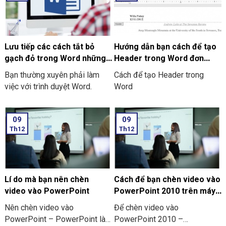
do nhiều nguyên nhân khác
word? Điều này đặc biệt gây
nhau, bao gồm là:
ra sự phiền toái khi bạn muốn
nhập liệu nhanh hoặc là đang
làm việc với các văn bản
Lưu tiếp các cách tắt bỏ
Hướng dẫn bạn cách để tạo
chuyên ngành. Hãy cùng chúng
gạch đỏ trong Word những
Header trong Word đơn
tôi tìm hiểu cách tắt và bỏ
thiết bị khác
giản, dễ thực hiện
Bạn thường xuyên phải làm
Cách để tạo Header trong
gạch đỏ trong Word trên
việc với trình duyệt Word.
Word
laptop Window nhé!
09
09
Th12
Th12
Lí do mà bạn nên chèn
Cách để bạn chèn video vào
video vào PowerPoint
PowerPoint 2010 trên máy
tính và điện thoại
Nên chèn video vào
Để chèn video vào
PowerPoint – PowerPoint là
PowerPoint 2010 –