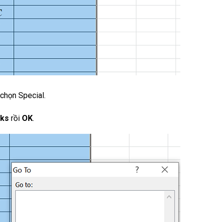
 chọn Special.
nks
rồi
OK
.