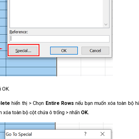
i OK.
lete
hiển thị > Chọn
Entire Rows
nếu bạn muốn xóa toàn bộ h
 xóa toàn bộ cột chứa ô trống > nhấn
OK.