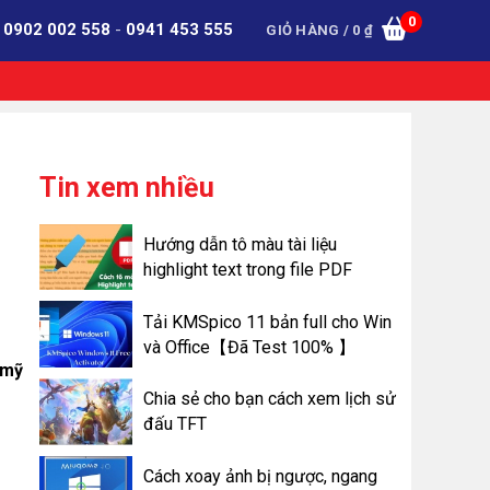
0
:
0902 002 558
-
0941 453 555
GIỎ HÀNG /
0
₫
Tin xem nhiều
Hướng dẫn tô màu tài liệu
highlight text trong file PDF
Tải KMSpico 11 bản full cho Win
và Office【Đã Test 100% 】
 mỹ
Chia sẻ cho bạn cách xem lịch sử
đấu TFT
Cách xoay ảnh bị ngược, ngang