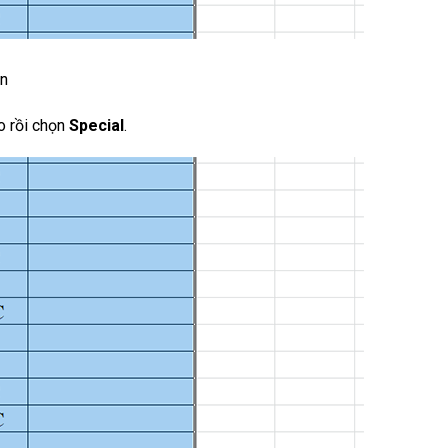
ản
o rồi chọn
Special
.