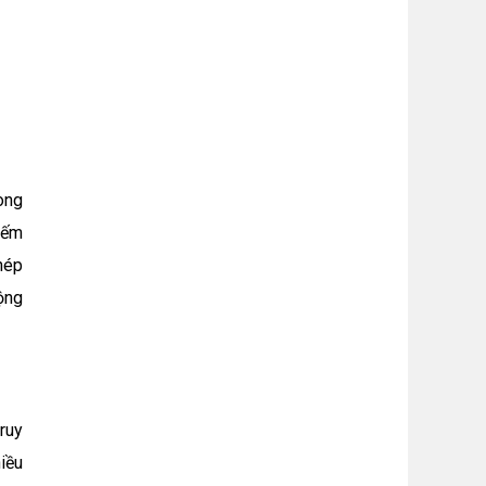
ong
iếm
hép
động
ruy
iều