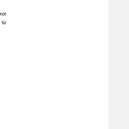
mới
 từ