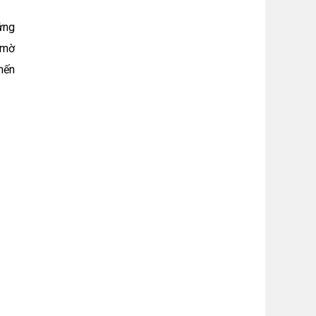
ứng
 mờ
mến