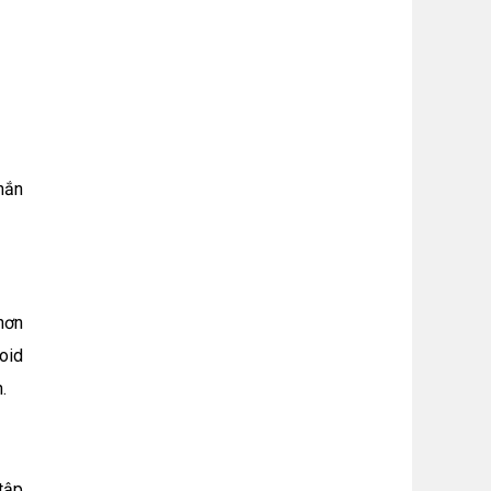
hắn
hơn
oid
.
tập