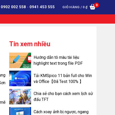
0
:
0902 002 558
-
0941 453 555
GIỎ HÀNG /
0
₫
Tin xem nhiều
Hướng dẫn tô màu tài liệu
highlight text trong file PDF
ung
Tải KMSpico 11 bản full cho Win
và Office【Đã Test 100% 】
Sơn
Chia sẻ cho bạn cách xem lịch sử
đấu TFT
 mẽ
Cách xoay ảnh bị ngược, ngang