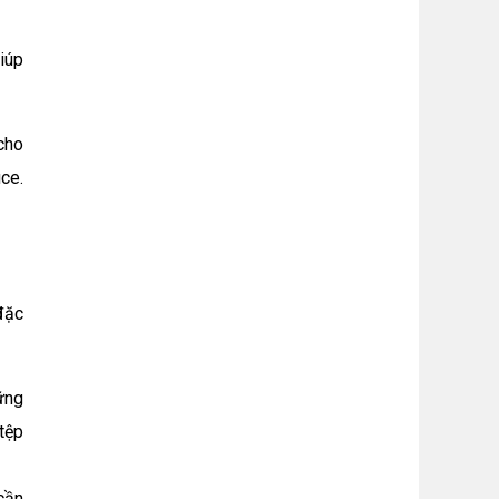
iúp
cho
ce.
đặc
ững
 tệp
cần