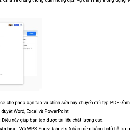
uyến. Chia sẻ chúng thông qua những dịch vụ đám mây thông dụng. 
e cho phép bạn tạo và chỉnh sửa hay chuyển đổi tệp PDF. Gồm
h duyệt Word, Excel và PowerPoint.
:
Điều này giúp bạn tạo được tài liệu chất lượng cao.
oán học:
Với WPS Spreadsheets (phần mềm bảng tính) hỗ trợ g