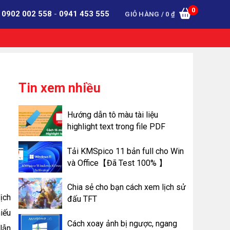
0
:
0902 002 558
-
0941 453 555
GIỎ HÀNG /
0
₫
Tin xem nhiều
Hướng dẫn tô màu tài liệu
highlight text trong file PDF
Tải KMSpico 11 bản full cho Win
và Office【Đã Test 100% 】
Chia sẻ cho bạn cách xem lịch sử
ịch
đấu TFT
iếu
Cách xoay ảnh bị ngược, ngang
lẫn