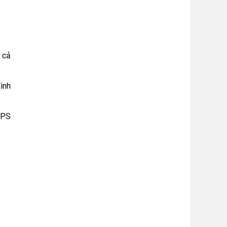
 cả
ình
WPS