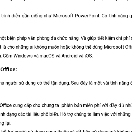
trình diễn gần giống như Microsoft PowerPoint. Có tính năng g
t biện pháp văn phòng đa chức năng. Và giúp tiết kiệm chi phí 
t là cho những ai không muốn hoặc không thể dùng Microsoft Offi
nh. Gồm Windows và macOS và Android và iOS.
Office:
mà người sử dụng có thể tận dụng. Sau đây là một vài tính năng 
fice cung cấp cho chúng ta phiên bản miễn phí với đầy đủ nh
nh dạng các tài liệu phổ biến. Hỗ trợ chúng ta làm việc với những
g lại.
 hỗ trợ người sử dụng quen thuộc và rất tiện sử dụng mà không 