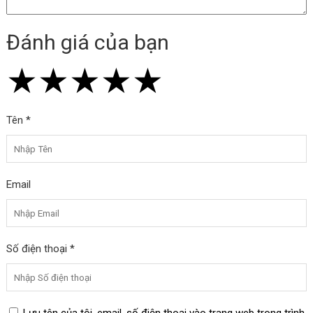
Đánh giá của bạn
★
★
★
★
★
★
★
★
★
★
★
★
★
★
★
Tên *
Email
Số điện thoại *