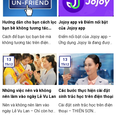
Hướng dẫn cho bạn cách lọc
Jojoy app và Điểm nổi bật
bạn bè không tương tác
của Jojoy app
trên Facebook nhanh nhất
Cách để bạn lọc bạn bè mà
Điểm nổi bật của Jojoy app –
2024
không tương tác trên điện
Ứng dụng Jojoy là đang được
thoại
săn đón rầm rộ ở trong cộng
đồng người yêu thích các trò
13
13
chơi điện tử ở trên điện thoại
Th12
Th12
di động.
Những việc nên và không
Các bước thực hiện cài đặt
nên làm vào ngày Lễ Vu Lan
sinh trắc học trên điện thoại
Nên và không nên làm vào
Cài đặt sinh trắc học trên điện
ngày Lễ Vu Lan – Chỉ còn hơn
thoại – THIÊN SƠN