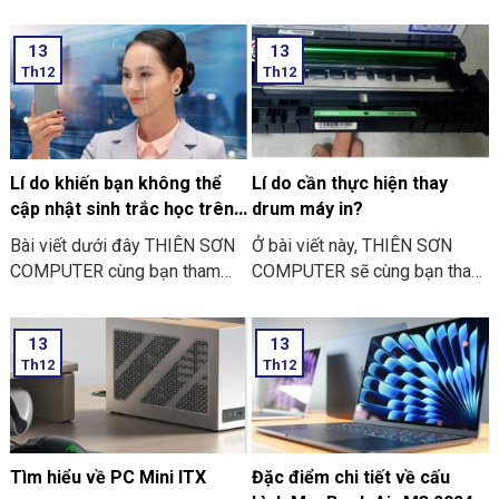
mười ngày nữa thôi là đến
COMPUTER cùng bạn tham
ngày Vu Lan báo hiếu rồi.
khảo “các bước thực hiện cài
13
13
THIÊN SƠN COMPUTER chia
đặt sinh trắc học trên điện
Th12
Th12
sẻ với bạn về những việc nên
thoại” nhé
và không nên làm ngày Lễ Vu
Lan nhé.
Lí do khiến bạn không thể
Lí do cần thực hiện thay
cập nhật sinh trắc học trên
drum máy in?
ứng dụng ngân hàng
Bài viết dưới đây THIÊN SƠN
Ở bài viết này, THIÊN SƠN
COMPUTER cùng bạn tham
COMPUTER sẽ cùng bạn tham
khảo một số lí do khiến bạn
khảo lí do cần thực hiện thay
không thể cập nhật sinh trắc
drum máy in là như thế nào
13
13
học trên ứng dụng ngân hàng
nhé?
Th12
Th12
thường gặp nhé:
Tìm hiểu về PC Mini ITX
Đặc điểm chi tiết về cấu