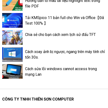
Hướng dẫn tô màu tài liệu highlight text trong
trên máy tính có thể giúp máy
file PDF
tính có thể đạt được hiệu suất
tốt. Và có hoạt động ổn định
Tải KMSpico 11 bản full cho Win và Office【Đã
tốt hơn. Sau đây là thông tin về
Test 100% 】
mức quan trọng của keo tản
nhiệt ở trên máy tính.
Chia sẻ cho bạn cách xem lịch sử đấu TFT
Cách xoay ảnh bị ngược, ngang trên máy tính chỉ
tốn 30s.
Cách sửa lỗi windows cannot access trong
mạng Lan
CÔNG TY TNHH THIÊN SƠN COMPUTER