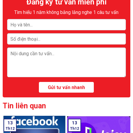
Đăng ký tư vấn miễn phí
Tìm hiểu 1 năm không bằng lắng nghe 1 câu tư vấn
Tin liên quan
13
13
Th12
Th12