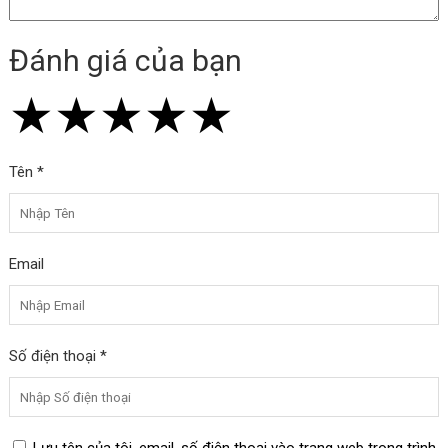
Đánh giá của bạn
★
★
★
★
★
★
★
★
★
★
★
★
★
★
★
Tên *
Email
Số điện thoại *