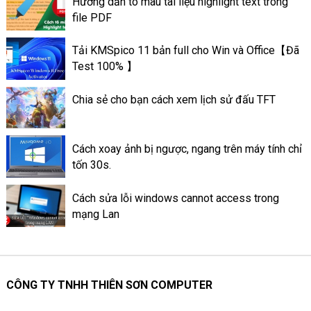
Hướng dẫn tô màu tài liệu highlight text trong
hướng dẫn các cách chụp màn
file PDF
hình máy tính Dell nhanh nhất
và chi tiết nhất. Giúp cho bạn
Tải KMSpico 11 bản full cho Win và Office【Đã
lựa chọn được cách phù hợp
Test 100% 】
với nhu cầu của mình.
Chia sẻ cho bạn cách xem lịch sử đấu TFT
Cách xoay ảnh bị ngược, ngang trên máy tính chỉ
tốn 30s.
Cách sửa lỗi windows cannot access trong
mạng Lan
CÔNG TY TNHH THIÊN SƠN COMPUTER