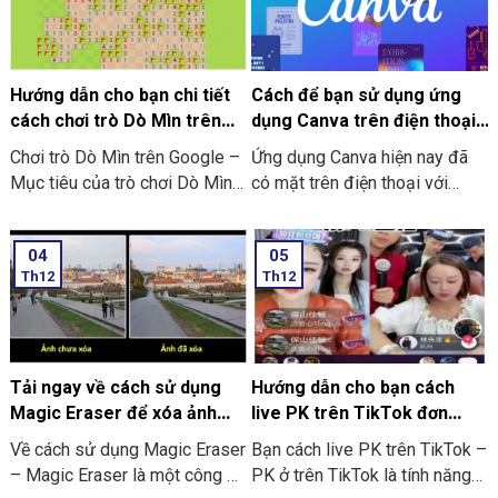
Hướng dẫn cho bạn chi tiết
Cách để bạn sử dụng ứng
cách chơi trò Dò Mìn trên
dụng Canva trên điện thoại
Google
chi tiết có làm mẫu
Chơi trò Dò Mìn trên Google –
Ứng dụng Canva hiện nay đã
Mục tiêu của trò chơi Dò Mìn
có mặt trên điện thoại với
là nhằm mở tất cả các ô vuông
dạng ứng dụng thông minh. Và
không chứa mìn. Nếu là bạn
đơn giản, tiện lợi hơn. Nó giúp
04
05
mở phải ô chứa mìn thì bạn sẽ
bạn không những dễ dàng thao
Th12
Th12
là người thua cuộc. Ở dưới đây
tác và chỉnh sửa. Mà còn thiết
là hướng dẫn chi tiết về cách
kế các hình ảnh tại bất cứ đâu.
chơi trò chơi này:
Bạn có thể tham khảo cách sử
dụng Canva ở trên điện thoại
ngay dưới đây.
Tải ngay về cách sử dụng
Hướng dẫn cho bạn cách
Magic Eraser để xóa ảnh
live PK trên TikTok đơn
trên điện thoại
giản, hiệu quả
Về cách sử dụng Magic Eraser
Bạn cách live PK trên TikTok –
– Magic Eraser là một công cụ
PK ở trên TikTok là tính năng