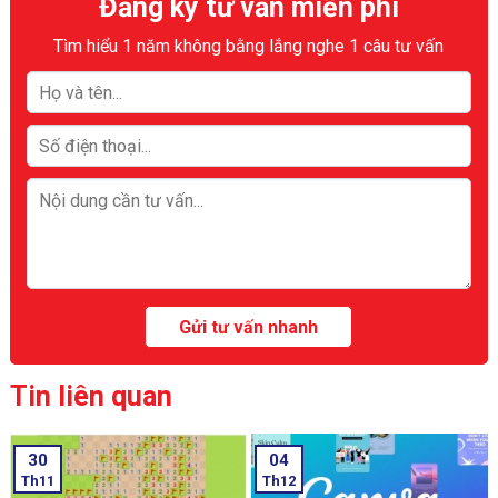
Đăng ký tư vấn miễn phí
Tìm hiểu 1 năm không bằng lắng nghe 1 câu tư vấn
Tin liên quan
30
04
Th11
Th12