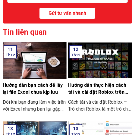
Tin liên quan
11
12
Th12
Th12
Hướng dẫn bạn cách để lấy
Hướng dẫn thực hiện cách
lại file Excel chưa kịp lưu
tải và cài đặt Roblox trên
máy tính thật đơn giản
Đôi khi bạn đang làm việc trên
Cách tải và cài đặt Roblox –
với Excel nhưng bạn lại gặp
Trò chơi Roblox là một trò chơi
phải những tình huống như là
điện tử giúp những người chơi
bị mất điện bạn quên chưa kịp
bước vào thế giới trò chơi ảo
13
13
lưu hay laptop tắt nguồn đột
và trải nghiệm không gian vô
Th12
Th12