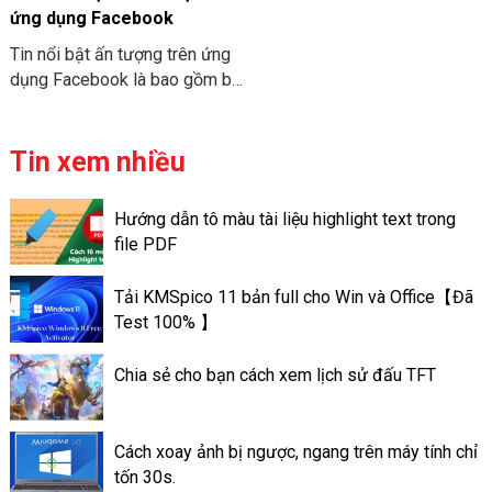
SƠN COMPUTER tham khảo
khẩu.
ứng dụng Facebook
cách dùng Pictory AI làm
Tin nổi bật ấn tượng trên ứng
video đa nền tảng nhé!
dụng Facebook là bao gồm bộ
sưu tập những hình ảnh, những
video của bạn có thể chủ
động lưu trữ ngay cả ở trên
Tin xem nhiều
trang cá nhân của mình. Khác
với ứng dụng Story Facebook
Hướng dẫn tô màu tài liệu highlight text trong
là chỉ có lưu giữ trong thời
file PDF
gian nhất định nào đó. Chỉ là
trong vòng 24h. Các tin nổi bật
Tải KMSpico 11 bản full cho Win và Office【Đã
ấn tượng trên Facebook lại có
Test 100% 】
thể lưu trữ lâu dài, đến lúc bạn
xóa đi. Cách làm Thao tác tạo
Chia sẻ cho bạn cách xem lịch sử đấu TFT
tin nổi bật trên ứng dụng
Facebook là làm như thế nào?
Cách xoay ảnh bị ngược, ngang trên máy tính chỉ
tốn 30s.