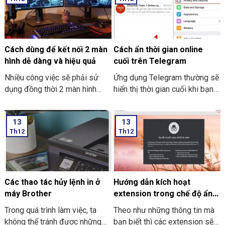
ngột làm cho bạn chưa thể kịp
cùng mới lạ trên máy tính của
lưu file. Và dưới đây là những
mình. Hôm nay THIÊN SƠN
cách hướng dẫn bạn cách để
COMPUTER sẽ chia sẻ với
lấy lại file Excel chưa kịp lưu
bạn cách hướng dẫn thực hiện
đơn giản và dễ thực hiện.
cách tải và cài đặt Roblox trên
Cách dùng để kết nối 2 màn
Cách ẩn thời gian online
máy tính thật đơn giản.
hình dễ dàng và hiệu quả
cuối trên Telegram
Nhiều công việc sẽ phải sử
Ứng dụng Telegram thường sẽ
dụng đồng thời 2 màn hình
hiển thị thời gian cuối khi bạn
song song. Nó giúp công việc
trực tuyến nhưng giờ thì vẫn
tối ưu và nhanh hơn. Nhưng
có thể ẩn thông tin này với các
13
13
cách dùng để kết nối 2 màn
thao tác đơn giản. Hãy cùng
Th12
Th12
hình dễ dàng và hiệu quả như
THIÊN SƠN Computer tìm hiểu
thế nào? Nếu bạn chưa biết thì
cách làm sau nhé.
cùng Thiên Sơn Computer tìm
hiểu nhé.
Các thao tác hủy lệnh in ở
Hướng dẫn kích hoạt
máy Brother
extension trong chế độ ẩn
danh ở Google Chrome
Trong quá trình làm việc, ta
Theo như những thông tin mà
không thể tránh được những
bạn biết thì các extension sẽ