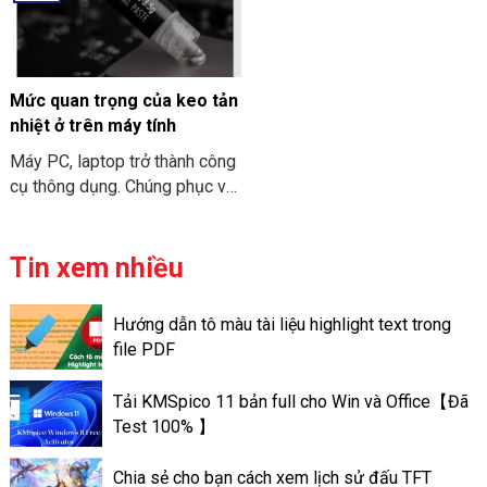
khi bạn tìm hiểu về PC Mini
THIÊN SƠN COMPUTER điểm
ITX. Cùng THIÊN SƠN
qua về đặc điểm chi tiết về
COMPUTER tham khảo nhé.
cấu hình MacBook Air M3
2024 nhé.
Mức quan trọng của keo tản
nhiệt ở trên máy tính
Máy PC, laptop trở thành công
cụ thông dụng. Chúng phục vụ
cho nhu cầu công việc và học
tập. Và để “sức khỏe” của máy
tính đươc đảm bảo. Bạn cần
Tin xem nhiều
phải vệ sinh và bảo trì chúng
định kỳ. Việc tra keo tản nhiệt
Hướng dẫn tô màu tài liệu highlight text trong
trên máy tính có thể giúp máy
file PDF
tính có thể đạt được hiệu suất
tốt. Và có hoạt động ổn định
Tải KMSpico 11 bản full cho Win và Office【Đã
tốt hơn. Sau đây là thông tin về
Test 100% 】
mức quan trọng của keo tản
nhiệt ở trên máy tính.
Chia sẻ cho bạn cách xem lịch sử đấu TFT