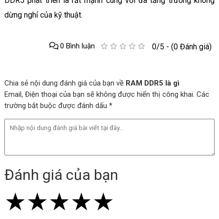
DDR5 phát triển là rất mạnh cùng với đà tăng trưởng không
dừng nghỉ của kỹ thuật.
0 Bình luận
0/5 - (0 Đánh giá)
Chia sẻ nội dung đánh giá của bạn về
RAM DDR5 là gì
Email, Điện thoại của bạn sẽ không được hiển thị công khai. Các
trường bắt buộc được đánh dấu *
Đánh giá của bạn
★
★
★
★
★
★
★
★
★
★
★
★
★
★
★