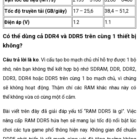
Tốc độ truyền tải (GB/giây)
17 – 25,6
38,4 – 51,2
Điện áp (V)
1.2
1.1
Có thể dùng cả DDR4 và DDR5 trên cùng 1 thiết bị
không?
Câu trả lời là ko
. Vì cấu tạo bo mạch chủ chỉ hỗ trợ được 1 bộ
nhớ, nên bạn không thể kết hợp bộ nhớ SDRAM, DDR, DDR2,
DDR3, DDR4 hoặc DDR5 trên cùng 1 bo mạch chủ, vì chúng
sẽ không hoạt động. Thậm chí các RAM khác nhau này có
thể không vừa có cùng một ổ cắm.
Bài viết trên đây đã giải đáp yếu tố “RAM DDR5 là gì”. Việc
nâng cấp RAM DDR5 hứa hẹn sẽ mang lại tốc độ nổi bật lúc
chơi các tựa game phổ thông hiện nay. Không gian để chuẩn