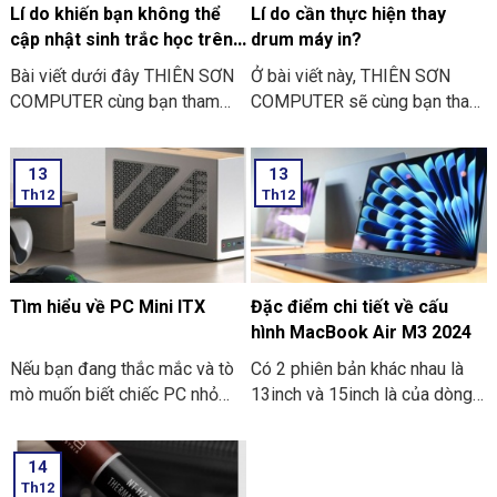
Lí do khiến bạn không thể
Lí do cần thực hiện thay
cập nhật sinh trắc học trên
drum máy in?
ứng dụng ngân hàng
Bài viết dưới đây THIÊN SƠN
Ở bài viết này, THIÊN SƠN
COMPUTER cùng bạn tham
COMPUTER sẽ cùng bạn tham
khảo một số lí do khiến bạn
khảo lí do cần thực hiện thay
không thể cập nhật sinh trắc
drum máy in là như thế nào
13
13
học trên ứng dụng ngân hàng
nhé?
Th12
Th12
thường gặp nhé:
Tìm hiểu về PC Mini ITX
Đặc điểm chi tiết về cấu
hình MacBook Air M3 2024
Nếu bạn đang thắc mắc và tò
Có 2 phiên bản khác nhau là
mò muốn biết chiếc PC nhỏ
13inch và 15inch là của dòng
gọn. Mà nó có thể mang đi
Macbook Air M3 2024 đã
nhiều nơi thì PC Mini ITX có
được Apple công bố. Điểm ấn
14
thể đáp ứng được nhu cầu đó.
tượng là các thông số bên
Th12
Sau đây là một số thông tin
trong dòng máy này. Hãy cùng