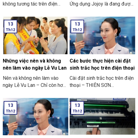
2024
không tương tác trên điện
Ứng dụng Jojoy là đang được
thoại
săn đón rầm rộ ở trong cộng
đồng người yêu thích các trò
13
13
chơi điện tử ở trên điện thoại
Th12
Th12
di động.
Những việc nên và không
Các bước thực hiện cài đặt
nên làm vào ngày Lễ Vu Lan
sinh trắc học trên điện thoại
Nên và không nên làm vào
Cài đặt sinh trắc học trên điện
ngày Lễ Vu Lan – Chỉ còn hơn
thoại – THIÊN SƠN
mười ngày nữa thôi là đến
COMPUTER cùng bạn tham
ngày Vu Lan báo hiếu rồi.
khảo “các bước thực hiện cài
13
13
THIÊN SƠN COMPUTER chia
đặt sinh trắc học trên điện
Th12
Th12
sẻ với bạn về những việc nên
thoại” nhé
và không nên làm ngày Lễ Vu
Lan nhé.