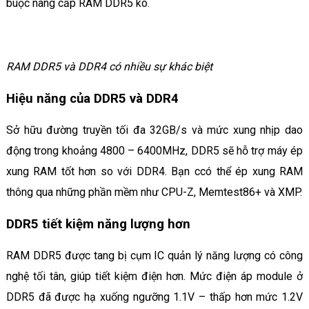
buộc nâng cấp RAM DDR5 ko.
RAM DDR5 và DDR4 có nhiều sự khác biệt
Hiệu năng của DDR5 và DDR4
Sở hữu đường truyền tối đa 32GB/s và mức xung nhịp dao
động trong khoảng 4800 – 6400MHz, DDR5 sẽ hỗ trợ máy ép
xung RAM tốt hơn so với DDR4. Bạn ccó thể ép xung RAM
thông qua những phần mềm như CPU-Z, Memtest86+ và XMP.
DDR5 tiết kiệm năng lượng hơn
RAM DDR5 được tang bị cụm IC quản lý năng lượng có công
nghệ tối tân, giúp tiết kiệm điện hơn. Mức điện áp module ở
DDR5 đã được hạ xuống ngưỡng 1.1V – thấp hơn mức 1.2V