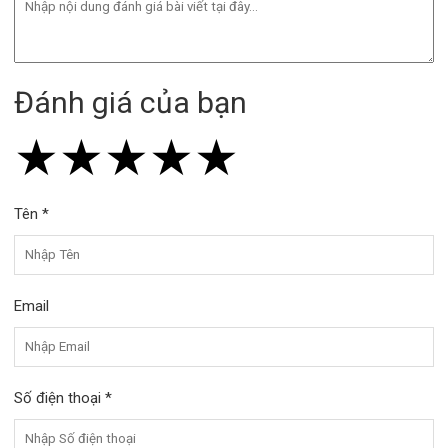
Đánh giá của bạn
★
★
★
★
★
★
★
★
★
★
★
★
★
★
★
Tên *
Email
Số điện thoại *