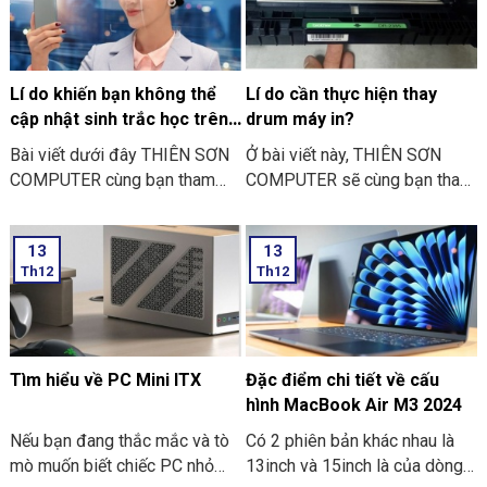
và không nên làm ngày Lễ Vu
Lan nhé.
Lí do khiến bạn không thể
Lí do cần thực hiện thay
cập nhật sinh trắc học trên
drum máy in?
ứng dụng ngân hàng
Bài viết dưới đây THIÊN SƠN
Ở bài viết này, THIÊN SƠN
COMPUTER cùng bạn tham
COMPUTER sẽ cùng bạn tham
khảo một số lí do khiến bạn
khảo lí do cần thực hiện thay
không thể cập nhật sinh trắc
drum máy in là như thế nào
13
13
học trên ứng dụng ngân hàng
nhé?
Th12
Th12
thường gặp nhé:
Tìm hiểu về PC Mini ITX
Đặc điểm chi tiết về cấu
hình MacBook Air M3 2024
Nếu bạn đang thắc mắc và tò
Có 2 phiên bản khác nhau là
mò muốn biết chiếc PC nhỏ
13inch và 15inch là của dòng