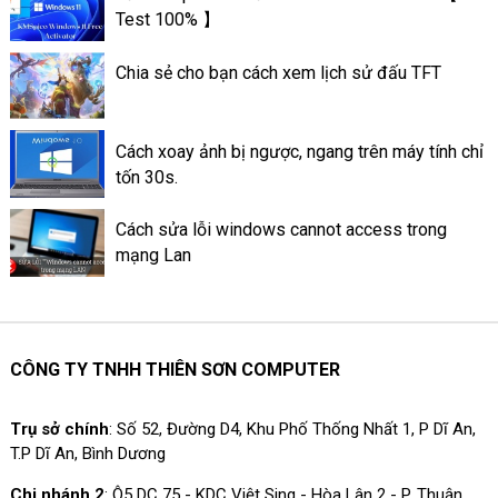
tốt hơn. Sau đây là thông tin về
Test 100% 】
mức quan trọng của keo tản
nhiệt ở trên máy tính.
Chia sẻ cho bạn cách xem lịch sử đấu TFT
Cách xoay ảnh bị ngược, ngang trên máy tính chỉ
tốn 30s.
Cách sửa lỗi windows cannot access trong
mạng Lan
CÔNG TY TNHH THIÊN SƠN COMPUTER
Trụ sở chính
: Số 52, Đường D4, Khu Phố Thống Nhất 1, P Dĩ An,
T.P Dĩ An, Bình Dương
Chi nhánh 2
: Ô5 DC 75 - KDC Việt Sing - Hòa Lân 2 - P. Thuận