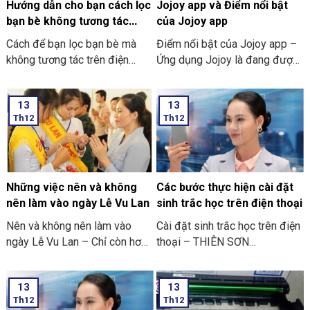
Hướng dẫn cho bạn cách lọc
Jojoy app và Điểm nổi bật
bạn bè không tương tác
của Jojoy app
trên Facebook nhanh nhất
Cách để bạn lọc bạn bè mà
Điểm nổi bật của Jojoy app –
2024
không tương tác trên điện
Ứng dụng Jojoy là đang được
thoại
săn đón rầm rộ ở trong cộng
đồng người yêu thích các trò
13
13
chơi điện tử ở trên điện thoại
Th12
Th12
di động.
Những việc nên và không
Các bước thực hiện cài đặt
nên làm vào ngày Lễ Vu Lan
sinh trắc học trên điện thoại
Nên và không nên làm vào
Cài đặt sinh trắc học trên điện
ngày Lễ Vu Lan – Chỉ còn hơn
thoại – THIÊN SƠN
mười ngày nữa thôi là đến
COMPUTER cùng bạn tham
ngày Vu Lan báo hiếu rồi.
khảo “các bước thực hiện cài
13
13
THIÊN SƠN COMPUTER chia
đặt sinh trắc học trên điện
Th12
Th12
sẻ với bạn về những việc nên
thoại” nhé