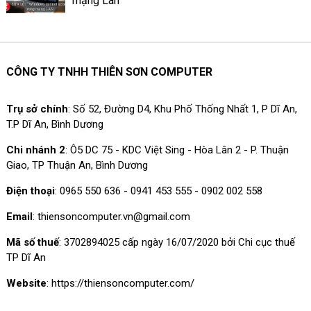
mạng Lan
CÔNG TY TNHH THIÊN SƠN COMPUTER
Trụ sở chính
: Số 52, Đường D4, Khu Phố Thống Nhất 1, P Dĩ An,
T.P Dĩ An, Bình Dương
Chi nhánh 2
: Ô5 DC 75 - KDC Việt Sing - Hòa Lân 2 - P. Thuận
Giao, TP Thuận An, Bình Dương
Điện thoại
: 0965 550 636 - 0941 453 555 - 0902 002 558
Email
: thiensoncomputer.vn@gmail.com
Mã số thuế
: 3702894025 cấp ngày 16/07/2020 bởi Chi cục thuế
TP Dĩ An
Website
: https://thiensoncomputer.com/