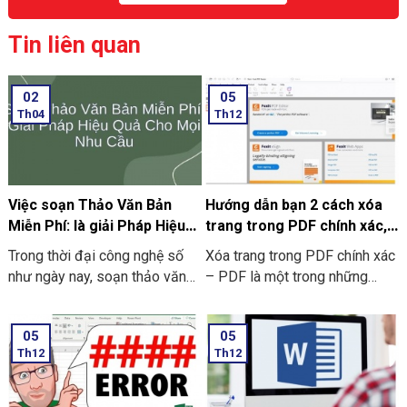
Tin liên quan
02
05
Th04
Th12
Việc soạn Thảo Văn Bản
Hướng dẫn bạn 2 cách xóa
Miễn Phí: là giải Pháp Hiệu
trang trong PDF chính xác,
Quả Cho Mọi Nhu Cầu
nhanh chóng
Trong thời đại công nghệ số
Xóa trang trong PDF chính xác
như ngày nay, soạn thảo văn
– PDF là một trong những
bản miễn phí đã trở thành nhu
công cụ phổ biến trong quá
cầu thiết yếu cho học sinh,
trình chia sẻ và truyền tải
05
05
sinh viên, cả nhân viên văn
thông tin và tài liệu giữa mọi
Th12
Th12
phòng và doanh nghiệp.
người với nhau. Tuy vậy ở
trong quá trình thao tác, đôi lúc
người dùng sẽ muốn xóa đi