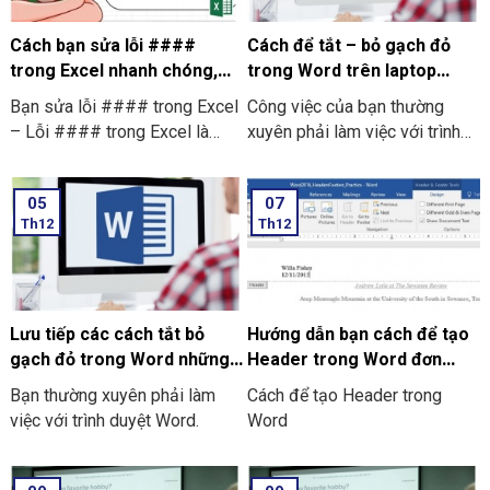
trang PDF thừa hoặc là những
trang PDF trắng
Cách bạn sửa lỗi ####
Cách để tắt – bỏ gạch đỏ
trong Excel nhanh chóng,
trong Word trên laptop
đơn giản nhất
Window mới nhất
Bạn sửa lỗi #### trong Excel
Công việc của bạn thường
– Lỗi #### trong Excel là
xuyên phải làm việc với trình
một lỗi thường xuất hiện khi
duyệt Word. Bạn cảm thấy khó
một ô không đủ rộng để hiển
chịu khi các gạch đỏ xuất hiện
05
07
thị được toàn bộ dữ liệu bên
liên tục. Và bạn không biết
Th12
Th12
trong. Điều này thường xảy ra
cách để bỏ gạch đỏ trong
do nhiều nguyên nhân khác
word? Điều này đặc biệt gây
nhau, bao gồm là:
ra sự phiền toái khi bạn muốn
nhập liệu nhanh hoặc là đang
làm việc với các văn bản
Lưu tiếp các cách tắt bỏ
Hướng dẫn bạn cách để tạo
chuyên ngành. Hãy cùng chúng
gạch đỏ trong Word những
Header trong Word đơn
tôi tìm hiểu cách tắt và bỏ
thiết bị khác
giản, dễ thực hiện
Bạn thường xuyên phải làm
Cách để tạo Header trong
gạch đỏ trong Word trên
việc với trình duyệt Word.
Word
laptop Window nhé!