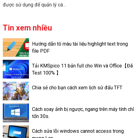
được sử dụng để quản lý các
cơ sở dữ liệu. Hay là có thể nói
cách khác Access là một hệ
quản trị cơ sở các dữ liệu quan
Tin xem nhiều
hệ (tiếng Anh: relational
database management
Hướng dẫn tô màu tài liệu highlight text trong
system, được viết tắt:
file PDF
RDBMS). Nó mang những
chức năng quản lý và chỉnh
Tải KMSpico 11 bản full cho Win và Office【Đã
sửa và truy xuất dữ liệu thành
Test 100% 】
dạng bảng.
Chia sẻ cho bạn cách xem lịch sử đấu TFT
Cách xoay ảnh bị ngược, ngang trên máy tính chỉ
tốn 30s.
Cách sửa lỗi windows cannot access trong