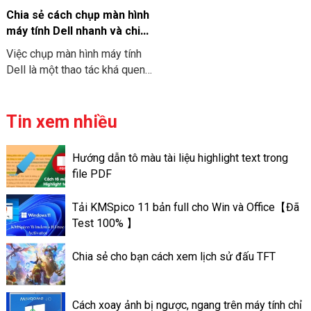
được các thao tác bao gồm là
Chia sẻ cách chụp màn hình
thiết kế bố cục, chèn hình ảnh
máy tính Dell nhanh và chi
và video và thêm hiệu ứng khi
tiết
Việc chụp màn hình máy tính
nhận thông tin từ người dùng.
Dell là một thao tác khá quen
Điều này giúp cho slide của
thuộc với nhiều người. Tuy
người sử dụng trở nên ấn
nhiên không phải tất cả mọi
tượng hơn và đa dạng mọi chủ
người cũng biết cách chụp
Tin xem nhiều
đề.
nhanh chóng và chuyên nghiệp.
Bài viết này chúng tôi sẽ
Hướng dẫn tô màu tài liệu highlight text trong
hướng dẫn các cách chụp màn
file PDF
hình máy tính Dell nhanh nhất
và chi tiết nhất. Giúp cho bạn
Tải KMSpico 11 bản full cho Win và Office【Đã
lựa chọn được cách phù hợp
Test 100% 】
với nhu cầu của mình.
Chia sẻ cho bạn cách xem lịch sử đấu TFT
Cách xoay ảnh bị ngược, ngang trên máy tính chỉ