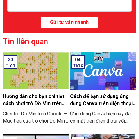
Tin liên quan
30
04
Th11
Th12
Hướng dẫn cho bạn chi tiết
Cách để bạn sử dụng ứng
cách chơi trò Dò Mìn trên
dụng Canva trên điện thoại
Google
chi tiết có làm mẫu
Chơi trò Dò Mìn trên Google –
Ứng dụng Canva hiện nay đã
Mục tiêu của trò chơi Dò Mìn
có mặt trên điện thoại với
là nhằm mở tất cả các ô vuông
dạng ứng dụng thông minh. Và
không chứa mìn. Nếu là bạn
đơn giản, tiện lợi hơn. Nó giúp