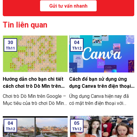
Tin liên quan
30
04
Th11
Th12
Hướng dẫn cho bạn chi tiết
Cách để bạn sử dụng ứng
cách chơi trò Dò Mìn trên
dụng Canva trên điện thoại
Google
chi tiết có làm mẫu
Chơi trò Dò Mìn trên Google –
Ứng dụng Canva hiện nay đã
Mục tiêu của trò chơi Dò Mìn
có mặt trên điện thoại với
là nhằm mở tất cả các ô vuông
dạng ứng dụng thông minh. Và
không chứa mìn. Nếu là bạn
đơn giản, tiện lợi hơn. Nó giúp
04
05
mở phải ô chứa mìn thì bạn sẽ
bạn không những dễ dàng thao
Th12
Th12
là người thua cuộc. Ở dưới đây
tác và chỉnh sửa. Mà còn thiết