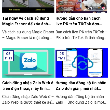
là hướng dẫn chi tiết về cách
kế các hình ảnh tại bất cứ đâu.
chơi trò chơi này:
Bạn có thể tham khảo cách sử
dụng Canva ở trên điện thoại
ngay dưới đây.
Tải ngay về cách sử dụng
Hướng dẫn cho bạn cách
Magic Eraser để xóa ảnh
live PK trên TikTok đơn
trên điện thoại
giản, hiệu quả
Về cách sử dụng Magic Eraser
Bạn cách live PK trên TikTok –
– Magic Eraser là một công cụ
PK ở trên TikTok là tính năng
mới đã được tích hợp vào
cho phép 2 người cùng ở
Google Photos. Với chức năng
livestream đối đầu nhau xem
05
05
này được hoạt động tương tự
ai được nhiều lượt like hơn và
Th12
Th12
như Content-Aware của ứng
quà tặng nhiều nhất từ người
dụng Photoshop. Bạn có thể
xem trực tiếp. Theo đó là cả 2
dùng nó để loại bỏ những chi
sẽ cùng đặt ra 1 yêu cầu mà
tiết bạn không mong muốn
người thua sẽ phải chịu theo
trên bất kỳ bức ảnh nào cùng
người thắng (thông thường là
Cách đăng nhập Zalo Web ở
Hướng dẫn đồng bộ tin nhắn
với sự hỗ trợ của AI. Cùng với
các thử thách có tính vui nhộn).
trên điện thoại, máy tính
Zalo đơn giản, mới nhất
thao tác cực kỳ giản đơn đó là
không cần tải về
2024
Cách đăng nhập Zalo Web ở –
Hướng dẫn đồng bộ tin nhắn
tô chọn vùng cần xóa. Và thêm
Zalo Web là được thiết kế để
Zalo – Ứng dụng Zalo là một
nữa AI sẽ tự động xóa vùng
sử dụng trực tiếp trên trình
ứng dụng nhắn tin phổ biến tại