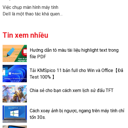
và video và thêm hiệu ứng khi
tiết
Việc chụp màn hình máy tính
nhận thông tin từ người dùng.
Dell là một thao tác khá quen
Điều này giúp cho slide của
thuộc với nhiều người. Tuy
người sử dụng trở nên ấn
nhiên không phải tất cả mọi
tượng hơn và đa dạng mọi chủ
người cũng biết cách chụp
Tin xem nhiều
đề.
nhanh chóng và chuyên nghiệp.
Bài viết này chúng tôi sẽ
Hướng dẫn tô màu tài liệu highlight text trong
hướng dẫn các cách chụp màn
file PDF
hình máy tính Dell nhanh nhất
và chi tiết nhất. Giúp cho bạn
Tải KMSpico 11 bản full cho Win và Office【Đã
lựa chọn được cách phù hợp
Test 100% 】
với nhu cầu của mình.
Chia sẻ cho bạn cách xem lịch sử đấu TFT
Cách xoay ảnh bị ngược, ngang trên máy tính chỉ
tốn 30s.