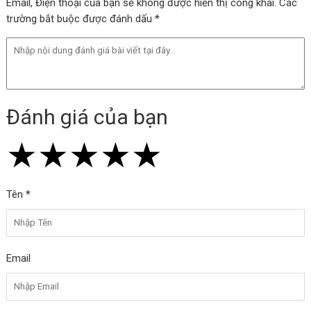
Email, Điện thoại của bạn sẽ không được hiển thị công khai. Các
trường bắt buộc được đánh dấu *
Đánh giá của bạn
★
★
★
★
★
★
★
★
★
★
★
★
★
★
★
Tên *
Email