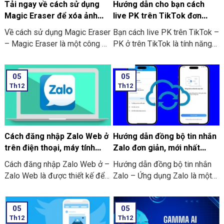
ngay dưới đây.
Tải ngay về cách sử dụng
Hướng dẫn cho bạn cách
Magic Eraser để xóa ảnh
live PK trên TikTok đơn
trên điện thoại
giản, hiệu quả
Về cách sử dụng Magic Eraser
Bạn cách live PK trên TikTok –
– Magic Eraser là một công cụ
PK ở trên TikTok là tính năng
mới đã được tích hợp vào
cho phép 2 người cùng ở
Google Photos. Với chức năng
livestream đối đầu nhau xem
05
05
này được hoạt động tương tự
ai được nhiều lượt like hơn và
Th12
Th12
như Content-Aware của ứng
quà tặng nhiều nhất từ người
dụng Photoshop. Bạn có thể
xem trực tiếp. Theo đó là cả 2
dùng nó để loại bỏ những chi
sẽ cùng đặt ra 1 yêu cầu mà
tiết bạn không mong muốn
người thua sẽ phải chịu theo
trên bất kỳ bức ảnh nào cùng
người thắng (thông thường là
Cách đăng nhập Zalo Web ở
Hướng dẫn đồng bộ tin nhắn
với sự hỗ trợ của AI. Cùng với
các thử thách có tính vui nhộn).
trên điện thoại, máy tính
Zalo đơn giản, mới nhất
thao tác cực kỳ giản đơn đó là
không cần tải về
2024
Cách đăng nhập Zalo Web ở –
Hướng dẫn đồng bộ tin nhắn
tô chọn vùng cần xóa. Và thêm
Zalo Web là được thiết kế để
Zalo – Ứng dụng Zalo là một
nữa AI sẽ tự động xóa vùng
sử dụng trực tiếp trên trình
ứng dụng nhắn tin phổ biến tại
đã chọn cho bạn.
duyệt web của máy tính hoặc
Việt Nam. Nó có vai trò quan
05
05
là điện thoại. Thay vì bạn phải
trọng trong việc kết nối và làm
Th12
Th12
tải và cài đặt lại ứng dụng
việc. Tuy nhiên, để chuyển đổi