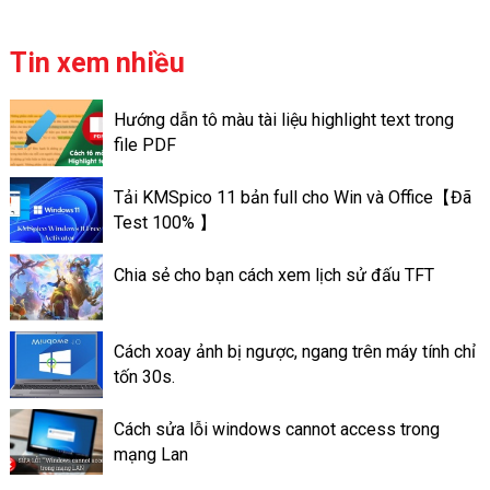
thuộc với nhiều người. Tuy
người sử dụng trở nên ấn
nhiên không phải tất cả mọi
tượng hơn và đa dạng mọi chủ
người cũng biết cách chụp
Tin xem nhiều
đề.
nhanh chóng và chuyên nghiệp.
Bài viết này chúng tôi sẽ
Hướng dẫn tô màu tài liệu highlight text trong
hướng dẫn các cách chụp màn
file PDF
hình máy tính Dell nhanh nhất
và chi tiết nhất. Giúp cho bạn
Tải KMSpico 11 bản full cho Win và Office【Đã
lựa chọn được cách phù hợp
Test 100% 】
với nhu cầu của mình.
Chia sẻ cho bạn cách xem lịch sử đấu TFT
Cách xoay ảnh bị ngược, ngang trên máy tính chỉ
tốn 30s.
Cách sửa lỗi windows cannot access trong
mạng Lan