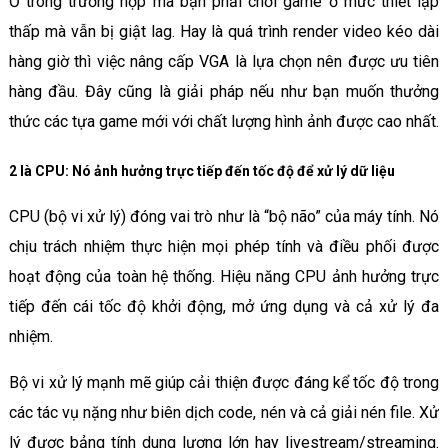
Ở trong trường hợp mà bạn phải chơi game ở mức thiết lập
thấp mà vẫn bị giật lag. Hay là quá trình render video kéo dài
hàng giờ thì việc nâng cấp VGA là lựa chọn nên được ưu tiên
hàng đầu. Đây cũng là giải pháp nếu như bạn muốn thưởng
thức các tựa game mới với chất lượng hình ảnh được cao nhất.
2 là CPU: Nó ảnh hưởng trực tiếp đến tốc độ để xử lý dữ liệu
CPU (bộ vi xử lý) đóng vai trò như là “bộ não” của máy tính. Nó
chịu trách nhiệm thực hiện mọi phép tính và điều phối được
hoạt động của toàn hệ thống. Hiệu năng CPU ảnh hưởng trực
tiếp đến cái tốc độ khởi động, mở ứng dụng và cả xử lý đa
nhiệm.
Bộ vi xử lý mạnh mẽ giúp cải thiện được đáng kể tốc độ trong
các tác vụ nặng như biên dịch code, nén và cả giải nén file. Xử
lý được bảng tính dung lượng lớn hay livestream/streaming.