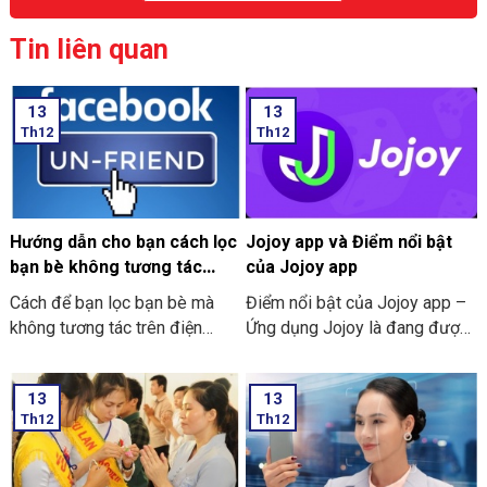
Tin liên quan
13
13
Th12
Th12
Hướng dẫn cho bạn cách lọc
Jojoy app và Điểm nổi bật
bạn bè không tương tác
của Jojoy app
trên Facebook nhanh nhất
Cách để bạn lọc bạn bè mà
Điểm nổi bật của Jojoy app –
2024
không tương tác trên điện
Ứng dụng Jojoy là đang được
thoại
săn đón rầm rộ ở trong cộng
đồng người yêu thích các trò
13
13
chơi điện tử ở trên điện thoại
Th12
Th12
di động.