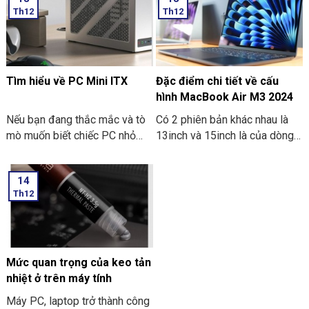
học trên ứng dụng ngân hàng
nhé?
Th12
Th12
thường gặp nhé:
Tìm hiểu về PC Mini ITX
Đặc điểm chi tiết về cấu
hình MacBook Air M3 2024
Nếu bạn đang thắc mắc và tò
Có 2 phiên bản khác nhau là
mò muốn biết chiếc PC nhỏ
13inch và 15inch là của dòng
gọn. Mà nó có thể mang đi
Macbook Air M3 2024 đã
nhiều nơi thì PC Mini ITX có
được Apple công bố. Điểm ấn
14
thể đáp ứng được nhu cầu đó.
tượng là các thông số bên
Th12
Sau đây là một số thông tin
trong dòng máy này. Hãy cùng
khi bạn tìm hiểu về PC Mini
THIÊN SƠN COMPUTER điểm
ITX. Cùng THIÊN SƠN
qua về đặc điểm chi tiết về
COMPUTER tham khảo nhé.
cấu hình MacBook Air M3
2024 nhé.
Mức quan trọng của keo tản
nhiệt ở trên máy tính
Máy PC, laptop trở thành công