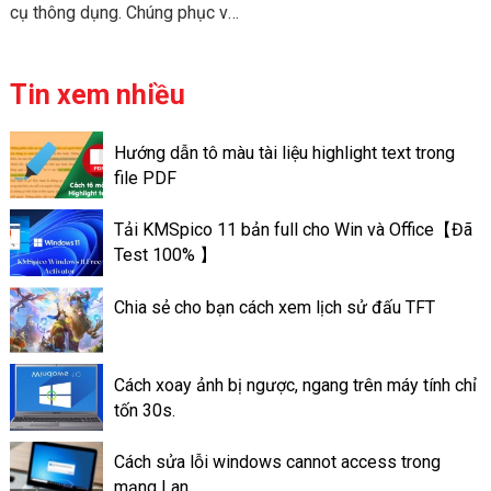
cụ thông dụng. Chúng phục vụ
cho nhu cầu công việc và học
tập. Và để “sức khỏe” của máy
tính đươc đảm bảo. Bạn cần
Tin xem nhiều
phải vệ sinh và bảo trì chúng
định kỳ. Việc tra keo tản nhiệt
Hướng dẫn tô màu tài liệu highlight text trong
trên máy tính có thể giúp máy
file PDF
tính có thể đạt được hiệu suất
tốt. Và có hoạt động ổn định
Tải KMSpico 11 bản full cho Win và Office【Đã
tốt hơn. Sau đây là thông tin về
Test 100% 】
mức quan trọng của keo tản
nhiệt ở trên máy tính.
Chia sẻ cho bạn cách xem lịch sử đấu TFT
Cách xoay ảnh bị ngược, ngang trên máy tính chỉ
tốn 30s.
Cách sửa lỗi windows cannot access trong
mạng Lan