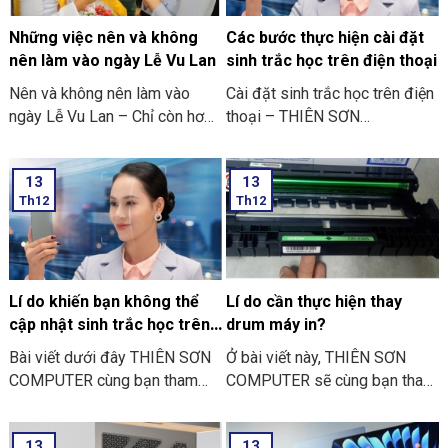
Những việc nên và không
Các bước thực hiện cài đặt
nên làm vào ngày Lễ Vu Lan
sinh trắc học trên điện thoại
Nên và không nên làm vào
Cài đặt sinh trắc học trên điện
ngày Lễ Vu Lan – Chỉ còn hơn
thoại – THIÊN SƠN
mười ngày nữa thôi là đến
COMPUTER cùng bạn tham
ngày Vu Lan báo hiếu rồi.
khảo “các bước thực hiện cài
13
13
THIÊN SƠN COMPUTER chia
đặt sinh trắc học trên điện
Th12
Th12
sẻ với bạn về những việc nên
thoại” nhé
và không nên làm ngày Lễ Vu
Lan nhé.
Lí do khiến bạn không thể
Lí do cần thực hiện thay
cập nhật sinh trắc học trên
drum máy in?
ứng dụng ngân hàng
Bài viết dưới đây THIÊN SƠN
Ở bài viết này, THIÊN SƠN
COMPUTER cùng bạn tham
COMPUTER sẽ cùng bạn tham
khảo một số lí do khiến bạn
khảo lí do cần thực hiện thay
không thể cập nhật sinh trắc
drum máy in là như thế nào
13
13