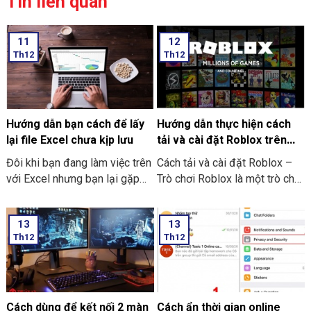
Tin liên quan
11
12
Th12
Th12
Hướng dẫn bạn cách để lấy
Hướng dẫn thực hiện cách
lại file Excel chưa kịp lưu
tải và cài đặt Roblox trên
máy tính thật đơn giản
Đôi khi bạn đang làm việc trên
Cách tải và cài đặt Roblox –
với Excel nhưng bạn lại gặp
Trò chơi Roblox là một trò chơi
phải những tình huống như là
điện tử giúp những người chơi
bị mất điện bạn quên chưa kịp
bước vào thế giới trò chơi ảo
13
13
lưu hay laptop tắt nguồn đột
và trải nghiệm không gian vô
Th12
Th12
ngột làm cho bạn chưa thể kịp
cùng mới lạ trên máy tính của
lưu file. Và dưới đây là những
mình. Hôm nay THIÊN SƠN
cách hướng dẫn bạn cách để
COMPUTER sẽ chia sẻ với
lấy lại file Excel chưa kịp lưu
bạn cách hướng dẫn thực hiện
đơn giản và dễ thực hiện.
cách tải và cài đặt Roblox trên
Cách dùng để kết nối 2 màn
Cách ẩn thời gian online