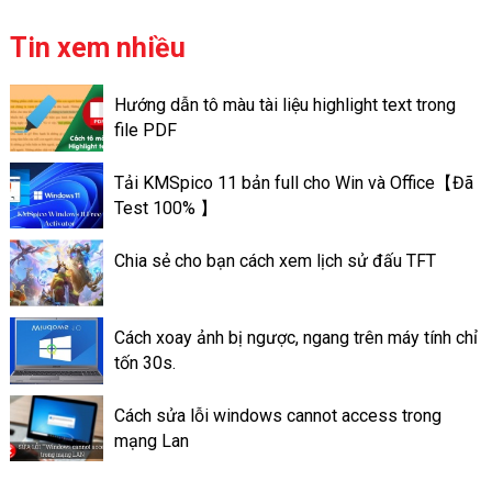
video của bạn có thể chủ
động lưu trữ ngay cả ở trên
Tin xem nhiều
trang cá nhân của mình. Khác
với ứng dụng Story Facebook
Hướng dẫn tô màu tài liệu highlight text trong
là chỉ có lưu giữ trong thời
file PDF
gian nhất định nào đó. Chỉ là
trong vòng 24h. Các tin nổi bật
Tải KMSpico 11 bản full cho Win và Office【Đã
ấn tượng trên Facebook lại có
Test 100% 】
thể lưu trữ lâu dài, đến lúc bạn
xóa đi. Cách làm Thao tác tạo
Chia sẻ cho bạn cách xem lịch sử đấu TFT
tin nổi bật trên ứng dụng
Facebook là làm như thế nào?
Cách xoay ảnh bị ngược, ngang trên máy tính chỉ
tốn 30s.
Cách sửa lỗi windows cannot access trong
mạng Lan