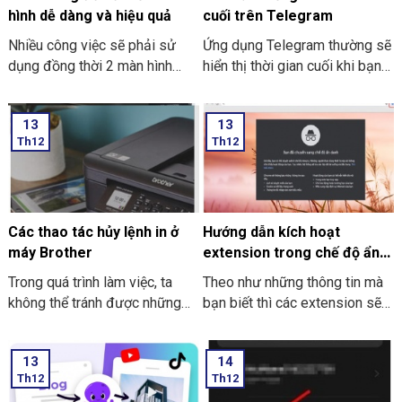
máy tính thật đơn giản.
hình dễ dàng và hiệu quả
cuối trên Telegram
Nhiều công việc sẽ phải sử
Ứng dụng Telegram thường sẽ
dụng đồng thời 2 màn hình
hiển thị thời gian cuối khi bạn
song song. Nó giúp công việc
trực tuyến nhưng giờ thì vẫn
tối ưu và nhanh hơn. Nhưng
có thể ẩn thông tin này với các
13
13
cách dùng để kết nối 2 màn
thao tác đơn giản. Hãy cùng
Th12
Th12
hình dễ dàng và hiệu quả như
THIÊN SƠN Computer tìm hiểu
thế nào? Nếu bạn chưa biết thì
cách làm sau nhé.
cùng Thiên Sơn Computer tìm
hiểu nhé.
Các thao tác hủy lệnh in ở
Hướng dẫn kích hoạt
máy Brother
extension trong chế độ ẩn
danh ở Google Chrome
Trong quá trình làm việc, ta
Theo như những thông tin mà
không thể tránh được những
bạn biết thì các extension sẽ
trường hợp nhầm lẫn xảy ra.
không dùng được khi bạn mở
Sẽ có lúc bạn lỡ tay nhấn in
tab ẩn danh ở trên Google
13
14
nhầm, nhấn nhầm file hay là lỡ
Chrome. Trong bài viết này
Th12
Th12
tay nhấn chọn in ra nhiều bản
THIÊN SƠN COMPUTER sẽ