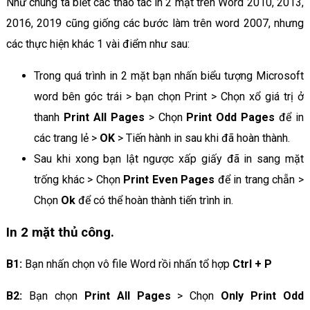
Như chúng ta biết các thao tác in 2 mặt trên Word 2010, 2013,
2016, 2019 cũng giống các bước làm trên word 2007, nhưng
các thực hiện khác 1 vài điểm như sau:
Trong quá trình in 2 mặt bạn nhấn biểu tượng Microsoft
word bên góc trái > bạn chọn Print > Chọn xổ giá trị ở
thanh
Print All Pages
> Chọn
Print Odd Pages
để in
các trang lẻ >
OK
> Tiến hành in sau khi đã hoàn thành.
Sau khi xong bạn lật ngược xấp giấy đã in sang mặt
trống khác > Chọn
Print Even Pages
để in trang chẵn >
Chọn
Ok
để có thể hoàn thành tiến trình in.
In 2 mặt thủ công.
B1:
Bạn nhấn chọn vô file Word rồi nhấn tổ hợp
Ctrl + P
B2:
Bạn chọn
Print All Pages
> Chọn
Only Print Odd