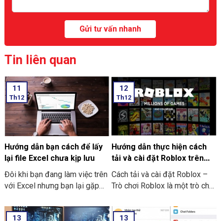
Tin liên quan
11
12
Th12
Th12
Hướng dẫn bạn cách để lấy
Hướng dẫn thực hiện cách
lại file Excel chưa kịp lưu
tải và cài đặt Roblox trên
máy tính thật đơn giản
Đôi khi bạn đang làm việc trên
Cách tải và cài đặt Roblox –
với Excel nhưng bạn lại gặp
Trò chơi Roblox là một trò chơi
phải những tình huống như là
điện tử giúp những người chơi
bị mất điện bạn quên chưa kịp
bước vào thế giới trò chơi ảo
13
13
lưu hay laptop tắt nguồn đột
và trải nghiệm không gian vô