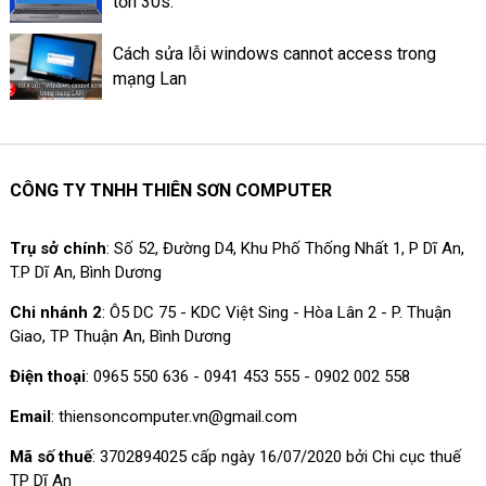
tốn 30s.
Cách sửa lỗi windows cannot access trong
mạng Lan
CÔNG TY TNHH THIÊN SƠN COMPUTER
Trụ sở chính
: Số 52, Đường D4, Khu Phố Thống Nhất 1, P Dĩ An,
T.P Dĩ An, Bình Dương
Chi nhánh 2
: Ô5 DC 75 - KDC Việt Sing - Hòa Lân 2 - P. Thuận
Giao, TP Thuận An, Bình Dương
Điện thoại
: 0965 550 636 - 0941 453 555 - 0902 002 558
Email
: thiensoncomputer.vn@gmail.com
Mã số thuế
: 3702894025 cấp ngày 16/07/2020 bởi Chi cục thuế
TP Dĩ An