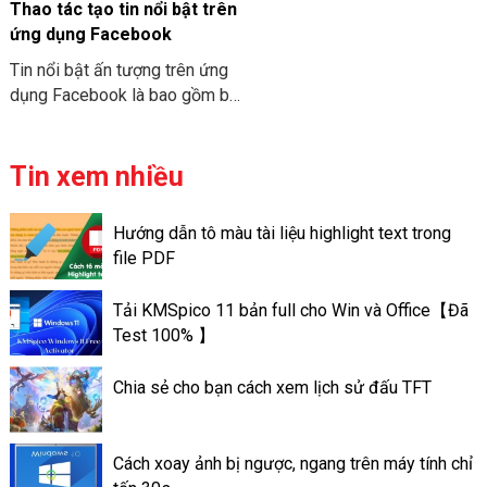
subtitle,… Hãy cùng THIÊN
việc tìm kiếm thông tin mật
Thao tác tạo tin nổi bật trên
SƠN COMPUTER tham khảo
khẩu.
ứng dụng Facebook
cách dùng Pictory AI làm
Tin nổi bật ấn tượng trên ứng
video đa nền tảng nhé!
dụng Facebook là bao gồm bộ
sưu tập những hình ảnh, những
video của bạn có thể chủ
động lưu trữ ngay cả ở trên
Tin xem nhiều
trang cá nhân của mình. Khác
với ứng dụng Story Facebook
Hướng dẫn tô màu tài liệu highlight text trong
là chỉ có lưu giữ trong thời
file PDF
gian nhất định nào đó. Chỉ là
trong vòng 24h. Các tin nổi bật
Tải KMSpico 11 bản full cho Win và Office【Đã
ấn tượng trên Facebook lại có
Test 100% 】
thể lưu trữ lâu dài, đến lúc bạn
xóa đi. Cách làm Thao tác tạo
Chia sẻ cho bạn cách xem lịch sử đấu TFT
tin nổi bật trên ứng dụng
Facebook là làm như thế nào?
Cách xoay ảnh bị ngược, ngang trên máy tính chỉ