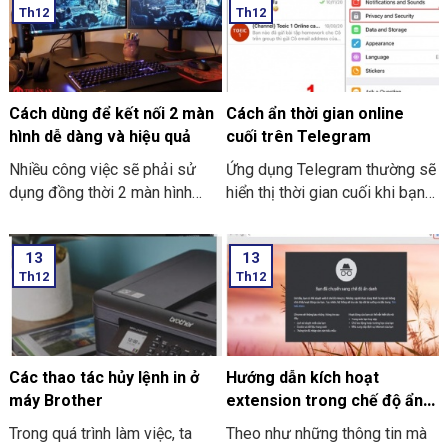
Th12
Th12
ngột làm cho bạn chưa thể kịp
cùng mới lạ trên máy tính của
lưu file. Và dưới đây là những
mình. Hôm nay THIÊN SƠN
cách hướng dẫn bạn cách để
COMPUTER sẽ chia sẻ với
lấy lại file Excel chưa kịp lưu
bạn cách hướng dẫn thực hiện
đơn giản và dễ thực hiện.
cách tải và cài đặt Roblox trên
Cách dùng để kết nối 2 màn
Cách ẩn thời gian online
máy tính thật đơn giản.
hình dễ dàng và hiệu quả
cuối trên Telegram
Nhiều công việc sẽ phải sử
Ứng dụng Telegram thường sẽ
dụng đồng thời 2 màn hình
hiển thị thời gian cuối khi bạn
song song. Nó giúp công việc
trực tuyến nhưng giờ thì vẫn
tối ưu và nhanh hơn. Nhưng
có thể ẩn thông tin này với các
13
13
cách dùng để kết nối 2 màn
thao tác đơn giản. Hãy cùng
Th12
Th12
hình dễ dàng và hiệu quả như
THIÊN SƠN Computer tìm hiểu
thế nào? Nếu bạn chưa biết thì
cách làm sau nhé.
cùng Thiên Sơn Computer tìm
hiểu nhé.
Các thao tác hủy lệnh in ở
Hướng dẫn kích hoạt
máy Brother
extension trong chế độ ẩn
danh ở Google Chrome
Trong quá trình làm việc, ta
Theo như những thông tin mà