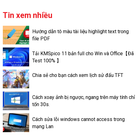
tập. Và để “sức khỏe” của máy
tính đươc đảm bảo. Bạn cần
Tin xem nhiều
phải vệ sinh và bảo trì chúng
định kỳ. Việc tra keo tản nhiệt
Hướng dẫn tô màu tài liệu highlight text trong
trên máy tính có thể giúp máy
file PDF
tính có thể đạt được hiệu suất
tốt. Và có hoạt động ổn định
Tải KMSpico 11 bản full cho Win và Office【Đã
tốt hơn. Sau đây là thông tin về
Test 100% 】
mức quan trọng của keo tản
nhiệt ở trên máy tính.
Chia sẻ cho bạn cách xem lịch sử đấu TFT
Cách xoay ảnh bị ngược, ngang trên máy tính chỉ
tốn 30s.
Cách sửa lỗi windows cannot access trong
mạng Lan