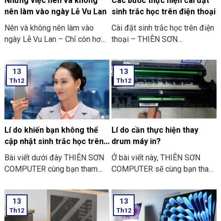
Những việc nên và không
Các bước thực hiện cài đặt
nên làm vào ngày Lễ Vu Lan
sinh trắc học trên điện thoại
Nên và không nên làm vào
Cài đặt sinh trắc học trên điện
ngày Lễ Vu Lan – Chỉ còn hơn
thoại – THIÊN SƠN
mười ngày nữa thôi là đến
COMPUTER cùng bạn tham
ngày Vu Lan báo hiếu rồi.
khảo “các bước thực hiện cài
13
13
THIÊN SƠN COMPUTER chia
đặt sinh trắc học trên điện
Th12
Th12
sẻ với bạn về những việc nên
thoại” nhé
và không nên làm ngày Lễ Vu
Lan nhé.
Lí do khiến bạn không thể
Lí do cần thực hiện thay
cập nhật sinh trắc học trên
drum máy in?
ứng dụng ngân hàng
Bài viết dưới đây THIÊN SƠN
Ở bài viết này, THIÊN SƠN
COMPUTER cùng bạn tham
COMPUTER sẽ cùng bạn tham
khảo một số lí do khiến bạn
khảo lí do cần thực hiện thay
không thể cập nhật sinh trắc
drum máy in là như thế nào
13
13
học trên ứng dụng ngân hàng
nhé?
Th12
Th12
thường gặp nhé: