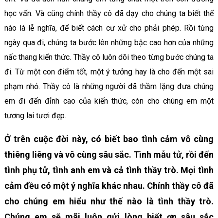
học vấn. Và cũng chính thầy cô đã dạy cho chúng ta biết thế
nào là lễ nghĩa, để biết cách cư xử cho phải phép. Rồi từng
ngày qua đi, chúng ta bước lên những bậc cao hơn của những
nấc thang kiến thức. Thầy cô luôn dõi theo từng bước chúng ta
đi. Từ một con điểm tốt, một ý tưởng hay là cho đến một sai
phạm nhỏ. Thầy cô là những người đã thầm lặng đưa chúng
em đi đến đỉnh cao của kiến thức, còn cho chúng em một
tương lai tươi đẹp.
Ở trên cuộc đời này, có biết bao tình cảm vô cùng
thiêng liêng và vô cùng sâu sắc. Tình mẫu tử, rồi đến
tình phụ tử, tình anh em và cả tình thầy trò. Mọi tình
cảm đều có một ý nghĩa khác nhau. Chính thầy cô đã
cho chúng em hiểu như thế nào là tình thầy trò.
Chúng em sẽ mãi luôn gửi lòng biết ơn sâu sắc