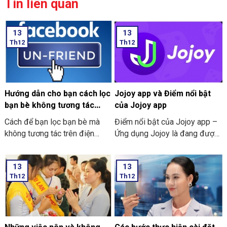
Tin liên quan
13
13
Th12
Th12
Hướng dẫn cho bạn cách lọc
Jojoy app và Điểm nổi bật
bạn bè không tương tác
của Jojoy app
trên Facebook nhanh 2024
Cách để bạn lọc bạn bè mà
Điểm nổi bật của Jojoy app –
không tương tác trên điện
Ứng dụng Jojoy là đang được
thoại
săn đón rầm rộ ở trong cộng
đồng người yêu thích các trò
13
13
chơi điện tử ở trên điện thoại
Th12
Th12
di động.