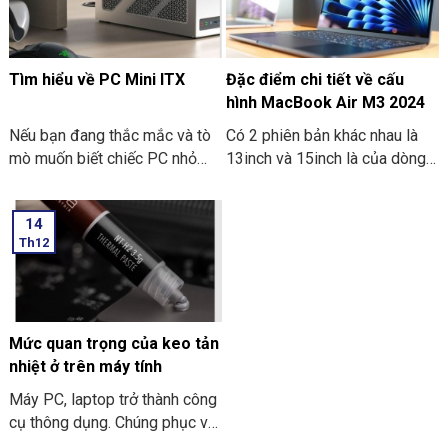
Tìm hiểu về PC Mini ITX
Đặc điểm chi tiết về cấu
hình MacBook Air M3 2024
Nếu bạn đang thắc mắc và tò
Có 2 phiên bản khác nhau là
mò muốn biết chiếc PC nhỏ
13inch và 15inch là của dòng
gọn. Mà nó có thể mang đi
Macbook Air M3 2024 đã
nhiều nơi thì PC Mini ITX có
được Apple công bố. Điểm ấn
14
thể đáp ứng được nhu cầu đó.
tượng là các thông số bên
Th12
Sau đây là một số thông tin
trong dòng máy này. Hãy cùng
khi bạn tìm hiểu về PC Mini
THIÊN SƠN COMPUTER điểm
ITX. Cùng THIÊN SƠN
qua về đặc điểm chi tiết về
COMPUTER tham khảo nhé.
cấu hình MacBook Air M3
2024 nhé.
Mức quan trọng của keo tản
nhiệt ở trên máy tính
Máy PC, laptop trở thành công
cụ thông dụng. Chúng phục vụ
cho nhu cầu công việc và học