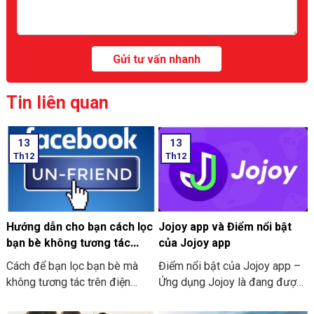
Tin liên quan
13
13
Th12
Th12
Hướng dẫn cho bạn cách lọc
Jojoy app và Điểm nổi bật
bạn bè không tương tác
của Jojoy app
trên Facebook nhanh nhất
Cách để bạn lọc bạn bè mà
Điểm nổi bật của Jojoy app –
2024
không tương tác trên điện
Ứng dụng Jojoy là đang được
thoại
săn đón rầm rộ ở trong cộng