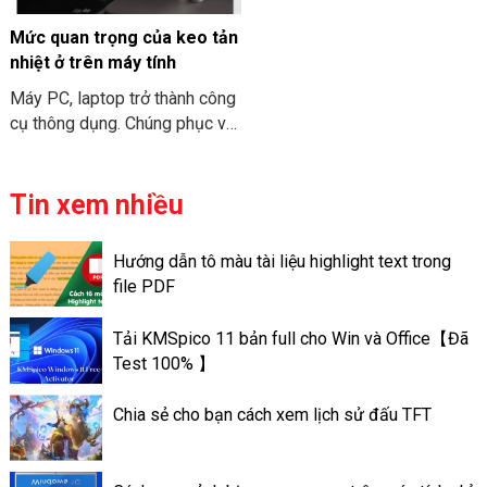
COMPUTER tham khảo nhé.
cấu hình MacBook Air M3
2024 nhé.
Mức quan trọng của keo tản
nhiệt ở trên máy tính
Máy PC, laptop trở thành công
cụ thông dụng. Chúng phục vụ
cho nhu cầu công việc và học
tập. Và để “sức khỏe” của máy
tính đươc đảm bảo. Bạn cần
Tin xem nhiều
phải vệ sinh và bảo trì chúng
định kỳ. Việc tra keo tản nhiệt
Hướng dẫn tô màu tài liệu highlight text trong
trên máy tính có thể giúp máy
file PDF
tính có thể đạt được hiệu suất
tốt. Và có hoạt động ổn định
Tải KMSpico 11 bản full cho Win và Office【Đã
tốt hơn. Sau đây là thông tin về
Test 100% 】
mức quan trọng của keo tản
nhiệt ở trên máy tính.
Chia sẻ cho bạn cách xem lịch sử đấu TFT