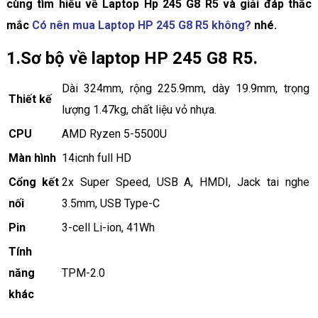
cùng tìm hiểu về Laptop Hp 245 G8 R5 và giải đáp thắc
mắc
Có nên mua Laptop HP 245 G8 R5 không?
nhé.
1.Sơ bộ về laptop HP 245 G8 R5.
Dài 324mm, rộng 225.9mm, dày 19.9mm, trọng
Thiết kế
lượng 1.47kg, chất liệu vỏ nhựa.
CPU
AMD Ryzen 5-5500U
Màn hình
14icnh full HD
Cổng kết
2x Super Speed, USB A, HMDI, Jack tai nghe
nối
3.5mm, USB Type-C
Pin
3-cell Li-ion, 41Wh
Tính
năng
TPM-2.0
khác