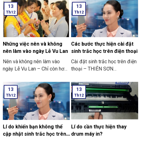
đồng người yêu thích các trò
13
13
chơi điện tử ở trên điện thoại
Th12
Th12
di động.
Những việc nên và không
Các bước thực hiện cài đặt
nên làm vào ngày Lễ Vu Lan
sinh trắc học trên điện thoại
Nên và không nên làm vào
Cài đặt sinh trắc học trên điện
ngày Lễ Vu Lan – Chỉ còn hơn
thoại – THIÊN SƠN
mười ngày nữa thôi là đến
COMPUTER cùng bạn tham
ngày Vu Lan báo hiếu rồi.
khảo “các bước thực hiện cài
13
13
THIÊN SƠN COMPUTER chia
đặt sinh trắc học trên điện
Th12
Th12
sẻ với bạn về những việc nên
thoại” nhé
và không nên làm ngày Lễ Vu
Lan nhé.
Lí do khiến bạn không thể
Lí do cần thực hiện thay
cập nhật sinh trắc học trên
drum máy in?