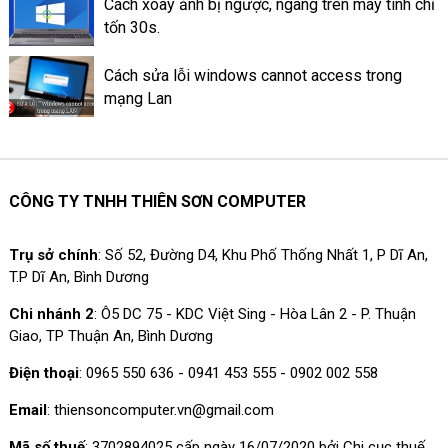
Cách xoay ảnh bị ngược, ngang trên máy tính chỉ
tốn 30s.
Cách sửa lỗi windows cannot access trong
mạng Lan
CÔNG TY TNHH THIÊN SƠN COMPUTER
Trụ sở chính
: Số 52, Đường D4, Khu Phố Thống Nhất 1, P Dĩ An,
T.P Dĩ An, Bình Dương
Chi nhánh 2
: Ô5 DC 75 - KDC Việt Sing - Hòa Lân 2 - P. Thuận
Giao, TP Thuận An, Bình Dương
Điện thoại
: 0965 550 636 - 0941 453 555 - 0902 002 558
Email
: thiensoncomputer.vn@gmail.com
Mã số thuế
: 3702894025 cấp ngày 16/07/2020 bởi Chi cục thuế