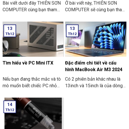
ứng dụng ngân hàng
Bài viết dưới đây THIÊN SƠN
Ở bài viết này, THIÊN SƠN
COMPUTER cùng bạn tham
COMPUTER sẽ cùng bạn tham
khảo một số lí do khiến bạn
khảo lí do cần thực hiện thay
không thể cập nhật sinh trắc
drum máy in là như thế nào
13
13
học trên ứng dụng ngân hàng
nhé?
Th12
Th12
thường gặp nhé:
Tìm hiểu về PC Mini ITX
Đặc điểm chi tiết về cấu
hình MacBook Air M3 2024
Nếu bạn đang thắc mắc và tò
Có 2 phiên bản khác nhau là
mò muốn biết chiếc PC nhỏ
13inch và 15inch là của dòng
gọn. Mà nó có thể mang đi
Macbook Air M3 2024 đã
nhiều nơi thì PC Mini ITX có
được Apple công bố. Điểm ấn
14
thể đáp ứng được nhu cầu đó.
tượng là các thông số bên
Th12
Sau đây là một số thông tin
trong dòng máy này. Hãy cùng
khi bạn tìm hiểu về PC Mini
THIÊN SƠN COMPUTER điểm
ITX. Cùng THIÊN SƠN
qua về đặc điểm chi tiết về