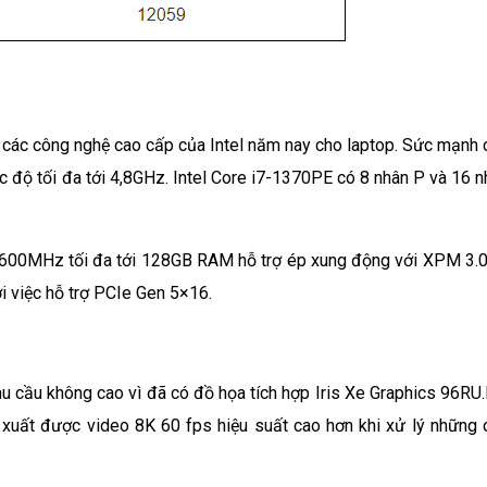
p các công nghệ cao cấp của Intel năm nay cho laptop. Sức mạnh 
ốc độ tối đa tới 4,8GHz. Intel Core i7-1370PE có 8 nhân P và 16 
00MHz tối đa tới 128GB RAM hỗ trợ ép xung động với XPM 3.0
ới việc hỗ trợ PCIe Gen 5×16.
 cầu không cao vì đã có đồ họa tích hợp Iris Xe Graphics 96RU.I
ể xuất được video 8K 60 fps hiệu suất cao hơn khi xử lý những 