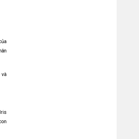
của
nhân
 và
ris
con