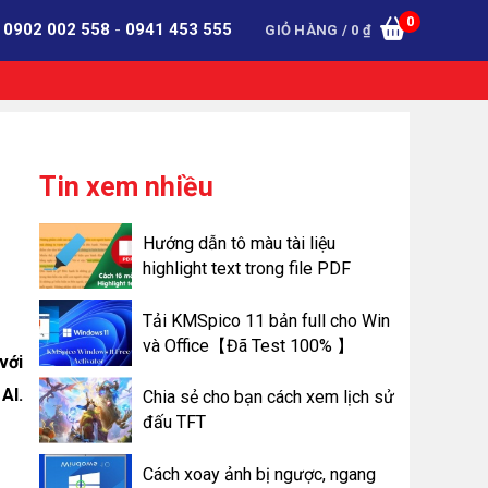
0
:
0902 002 558
-
0941 453 555
GIỎ HÀNG /
0
₫
Tin xem nhiều
Hướng dẫn tô màu tài liệu
highlight text trong file PDF
Tải KMSpico 11 bản full cho Win
và Office【Đã Test 100% 】
với
Al.
Chia sẻ cho bạn cách xem lịch sử
đấu TFT
Cách xoay ảnh bị ngược, ngang