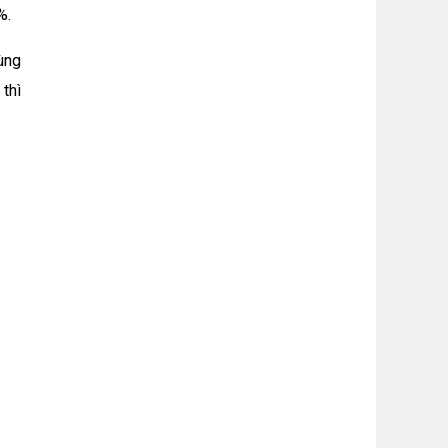
%.
ùng
thì