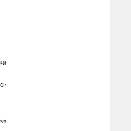
Kết
CIr
rên