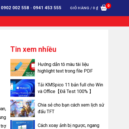
0
:
0902 002 558
-
0941 453 555
GIỎ HÀNG /
0
₫
Tin xem nhiều
Hướng dẫn tô màu tài liệu
highlight text trong file PDF
Tải KMSpico 11 bản full cho Win
và Office【Đã Test 100% 】
Chia sẻ cho bạn cách xem lịch sử
an,
đấu TFT
ung
Cách xoay ảnh bị ngược, ngang
trợ