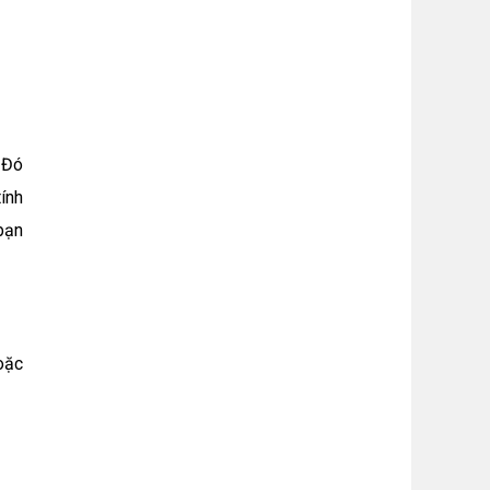
 Đó
tính
bạn
oặc