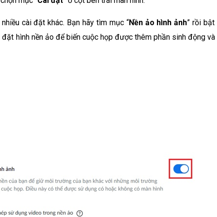
 chọn mục “
Cài đặt
” ở cột bên trái màn hình.
nhiều cài đặt khác. Bạn hãy tìm mục “
Nền ảo hình ảnh
” rồi bật
ài đặt hình nền ảo để biến cuộc họp được thêm phần sinh động và 