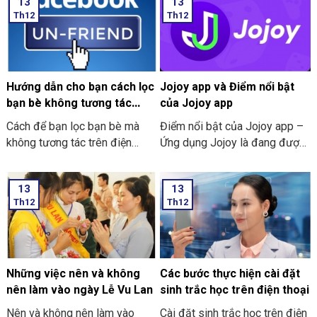
13
13
Th12
Th12
Hướng dẫn cho bạn cách lọc
Jojoy app và Điểm nổi bật
bạn bè không tương tác
của Jojoy app
trên Facebook nhanh nhất
Cách để bạn lọc bạn bè mà
Điểm nổi bật của Jojoy app –
2024
không tương tác trên điện
Ứng dụng Jojoy là đang được
thoại
săn đón rầm rộ ở trong cộng
đồng người yêu thích các trò
13
13
chơi điện tử ở trên điện thoại
Th12
Th12
di động.
Những việc nên và không
Các bước thực hiện cài đặt
nên làm vào ngày Lễ Vu Lan
sinh trắc học trên điện thoại
Nên và không nên làm vào
Cài đặt sinh trắc học trên điện