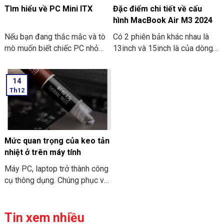
Tìm hiểu về PC Mini ITX
Đặc điểm chi tiết về cấu
hình MacBook Air M3 2024
Nếu bạn đang thắc mắc và tò
Có 2 phiên bản khác nhau là
mò muốn biết chiếc PC nhỏ
13inch và 15inch là của dòng
gọn. Mà nó có thể mang đi
Macbook Air M3 2024 đã
nhiều nơi thì PC Mini ITX có
được Apple công bố. Điểm ấn
14
thể đáp ứng được nhu cầu đó.
tượng là các thông số bên
Th12
Sau đây là một số thông tin
trong dòng máy này. Hãy cùng
khi bạn tìm hiểu về PC Mini
THIÊN SƠN COMPUTER điểm
ITX. Cùng THIÊN SƠN
qua về đặc điểm chi tiết về
COMPUTER tham khảo nhé.
cấu hình MacBook Air M3
2024 nhé.
Mức quan trọng của keo tản
nhiệt ở trên máy tính
Máy PC, laptop trở thành công
cụ thông dụng. Chúng phục vụ
cho nhu cầu công việc và học
tập. Và để “sức khỏe” của máy
tính đươc đảm bảo. Bạn cần
Tin xem nhiều