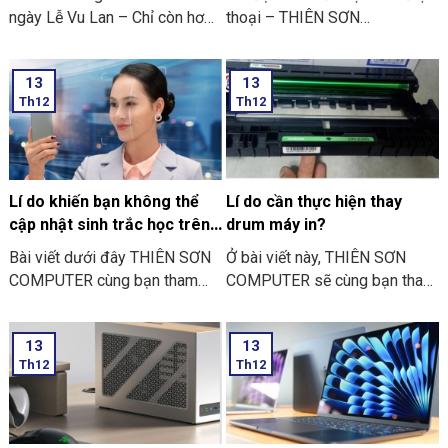
ngày Lễ Vu Lan – Chỉ còn hơn
thoại – THIÊN SƠN
mười ngày nữa thôi là đến
COMPUTER cùng bạn tham
ngày Vu Lan báo hiếu rồi.
khảo “các bước thực hiện cài
13
13
THIÊN SƠN COMPUTER chia
đặt sinh trắc học trên điện
Th12
Th12
sẻ với bạn về những việc nên
thoại” nhé
và không nên làm ngày Lễ Vu
Lan nhé.
Lí do khiến bạn không thể
Lí do cần thực hiện thay
cập nhật sinh trắc học trên
drum máy in?
ứng dụng ngân hàng
Bài viết dưới đây THIÊN SƠN
Ở bài viết này, THIÊN SƠN
COMPUTER cùng bạn tham
COMPUTER sẽ cùng bạn tham
khảo một số lí do khiến bạn
khảo lí do cần thực hiện thay
không thể cập nhật sinh trắc
drum máy in là như thế nào
13
13
học trên ứng dụng ngân hàng
nhé?
Th12
Th12
thường gặp nhé: