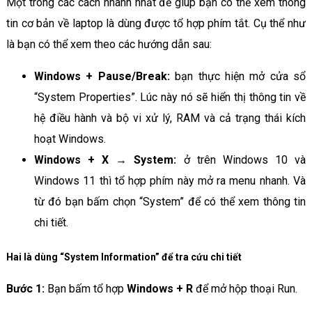
Một trong các cách nhanh nhất để giúp bạn có thể xem thông
tin cơ bản về laptop là dùng được tổ hợp phím tắt. Cụ thể như
là bạn có thể xem theo các hướng dẫn sau:​
Windows + Pause/Break:
bạn thực hiện mở cửa sổ
“System Properties”. Lúc này nó sẽ hiển thị thông tin về
hệ điều hành và bộ vi xử lý, RAM và cả trạng thái kích
hoạt Windows.​
Windows + X
→
System:
ở trên Windows 10 và
Windows 11 thì tổ hợp phím này mở ra menu nhanh. Và
từ đó bạn bấm chọn “System” để có thể xem thông tin
chi tiết.
Hai là dùng “System Information” để tra cứu chi tiết
Bước 1:
Bạn bấm tổ hợp
Windows + R
để mở hộp thoại Run.