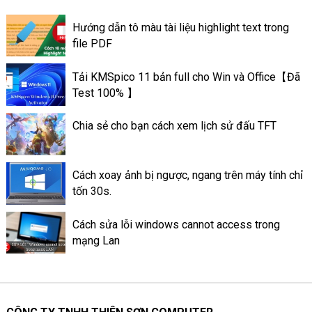
phải vệ sinh và bảo trì chúng
định kỳ. Việc tra keo tản nhiệt
Hướng dẫn tô màu tài liệu highlight text trong
trên máy tính có thể giúp máy
file PDF
tính có thể đạt được hiệu suất
tốt. Và có hoạt động ổn định
Tải KMSpico 11 bản full cho Win và Office【Đã
tốt hơn. Sau đây là thông tin về
Test 100% 】
mức quan trọng của keo tản
nhiệt ở trên máy tính.
Chia sẻ cho bạn cách xem lịch sử đấu TFT
Cách xoay ảnh bị ngược, ngang trên máy tính chỉ
tốn 30s.
Cách sửa lỗi windows cannot access trong
mạng Lan