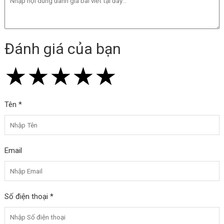
Đánh giá của bạn
★
★
★
★
★
★
★
★
★
★
★
★
★
★
★
Tên *
Email
Số điện thoại *