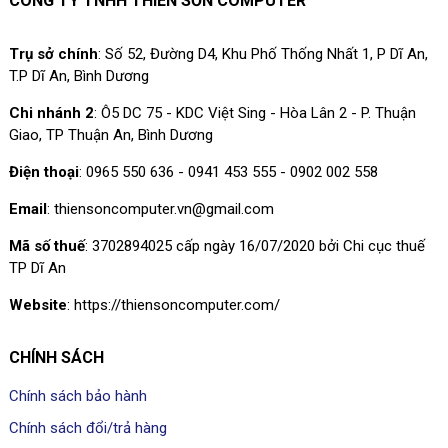
CÔNG TY TNHH THIÊN SƠN COMPUTER
Trụ sở chính
: Số 52, Đường D4, Khu Phố Thống Nhất 1, P Dĩ An,
T.P Dĩ An, Bình Dương
Chi nhánh 2
: Ô5 DC 75 - KDC Việt Sing - Hòa Lân 2 - P. Thuận
Giao, TP Thuận An, Bình Dương
Điện thoại
: 0965 550 636 - 0941 453 555 - 0902 002 558
Email
: thiensoncomputer.vn@gmail.com
Mã số thuế
: 3702894025 cấp ngày 16/07/2020 bởi Chi cục thuế
TP Dĩ An
Website
: https://thiensoncomputer.com/
CHÍNH SÁCH
Chính sách bảo hành
Chính sách đổi/trả hàng