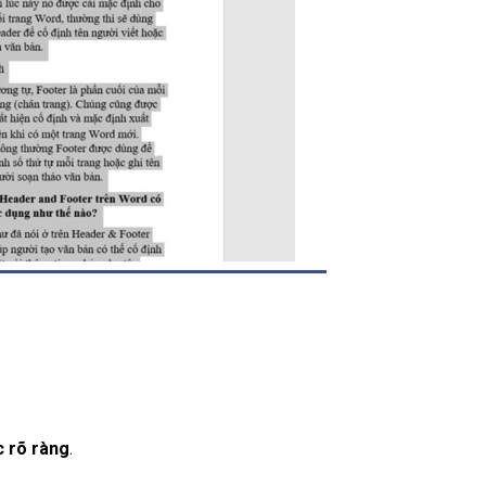
c rõ ràng
.