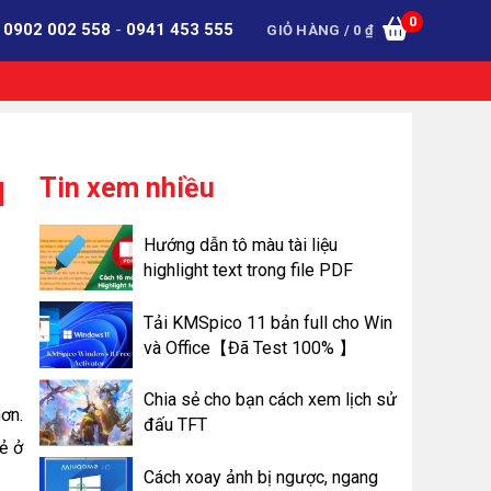
0
:
0902 002 558
-
0941 453 555
GIỎ HÀNG /
0
₫
Tin xem nhiều
d
Hướng dẫn tô màu tài liệu
highlight text trong file PDF
Tải KMSpico 11 bản full cho Win
và Office【Đã Test 100% 】
Chia sẻ cho bạn cách xem lịch sử
ơn.
đấu TFT
ẻ ở
Cách xoay ảnh bị ngược, ngang