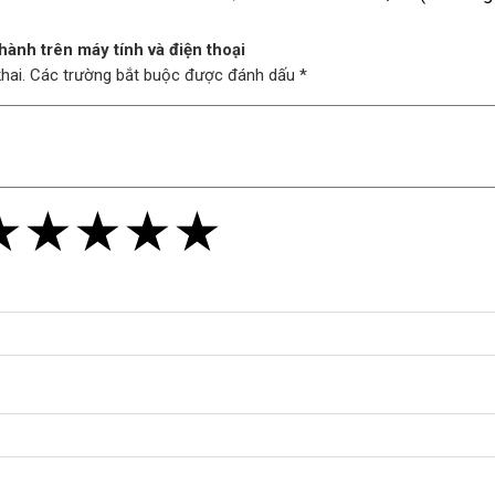
hành trên máy tính và điện thoại
 khai. Các trường bắt buộc được đánh dấu *
★
★
★
★
★
★
★
★
★
★
★
★
★
★
★