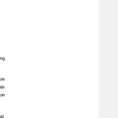
ưng
ple
iện
hơn
iá)