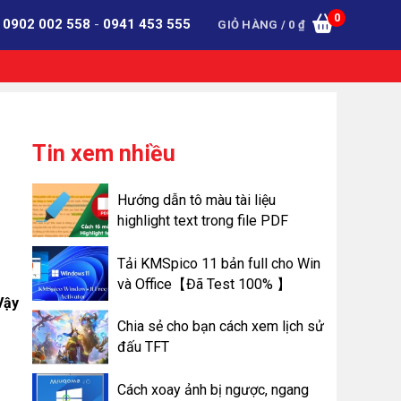
0
:
0902 002 558
-
0941 453 555
GIỎ HÀNG /
0
₫
Tin xem nhiều
Hướng dẫn tô màu tài liệu
highlight text trong file PDF
Tải KMSpico 11 bản full cho Win
và Office【Đã Test 100% 】
Vậy
Chia sẻ cho bạn cách xem lịch sử
đấu TFT
Cách xoay ảnh bị ngược, ngang