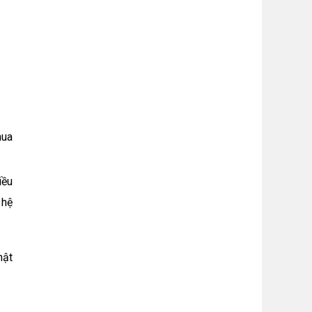
mua
iều
 hệ
mật