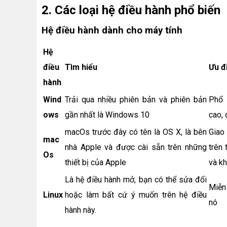
2. Các loại hệ điều hành phổ biến
Hệ điều hành dành cho máy tính
Hệ
điều
Tìm hiểu
Ưu đ
hành
Wind
Trải qua nhiều phiên bản và phiên bản
Phổ 
ows
gần nhất là Windows 10
cao, 
macOs trước đây có tên là OS X, là bên
Giao
mac
nhà Apple và được cài sẵn trên những
trên 
Os
thiết bị của Apple
và k
Là hệ điều hành mở, bạn có thể sửa đổi
Miễn 
Linux
hoặc làm bất cứ ý muốn trên hệ điều
nó
hành này.