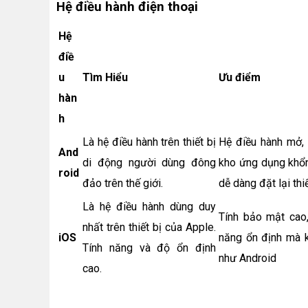
Hệ điều hành điện thoại
Hệ
điề
u
Tìm Hiểu
Ưu điểm
hàn
h
Là hệ điều hành trên thiết bị
Hệ điều hành mở,
And
di động người dùng đông
kho ứng dụng khổng
roid
đảo trên thế giới.
dễ dàng đặt lại thi
Là hệ điều hành dùng duy
Tính bảo mật cao,
nhất trên thiết bị của Apple.
iOS
năng ổn định mà k
Tính năng và độ ổn định
như Android
cao.