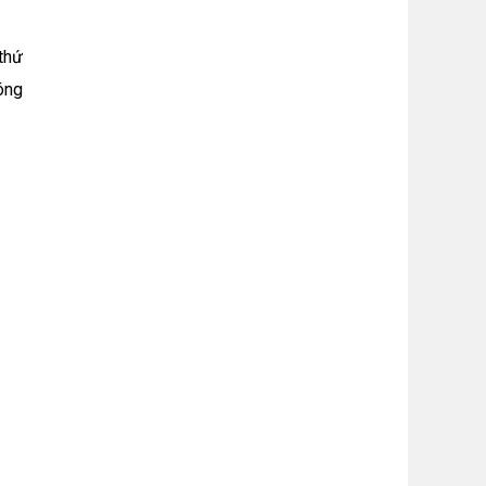
thứ
óng