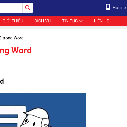
Hotline
GIỚI THIỆU
DỊCH VỤ
TIN TỨC
LIÊN HỆ
hú trong Word
ong Word
rd