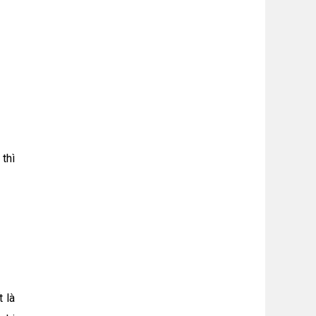
thì
 là