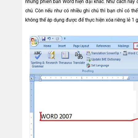
những phiên bản Word hiện đại khác. Như cách này đâ
chú. Còn nếu như có nhiều ghi chú thì bạn chỉ có 
không thể áp dụng được để thực hiện xóa riêng lẻ 1 g