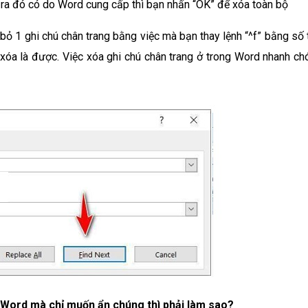
n ra đó có do Word cung cấp thì bạn nhấn “OK” để xóa toàn bộ
bỏ 1 ghi chú chân trang bằng việc mà bạn thay lệnh “^f” bằng số 
 xóa là được. Việc xóa ghi chú chân trang ở trong Word nhanh ch
Word mà chỉ muốn ẩn chúng thì phải làm sao?