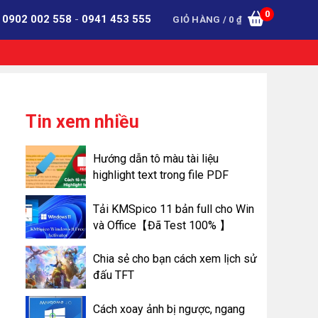
0
:
0902 002 558
-
0941 453 555
GIỎ HÀNG /
0
₫
Tin xem nhiều
Hướng dẫn tô màu tài liệu
highlight text trong file PDF
Tải KMSpico 11 bản full cho Win
và Office【Đã Test 100% 】
Chia sẻ cho bạn cách xem lịch sử
đấu TFT
Cách xoay ảnh bị ngược, ngang