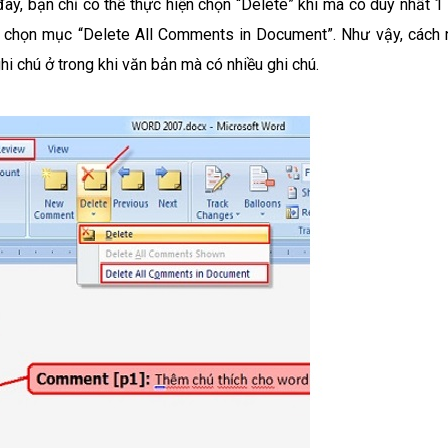
y, bạn chỉ có thể thực hiện chọn “Delete” khi mà có duy nhất 1 
thể chọn mục “Delete All Comments in Document”. Như vậy, cách 
hi chú ở trong khi văn bản mà có nhiều ghi chú.