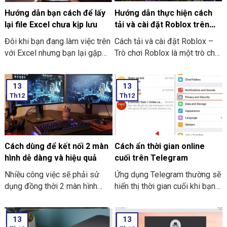
Hướng dẫn bạn cách để lấy
Hướng dẫn thực hiện cách
lại file Excel chưa kịp lưu
tải và cài đặt Roblox trên
máy tính thật đơn giản
Đôi khi bạn đang làm việc trên
Cách tải và cài đặt Roblox –
với Excel nhưng bạn lại gặp
Trò chơi Roblox là một trò chơi
phải những tình huống như là
điện tử giúp những người chơi
bị mất điện bạn quên chưa kịp
bước vào thế giới trò chơi ảo
13
13
lưu hay laptop tắt nguồn đột
và trải nghiệm không gian vô
Th12
Th12
ngột làm cho bạn chưa thể kịp
cùng mới lạ trên máy tính của
lưu file. Và dưới đây là những
mình. Hôm nay THIÊN SƠN
cách hướng dẫn bạn cách để
COMPUTER sẽ chia sẻ với
lấy lại file Excel chưa kịp lưu
bạn cách hướng dẫn thực hiện
đơn giản và dễ thực hiện.
cách tải và cài đặt Roblox trên
Cách dùng để kết nối 2 màn
Cách ẩn thời gian online
máy tính thật đơn giản.
hình dễ dàng và hiệu quả
cuối trên Telegram
Nhiều công việc sẽ phải sử
Ứng dụng Telegram thường sẽ
dụng đồng thời 2 màn hình
hiển thị thời gian cuối khi bạn
song song. Nó giúp công việc
trực tuyến nhưng giờ thì vẫn
tối ưu và nhanh hơn. Nhưng
có thể ẩn thông tin này với các
13
13
cách dùng để kết nối 2 màn
thao tác đơn giản. Hãy cùng