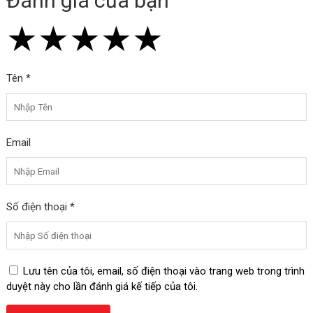
Đánh giá của bạn
★
★
★
★
★
★
★
★
★
★
★
★
★
★
★
Tên *
Email
Số điện thoại *
Lưu tên của tôi, email, số điện thoại vào trang web trong trình
duyệt này cho lần đánh giá kế tiếp của tôi.