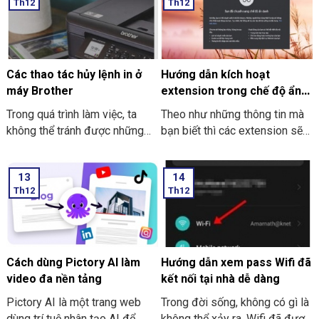
Th12
Th12
hình dễ dàng và hiệu quả như
THIÊN SƠN Computer tìm hiểu
thế nào? Nếu bạn chưa biết thì
cách làm sau nhé.
cùng Thiên Sơn Computer tìm
hiểu nhé.
Các thao tác hủy lệnh in ở
Hướng dẫn kích hoạt
máy Brother
extension trong chế độ ẩn
danh ở Google Chrome
Trong quá trình làm việc, ta
Theo như những thông tin mà
không thể tránh được những
bạn biết thì các extension sẽ
trường hợp nhầm lẫn xảy ra.
không dùng được khi bạn mở
Sẽ có lúc bạn lỡ tay nhấn in
tab ẩn danh ở trên Google
13
14
nhầm, nhấn nhầm file hay là lỡ
Chrome. Trong bài viết này
Th12
Th12
tay nhấn chọn in ra nhiều bản
THIÊN SƠN COMPUTER sẽ
hơn. Các thao tác hủy lệnh in ở
chỉ cho bạn cách kích hoạt
máy Brother là hủy, không cần
extension nhé.
in thêm tài liệu tiếp nữa. Và
việc thực hiện hủy lệnh in là
Cách dùng Pictory AI làm
Hướng dẫn xem pass Wifi đã
điều tốt nhất nhằm tránh sự
video đa nền tảng
kết nối tại nhà dễ dàng
lãng phí thời gian.
Pictory AI là một trang web
Trong đời sống, không có gì là
dùng trí tuệ nhân tạo AI để
không thể xảy ra. Wifi đã được