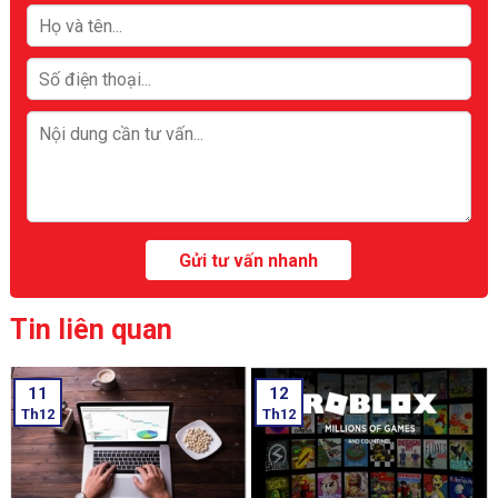
Tin liên quan
11
12
Th12
Th12