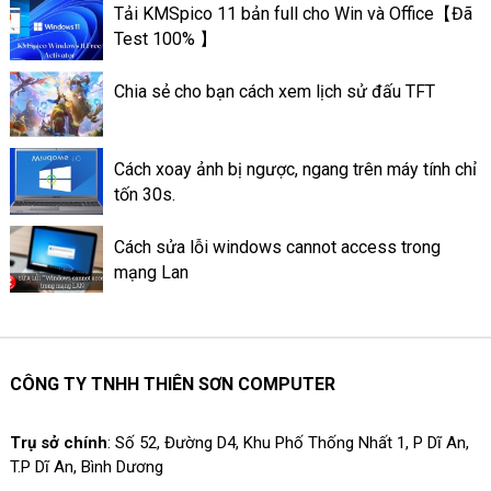
Tải KMSpico 11 bản full cho Win và Office【Đã
ấn tượng trên Facebook lại có
Test 100% 】
thể lưu trữ lâu dài, đến lúc bạn
xóa đi. Cách làm Thao tác tạo
Chia sẻ cho bạn cách xem lịch sử đấu TFT
tin nổi bật trên ứng dụng
Facebook là làm như thế nào?
Cách xoay ảnh bị ngược, ngang trên máy tính chỉ
tốn 30s.
Cách sửa lỗi windows cannot access trong
mạng Lan
CÔNG TY TNHH THIÊN SƠN COMPUTER
Trụ sở chính
: Số 52, Đường D4, Khu Phố Thống Nhất 1, P Dĩ An,
T.P Dĩ An, Bình Dương