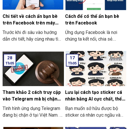
sau đây nhé. Mời các bạn hãy
hoặc là trên các Fanpage
cùng theo dõi nhé!
Facebook.
Chi tiết về cách ẩn bạn bè
Cách để có thể ẩn bạn bè
trên Facebook trên máy
trên Facebook
tính nhanh chóng
Trước khi đi sâu vào hướng
Ứng dụng Facebook là nơi
dẫn chi tiết, hãy cùng nhau tìm
chúng ta kết nối, chia sẻ.
hiểu rõ hơn về tầm quan trọng
Nhưng nó cũng tiềm ẩn nhiều
của việc ẩn đi danh sách bạn
rủi ro về quyền riêng tư nếu
28
17
bè bên dưới đây:
như không được thiết lập cẩn
Th05
Th05
thận. Một trong những tính
năng bảo mật là rất quan trọng
mà ít người để ý là khả năng
ẩn danh sách bạn bè. Việc
công khai danh sách này có
Tham khảo 2 cách truy cập
Lưu lại cách tạo sticker cá
thể là vô tình cung cấp thông
vào Telegram mà bị chặn
nhân bằng AI cực chất, thể
tin cho người lạ, hoặc là thậm
hiệu quả nhất
hiện cá tính riêng
Tình hình ứng dụng Telegram
Bạn muốn sở hữu được bộ
chí là mục tiêu của các hành vi
đang bị chặn ở tại Việt Nam. Vì
sticker cá nhân cực ngầu và
không mong muốn.
vậy đang khiến người dùng
đậm chất riêng mà không cần
đang gặp khó khăn cho việc
phải thiết kế? Nhờ vào công