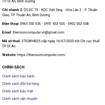
T.P Dĩ An, Bình Dương
thiết lập là bạn đã có thể an
cho các bài viết ở trong tương
Chi nhánh 2
: Ô5 DC 75 - KDC Việt Sing - Hòa Lân 2 - P. Thuận
tâm hơn rất nhiều.
lai nhé.
Giao, TP Thuận An, Bình Dương
Điện thoại
: 0965 550 636 - 0941 453 555 - 0902 002 558
Email
: thiensoncomputer.vn@gmail.com
Mã số thuế
: 3702894025 cấp ngày 16/07/2020 bởi Chi cục thuế
TP Dĩ An
Website
: https://thiensoncomputer.com/
CHÍNH SÁCH
Chính sách bảo hành
Chính sách đổi/trả hàng
Chính sách bảo mật
Chính sách vận chuyển