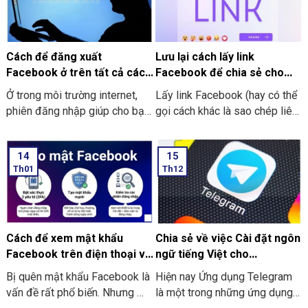
Cách để đăng xuất
Lưu lại cách lấy link
Facebook ở trên tất cả các
Facebook để chia sẻ cho
thiết bị nhanh nhất 2026
các bạn bè trên điện thoại,
Ở trong môi trường internet,
Lấy link Facebook (hay có thể
máy tính
phiên đăng nhập giúp cho bạn
gọi cách khác là sao chép liên
không phải nhập lại thông tin
kết/copy link FB) là thao tác
quá nhiều lần. Tuy nhiên, nếu
thực hiện trích xuất đường dẫn
14
15
như phiên này bị rơi vào tay kẻ
(URL) duy nhất dẫn trực tiếp đi
Th01
Th12
xấu, tài khoản sẽ rơi vào tình
đến một tài khoản cá nhân
trạng bị đe dọa. Vì vậy, người
(profile) hay trang (fanpage),
dùng nên thực hiện đăng xuất
hội nhóm (group) hoặc là một
Facebook ở trên thiết bị lạ vì:
nội dung cụ thể (như bài viết,
hình ảnh, video) ở trên mạng
Cách để xem mật khẩu
Chia sẻ về việc Cài đặt ngôn
xã hội Facebook.
Facebook trên điện thoại và
ngữ tiếng Việt cho
máy tính mới nhất
Telegram
Bị quên mật khẩu Facebook là
Hiện nay Ứng dụng Telegram
vấn đề rất phổ biến. Nhưng mà
là một trong những ứng dụng