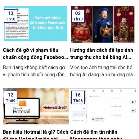
bạn hoàn toàn có thể xem lại
nhắn tin khá phổ biến. Nhưng
được thông tin này nếu đã lưu
nó lại không có sẵn giao diện
13
02
ở trên trình duyệt hoặc thiết bị.
tiếng Việt. Nên đã gây không ít
Th10
Th10
khó khăn cho những người
dùng nó. Bài viết này, chúng tôi
sẽ hướng dẫn bạn cách cài
đặt tiếng Việt cho Telegram ở
trên cả điện thoại và máy
Cách để gỡ vi phạm tiêu
Hướng dẫn cách để tạo ảnh
tính một cách nhanh chóng và
chuẩn cộng đồng Facebook
trung thu cho bé bằng AI
an toàn nhất!
đơn giản nhất
Gemini cực dễ và đẹp
Bạn đang không biết cách gỡ
Việc tạo ảnh trung thu cho bé
vi phạm tiêu chuẩn cộng đồng
bằng AI đang là xu hướng mà
Facebook này được thực hiện
được nhiều phụ huynh yêu
như thế nào?
thích để lưu giữ khoảnh khắc
12
16
đáng yêu của các bé yêu trong
Th09
Th08
mùa trăng rằm tháng Tám này.
Bạn hiểu Hotmail là gì? Cách
Cách để tìm tin nhắn