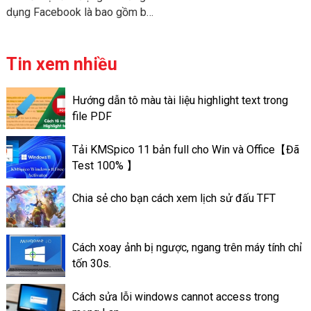
video đa nền tảng nhé!
dụng Facebook là bao gồm bộ
sưu tập những hình ảnh, những
video của bạn có thể chủ
động lưu trữ ngay cả ở trên
Tin xem nhiều
trang cá nhân của mình. Khác
với ứng dụng Story Facebook
Hướng dẫn tô màu tài liệu highlight text trong
là chỉ có lưu giữ trong thời
file PDF
gian nhất định nào đó. Chỉ là
trong vòng 24h. Các tin nổi bật
Tải KMSpico 11 bản full cho Win và Office【Đã
ấn tượng trên Facebook lại có
Test 100% 】
thể lưu trữ lâu dài, đến lúc bạn
xóa đi. Cách làm Thao tác tạo
Chia sẻ cho bạn cách xem lịch sử đấu TFT
tin nổi bật trên ứng dụng
Facebook là làm như thế nào?
Cách xoay ảnh bị ngược, ngang trên máy tính chỉ
tốn 30s.
Cách sửa lỗi windows cannot access trong