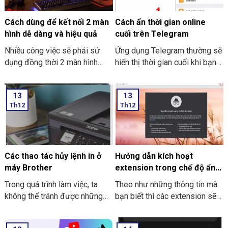
lấy lại file Excel chưa kịp lưu
bạn cách hướng dẫn thực hiện
đơn giản và dễ thực hiện.
cách tải và cài đặt Roblox trên
Cách dùng để kết nối 2 màn
Cách ẩn thời gian online
máy tính thật đơn giản.
hình dễ dàng và hiệu quả
cuối trên Telegram
Nhiều công việc sẽ phải sử
Ứng dụng Telegram thường sẽ
dụng đồng thời 2 màn hình
hiển thị thời gian cuối khi bạn
song song. Nó giúp công việc
trực tuyến nhưng giờ thì vẫn
tối ưu và nhanh hơn. Nhưng
có thể ẩn thông tin này với các
13
13
cách dùng để kết nối 2 màn
thao tác đơn giản. Hãy cùng
Th12
Th12
hình dễ dàng và hiệu quả như
THIÊN SƠN Computer tìm hiểu
thế nào? Nếu bạn chưa biết thì
cách làm sau nhé.
cùng Thiên Sơn Computer tìm
hiểu nhé.
Các thao tác hủy lệnh in ở
Hướng dẫn kích hoạt
máy Brother
extension trong chế độ ẩn
danh ở Google Chrome
Trong quá trình làm việc, ta
Theo như những thông tin mà
không thể tránh được những
bạn biết thì các extension sẽ
trường hợp nhầm lẫn xảy ra.
không dùng được khi bạn mở
Sẽ có lúc bạn lỡ tay nhấn in
tab ẩn danh ở trên Google