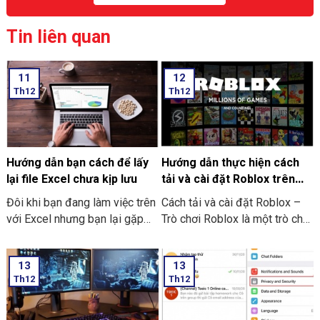
Tin liên quan
11
12
Th12
Th12
Hướng dẫn bạn cách để lấy
Hướng dẫn thực hiện cách
lại file Excel chưa kịp lưu
tải và cài đặt Roblox trên
máy tính thật đơn giản
Đôi khi bạn đang làm việc trên
Cách tải và cài đặt Roblox –
với Excel nhưng bạn lại gặp
Trò chơi Roblox là một trò chơi
phải những tình huống như là
điện tử giúp những người chơi
bị mất điện bạn quên chưa kịp
bước vào thế giới trò chơi ảo
13
13
lưu hay laptop tắt nguồn đột
và trải nghiệm không gian vô
Th12
Th12
ngột làm cho bạn chưa thể kịp
cùng mới lạ trên máy tính của
lưu file. Và dưới đây là những
mình. Hôm nay THIÊN SƠN
cách hướng dẫn bạn cách để
COMPUTER sẽ chia sẻ với