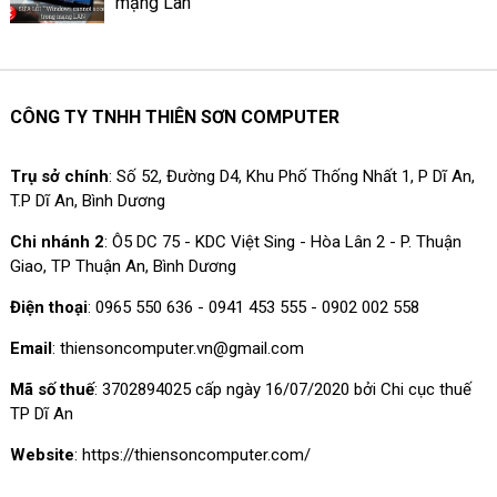
mạng Lan
CÔNG TY TNHH THIÊN SƠN COMPUTER
Trụ sở chính
: Số 52, Đường D4, Khu Phố Thống Nhất 1, P Dĩ An,
T.P Dĩ An, Bình Dương
Chi nhánh 2
: Ô5 DC 75 - KDC Việt Sing - Hòa Lân 2 - P. Thuận
Giao, TP Thuận An, Bình Dương
Điện thoại
: 0965 550 636 - 0941 453 555 - 0902 002 558
Email
: thiensoncomputer.vn@gmail.com
Mã số thuế
: 3702894025 cấp ngày 16/07/2020 bởi Chi cục thuế
TP Dĩ An
Website
: https://thiensoncomputer.com/