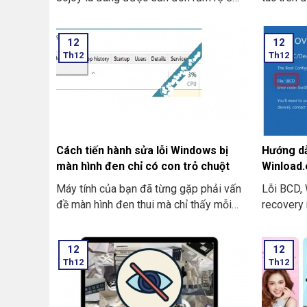
trong cộng đồng người yêu thích các trò
chơi điện tử ở trên điện thoại di động.
12
12
Th12
Th12
Cách tiến hành sửa lỗi Windows bị
Hướng dẫ
màn hình đen chỉ có con trỏ chuột
Winload.
Recover
Máy tính của bạn đã từng gặp phải vấn
Lỗi BCD, 
đề màn hình đen thui mà chỉ thấy mỗi
recovery 
con trỏ chuột chưa? Giờ bạn không cần
lỗi có thể là một mà
phải lo lắng đâu nhé, ở bài viết này
thường xu
12
12
THIÊN SƠN COMPUTER sẽ giúp bạn
BOOTMGR 
Th12
Th12
cách tiến hành sửa lỗi Windows bị màn
cũng có thể bị 
hình đen chỉ có con trỏ chuột thật đơn
Recovery 
giản nhé.
Winload.e