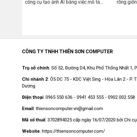
công cụ tạo ảnh AI bằng việc mô tả
rồng giốn
người dùng. Công cụ này ra mắt đã làm
Train You
mưa làm gió trong suốt quãng thời gian
là Bí kíp
vừa rồi. Bài viết này, THIÊN SƠN
sở hữu đư
COMPUTER sẽ hướng dẫn cách đăng ký
thể được 
tài khoản Dall-E 2 nhé!
của loại 
dành cho
COMPUTER
CÔNG TY TNHH THIÊN SƠN COMPUTER
download
PC, lapt
Trụ sở chính
: Số 52, Đường D4, Khu Phố Thống Nhất 1, P
này cho c
Chi nhánh 2
: Ô5 DC 75 - KDC Việt Sing - Hòa Lân 2 - P.
Dương
Điện thoại
: 0965 550 636 - 0941 453 555 - 0902 002 558
Email
: thiensoncomputer.vn@gmail.com
Mã số thuế
: 3702894025 cấp ngày 16/07/2020 bởi Chi cụ
Website
: https://thiensoncomputer.com/