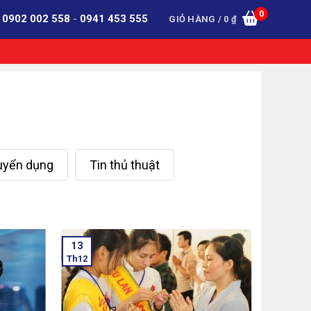
0
:
0902 002 558
-
0941 453 555
GIỎ HÀNG /
0
₫
tuyển dụng
Tin thủ thuật
13
Th12