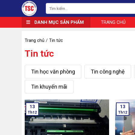
DANH MỤC SẢN PHẨM
TRANG CHỦ
Trang chủ
Tin tức
Tin tức
Tin học văn phòng
Tin công nghệ
Tin khuyến mãi
13
13
Th12
Th12