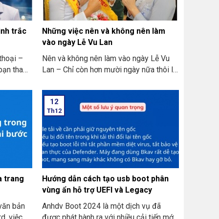
inh trắc
Những việc nên và không nên làm
vào ngày Lễ Vu Lan
 thoại –
Nên và không nên làm vào ngày Lễ Vu
bạn tham
Lan – Chỉ còn hơn mười ngày nữa thôi là
ặt sinh
đến ngày Vu Lan báo hiếu rồi. THIÊN
SƠN COMPUTER chia sẻ với bạn về
12
những việc nên và không nên làm ngày
Th12
Lễ Vu Lan nhé.
a trang
Hướng dẫn cách tạo usb boot phân
vùng ẩn hỗ trợ UEFI và Legacy
 văn bản
Anhdv Boot 2024 là một dịch vụ đã
d, việc
được phát hành ra với nhiều cải tiến mới.