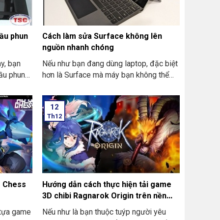
 tắt dễ
bật nó lên
ỉ cần 1
đầu phun
Cách làm sửa Surface không lên
nguồn nhanh chóng
y, bạn
Nếu như bạn đang dùng laptop, đặc biệt
ầu phun
hơn là Surface mà máy bạn không thể
 vệ sinh
lên nguồn hoặc không thể lên màn hình
 như nào,
thì bạn đừng nên hoang mang lo lắng
12
TER xem
quá. Cùng Thiên Sơn Computer tìm hiểu
Th12
é.
Cách làm sửa Surface không lên nguồn
nhanh chóng.
o Chess
Hướng dẫn cách thực hiện tải game
3D chibi Ragnarok Origin trên nền
tảng PC, Laptop
 tựa game
Nếu như là bạn thuộc tuýp người yêu