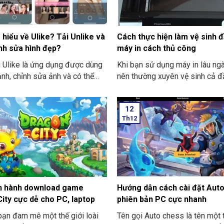
PUTER sẽ hướng dẫn việc
quả nhất. Nó không những giúp
CD, Winload.exe hoặc
dàng. Mà bạn còn có thể thích 
efi hoặc Recovery bằng Mini
bất cứ lúc nào bạn muốn với ch
 hiểu về Ulike? Tải Unlike và
Cách thực hiện làm vệ sinh 
cho bạn nhé.
lần nhấp chuột mà thôi.
nh sửa hình đẹp?
máy in cách thủ công
 Ulike là ứng dụng được dùng
Khi bạn sử dụng máy in lâu ngà
nh, chỉnh sửa ảnh và có thể
nên thường xuyên vệ sinh cả đ
deo miễn phí được hàng triệu
máy in. Vậy Cách thực hiện làm
ời tải về và sử dụng để tạo ra
đầu phun máy in cách thủ công
12
 ảnh cực lung linh, làn da cực
hãy cùng THIÊN SƠN COMPU
Th12
 đôi mắt thì to tròn rất đẹp
thực hiện chi tiết ở dưới đây nh
chiếc cằm thon gọn Vline. Cùng
N COMPUTER cùng tìm hiểu
 Tải Unlike và cách chỉnh sửa
?
ến hành download game
Hướng dẫn cách cài đặt Aut
ity cực dễ cho PC, laptop
phiên bản PC cực nhanh
ạn đam mê một thế giới loài
Tên gọi Auto chess là tên một