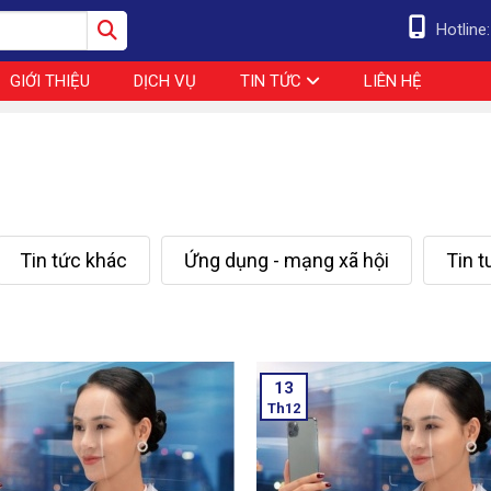
Hotline
GIỚI THIỆU
DỊCH VỤ
TIN TỨC
LIÊN HỆ
Tin tức khác
Ứng dụng - mạng xã hội
Tin 
13
Th12