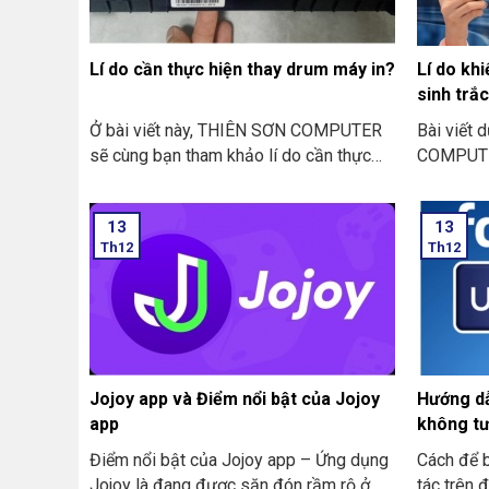
Lí do cần thực hiện thay drum máy in?
Lí do kh
sinh trắ
hàng
Ở bài viết này, THIÊN SƠN COMPUTER
Bài viết
sẽ cùng bạn tham khảo lí do cần thực
COMPUTER
hiện thay drum máy in là như thế nào
lí do khi
nhé?
trắc học 
13
13
thường g
Th12
Th12
Jojoy app và Điểm nổi bật của Jojoy
Hướng dẫ
app
không tư
nhanh nh
Điểm nổi bật của Jojoy app – Ứng dụng
Cách để 
Jojoy là đang được săn đón rầm rộ ở
tác trên đ