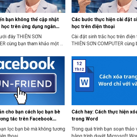
iến bạn không thể cập nhật
Các bước thực hiện cài đặt s
c học trên ứng dụng ngân
học trên điện thoại
 dưới đây THIÊN SƠN
Cài đặt sinh trắc học trên điện
 cùng bạn tham khảo một số
THIÊN SƠN COMPUTER cùng 
ến bạn không thể cập nhật sinh
khảo “các bước thực hiện cài đ
trên ứng dụng ngân hàng
trắc học trên điện thoại” nhé
12
ặp nhé:
Th12
n cho bạn cách lọc bạn bè
Cách hay: Cách thực hiện xó
ơng tác trên Facebook
trong Word
ất 2024
bạn lọc bạn bè mà không tương
Trong quá trình bạn soạn thảo
iện thoại
bằng trình duyệt Microsoft Wor