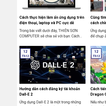
SƠN COM
sửa lỗi B
Winload.
Cách thực hiện làm ẩn ứng dụng trên
Cùng tìm
Windows 
điện thoại, laptop và PC cực dễ
cách chỉ
Trong bài viết dưới đây, THIÊN SƠN
Ứng dụng
COMPUTER sẽ chia sẻ với bạn: Cách
để chụp ả
thực hiện làm ẩn ứng dụng trên điện
tạo ra Vi
thoại, laptop và PC cực dễ
triệu ngư
12
12
những bức
Th12
Th12
mịn màng,
cùng với 
THIÊN SƠ
về Ulike?
hình đẹp
Hướng dẫn cách đăng ký tài khoản
Cách ti
Dall-E 2
Dragon C
Ứng dụng Dall-E 2 là một trong những
Nếu như b