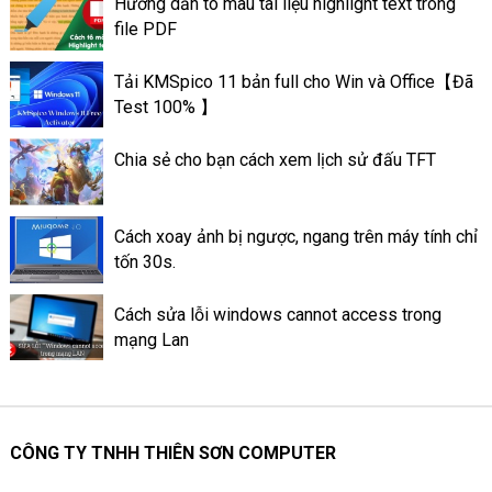
Hướng dẫn tô màu tài liệu highlight text trong
trên máy tính có thể giúp máy
file PDF
tính có thể đạt được hiệu suất
tốt. Và có hoạt động ổn định
Tải KMSpico 11 bản full cho Win và Office【Đã
tốt hơn. Sau đây là thông tin về
Test 100% 】
mức quan trọng của keo tản
nhiệt ở trên máy tính.
Chia sẻ cho bạn cách xem lịch sử đấu TFT
Cách xoay ảnh bị ngược, ngang trên máy tính chỉ
tốn 30s.
Cách sửa lỗi windows cannot access trong
mạng Lan
CÔNG TY TNHH THIÊN SƠN COMPUTER