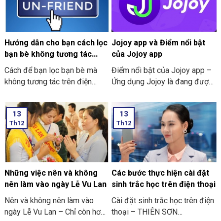
Hướng dẫn cho bạn cách lọc
Jojoy app và Điểm nổi bật
bạn bè không tương tác
của Jojoy app
trên Facebook nhanh 2024
Cách để bạn lọc bạn bè mà
Điểm nổi bật của Jojoy app –
không tương tác trên điện
Ứng dụng Jojoy là đang được
thoại
săn đón rầm rộ ở trong cộng
đồng người yêu thích các trò
13
13
chơi điện tử ở trên điện thoại
Th12
Th12
di động.
Những việc nên và không
Các bước thực hiện cài đặt
nên làm vào ngày Lễ Vu Lan
sinh trắc học trên điện thoại
Nên và không nên làm vào
Cài đặt sinh trắc học trên điện
ngày Lễ Vu Lan – Chỉ còn hơn
thoại – THIÊN SƠN