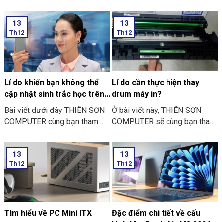
mười ngày nữa thôi là đến
COMPUTER cùng bạn tham
ngày Vu Lan báo hiếu rồi.
khảo “các bước thực hiện cài
13
13
THIÊN SƠN COMPUTER chia
đặt sinh trắc học trên điện
Th12
Th12
sẻ với bạn về những việc nên
thoại” nhé
và không nên làm ngày Lễ Vu
Lan nhé.
Lí do khiến bạn không thể
Lí do cần thực hiện thay
cập nhật sinh trắc học trên
drum máy in?
ứng dụng ngân hàng
Bài viết dưới đây THIÊN SƠN
Ở bài viết này, THIÊN SƠN
COMPUTER cùng bạn tham
COMPUTER sẽ cùng bạn tham
khảo một số lí do khiến bạn
khảo lí do cần thực hiện thay
không thể cập nhật sinh trắc
drum máy in là như thế nào
13
13
học trên ứng dụng ngân hàng
nhé?
Th12
Th12
thường gặp nhé:
Tìm hiểu về PC Mini ITX
Đặc điểm chi tiết về cấu