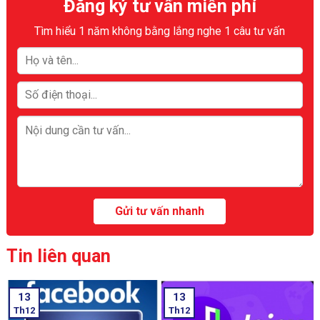
Đăng ký tư vấn miễn phí
Tìm hiểu 1 năm không bằng lắng nghe 1 câu tư vấn
Tin liên quan
13
13
Th12
Th12