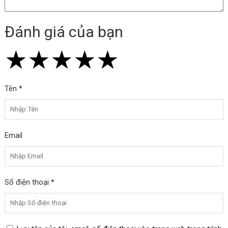
Đánh giá của bạn
★
★
★
★
★
★
★
★
★
★
★
★
★
★
★
Tên *
Email
Số điện thoại *