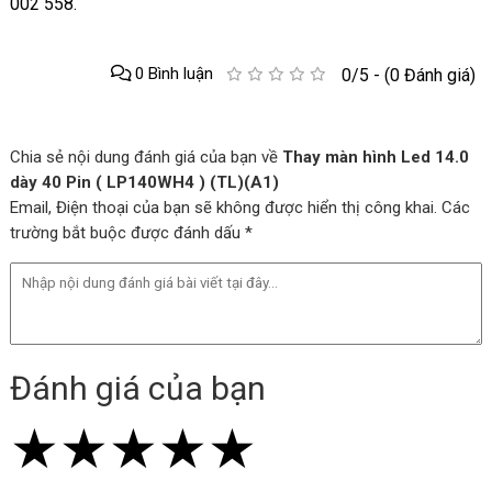
002 558.
0 Bình luận
0/5 - (0 Đánh giá)
Chia sẻ nội dung đánh giá của bạn về
Thay màn hình Led 14.0
dày 40 Pin ( LP140WH4 ) (TL)(A1)
Email, Điện thoại của bạn sẽ không được hiển thị công khai. Các
trường bắt buộc được đánh dấu *
Đánh giá của bạn
★
★
★
★
★
★
★
★
★
★
★
★
★
★
★