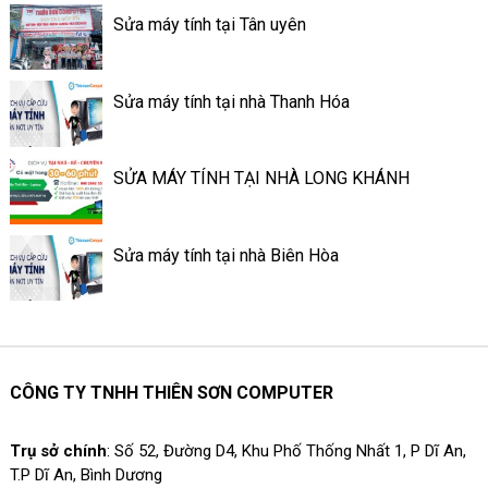
kiện, nâng cấp con máy chiến
Sửa máy tính tại Tân uyên
hơn, hãy nhanh tay gọi
ngay Hotline 090 2002 558 để
book lịch sửa Macbook tại
Sửa máy tính tại nhà Thanh Hóa
nhà của Thienson Computer.
SỬA MÁY TÍNH TẠI NHÀ LONG KHÁNH
Sửa máy tính tại nhà Biên Hòa
CÔNG TY TNHH THIÊN SƠN COMPUTER
Trụ sở chính
: Số 52, Đường D4, Khu Phố Thống Nhất 1, P Dĩ An,
T.P Dĩ An, Bình Dương