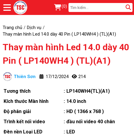
(
0
)
Trang chủ
Dịch vụ
Thay màn hình Led 14.0 dày 40 Pin ( LP140WH4 ) (TL)(A1)
Thay màn hình Led 14.0 dày 40
Pin ( LP140WH4 ) (TL)(A1)
Thiên Sơn
17/12/2024
214
Tương thích
:
LP140WH4(TL)(A1)
Kích thước Màn hình
:
14.0 inch
Độ phân giải
:
HD ( 1366 x 768 )
Trình kết nối video
:
đầu nối video 40 chân
Đèn nền Loại LED
:
LED