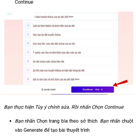
Continue
Bạn thực hiện Tùy ý chỉnh sửa. Rồi nhấn Chọn Continue
Bạn
nhấn Chọn trang bìa theo sở thích.
Bạn
nhấn chuột
vào Generate để tạo bài thuyết trình