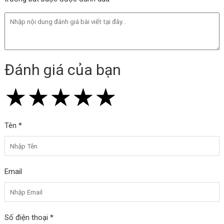
Đánh giá của bạn
★
★
★
★
★
★
★
★
★
★
★
★
★
★
★
Tên *
Email
Số điện thoại *