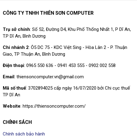
CÔNG TY TNHH THIÊN SƠN COMPUTER
Trụ sở chính
: Số 52, Đường D4, Khu Phố Thống Nhất 1, P Dĩ An,
T.P Dĩ An, Bình Dương
Chi nhánh 2
: Ô5 DC 75 - KDC Việt Sing - Hòa Lân 2 - P. Thuận
Giao, TP Thuận An, Bình Dương
Điện thoại
: 0965 550 636 - 0941 453 555 - 0902 002 558
Email
: thiensoncomputer.vn@gmail.com
Mã số thuế
: 3702894025 cấp ngày 16/07/2020 bởi Chi cục thuế
TP Dĩ An
Website
: https://thiensoncomputer.com/
CHÍNH SÁCH
Chính sách bảo hành