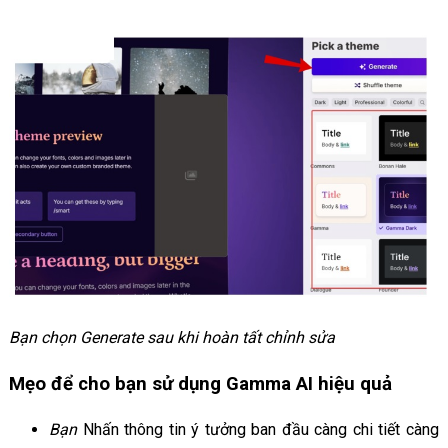
Bạn chọn Generate sau khi hoàn tất chỉnh sửa
Mẹo để cho bạn sử dụng Gamma AI hiệu quả
Bạn
Nhấn thông tin ý tưởng ban đầu càng chi tiết càng