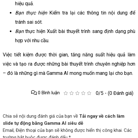
hiệu quả.
Bạn thực hiện
Kiểm tra lại các thông tin nội dung để
tránh sai sót.
Bạn
thực hiện Xuất bài thuyết trình sang định dạng phù
hợp với nhu cầu.
Việc tiết kiệm được thời gian, tăng năng suất hiệu quả làm
việc và tạo ra được những bài thuyết trình chuyên nghiệp hơn
– đó là những gì mà Gamma AI mong muốn mang lại cho bạn.
0 Bình luận
0/5 - (0 Đánh giá)
Chia sẻ nội dung đánh giá của bạn về
Tải ngay về cách làm
slide tự động bằng Gamma AI siêu dễ
Email, Điện thoại của bạn sẽ không được hiển thị công khai. Các
trường bắt buộc được đánh dấu *