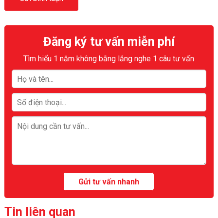
Đăng ký tư vấn miễn phí
Tìm hiểu 1 năm không bằng lắng nghe 1 câu tư vấn
Tin liên quan