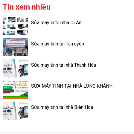
vào hoạt động trên 12 năm với
Mac, Win for Mac. Để thuận
Tin xem nhiều
2 chi nhánh tại Đồng
tiện cho công việc, bạn cần
Nai và Bình Dương .
chạy lại hệ điều hành Mac, vệ
Sửa máy in tại nhà Dĩ An
sinh định kỳ cho Macbook,
hoặc bạn muốn thay thế linh
kiện, nâng cấp con máy chiến
Sửa máy tính tại Tân uyên
hơn, hãy nhanh tay gọi
ngay Hotline 090 2002 558 để
book lịch sửa Macbook tại
Sửa máy tính tại nhà Thanh Hóa
nhà của Thienson Computer.
SỬA MÁY TÍNH TẠI NHÀ LONG KHÁNH
Sửa máy tính tại nhà Biên Hòa