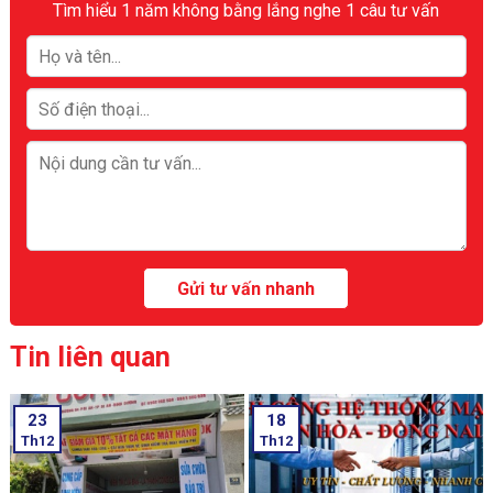
Tìm hiểu 1 năm không bằng lắng nghe 1 câu tư vấn
Tin liên quan
23
18
Th12
Th12