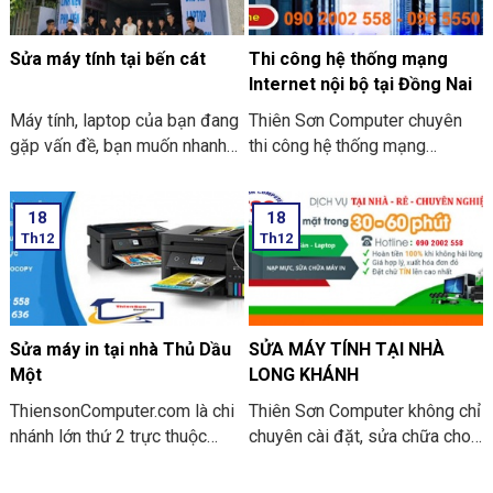
Sửa máy tính tại bến cát
Thi công hệ thống mạng
Internet nội bộ tại Đồng Nai
Máy tính, laptop của bạn đang
Thiên Sơn Computer chuyên
gặp vấn đề, bạn muốn nhanh
thi công hệ thống mạng
chóng tìm 1 địa chỉ sửa máy
Internet nội bộ tại Đồng Nai.
tính tại nhà Bến Cát UY TÍN,
Chẳng khó để nhận thấy, công
18
18
CHẤT LƯỢNG, GIÁ RẺ.
nghệ thông tin đã trở thành
Th12
Th12
ThiensonComputer.com là đơn
một phần thiết yếu trong cuộc
vị sửa máy tính chuyên nghiệp
sống cũng giống như công
tại Bình Dương. Với hơn 12
việc của chúng ta. Nhờ mạng
năm kinh nghiệm trong nghề,
internet, liên kết đa chiều đã
chúng tôi hiểu được mong
tạo nên thị trường mở rộng, độ
Sửa máy in tại nhà Thủ Dầu
SỬA MÁY TÍNH TẠI NHÀ
muốn của quý khách khi sửa
cạnh tranh tốt hơn cho các
Một
LONG KHÁNH
máy tính.
doanh Nghiệp hiện nay.
ThiensonComputer.com là chi
Thiên Sơn Computer không chỉ
nhánh lớn thứ 2 trực thuộc
chuyên cài đặt, sửa chữa cho
tổng công
các dòng win, chúng tôi còn
ty ThienSonComputer.vn , đi
cài đặt hệ điều hành Mac for