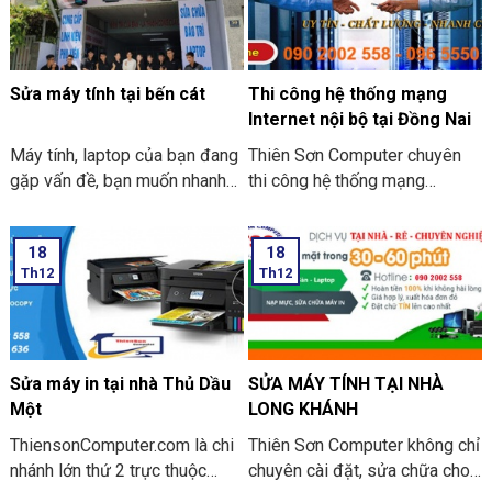
Sửa máy tính tại bến cát
Thi công hệ thống mạng
Internet nội bộ tại Đồng Nai
Máy tính, laptop của bạn đang
Thiên Sơn Computer chuyên
gặp vấn đề, bạn muốn nhanh
thi công hệ thống mạng
chóng tìm 1 địa chỉ sửa máy
Internet nội bộ tại Đồng Nai.
tính tại nhà Bến Cát UY TÍN,
Chẳng khó để nhận thấy, công
18
18
CHẤT LƯỢNG, GIÁ RẺ.
nghệ thông tin đã trở thành
Th12
Th12
ThiensonComputer.com là đơn
một phần thiết yếu trong cuộc
vị sửa máy tính chuyên nghiệp
sống cũng giống như công
tại Bình Dương. Với hơn 12
việc của chúng ta. Nhờ mạng
năm kinh nghiệm trong nghề,
internet, liên kết đa chiều đã
chúng tôi hiểu được mong
tạo nên thị trường mở rộng, độ
Sửa máy in tại nhà Thủ Dầu
SỬA MÁY TÍNH TẠI NHÀ
muốn của quý khách khi sửa
cạnh tranh tốt hơn cho các
Một
LONG KHÁNH
máy tính.
doanh Nghiệp hiện nay.
ThiensonComputer.com là chi
Thiên Sơn Computer không chỉ
nhánh lớn thứ 2 trực thuộc
chuyên cài đặt, sửa chữa cho