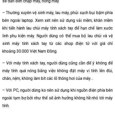
sẽ dẫn đến chập máy, hỏng máy.
– Thường xuyên vệ sinh máy, lau máy, phủi sạch bụi bặm phía
bên ngoài laptop. Xem xét nên sử dụng vải mềm, khăn mềm
khi tiến hành lau chùi máy tính xách tay để hạn chế làm xước
linh phụ kiện máy. Người dùng có thể mua bộ lau chùi và vệ
sinh máy tính xách tay từ các shop điện tử với giá chỉ
khoảng 30.000 Việt Nam Đồng.
– Với máy tính xách tay, người dùng cũng cần để ý không để
máy tính quá nóng bằng việc không đặt máy vi tính lên đùi,
chăn, nệm, không làm bít các lỗ thông hơi của máy…
– Với PC, người dùng ko nên sử dụng khi nguồn điện phía bên
ngoài tạm bợ bởi như thế sẽ ảnh hưởng không hề nhỏ tới máy
tính.