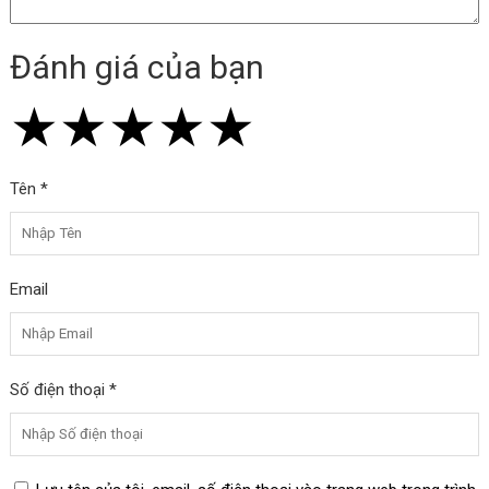
Đánh giá của bạn
★
★
★
★
★
★
★
★
★
★
★
★
★
★
★
Tên *
Email
Số điện thoại *