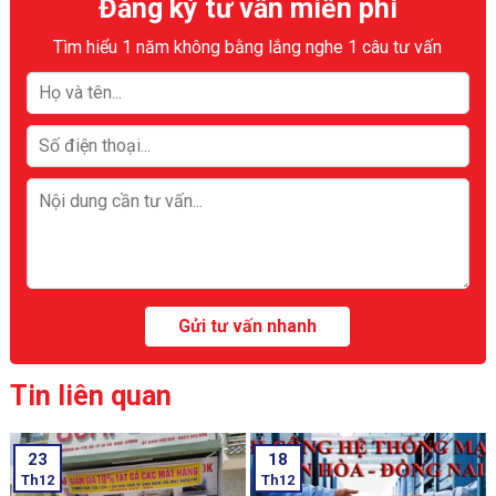
Đăng ký tư vấn miễn phí
Tìm hiểu 1 năm không bằng lắng nghe 1 câu tư vấn
Tin liên quan
23
18
Th12
Th12