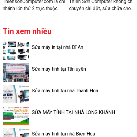
ThiensonComputer.com là chi
Thiên Sơn Computer không chỉ
nhánh lớn thứ 2 trực thuộc
chuyên cài đặt, sửa chữa cho
tổng công
các dòng win, chúng tôi còn
ty ThienSonComputer.vn , đi
cài đặt hệ điều hành Mac for
vào hoạt động trên 12 năm với
Mac, Win for Mac. Để thuận
Tin xem nhiều
2 chi nhánh tại Đồng
tiện cho công việc, bạn cần
Nai và Bình Dương .
chạy lại hệ điều hành Mac, vệ
Sửa máy in tại nhà Dĩ An
sinh định kỳ cho Macbook,
hoặc bạn muốn thay thế linh
kiện, nâng cấp con máy chiến
Sửa máy tính tại Tân uyên
hơn, hãy nhanh tay gọi
ngay Hotline 090 2002 558 để
book lịch sửa Macbook tại
Sửa máy tính tại nhà Thanh Hóa
nhà của Thienson Computer.
SỬA MÁY TÍNH TẠI NHÀ LONG KHÁNH
Sửa máy tính tại nhà Biên Hòa