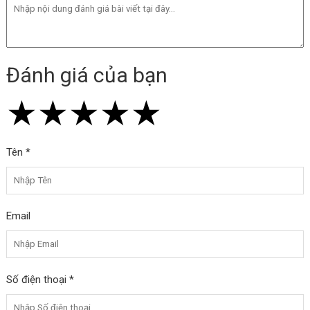
Đánh giá của bạn
★
★
★
★
★
★
★
★
★
★
★
★
★
★
★
Tên *
Email
Số điện thoại *