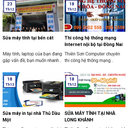
23
18
Th12
Th12
Sửa máy tính tại bến cát
Thi công hệ thống mạng
Internet nội bộ tại Đồng Nai
Máy tính, laptop của bạn đang
Thiên Sơn Computer chuyên
gặp vấn đề, bạn muốn nhanh
thi công hệ thống mạng
chóng tìm 1 địa chỉ sửa máy
Internet nội bộ tại Đồng Nai.
tính tại nhà Bến Cát UY TÍN,
Chẳng khó để nhận thấy, công
18
18
CHẤT LƯỢNG, GIÁ RẺ.
nghệ thông tin đã trở thành
Th12
Th12
ThiensonComputer.com là đơn
một phần thiết yếu trong cuộc
vị sửa máy tính chuyên nghiệp
sống cũng giống như công
tại Bình Dương. Với hơn 12
việc của chúng ta. Nhờ mạng
năm kinh nghiệm trong nghề,
internet, liên kết đa chiều đã
chúng tôi hiểu được mong
tạo nên thị trường mở rộng, độ
Sửa máy in tại nhà Thủ Dầu
SỬA MÁY TÍNH TẠI NHÀ
muốn của quý khách khi sửa
cạnh tranh tốt hơn cho các
Một
LONG KHÁNH
máy tính.
doanh Nghiệp hiện nay.