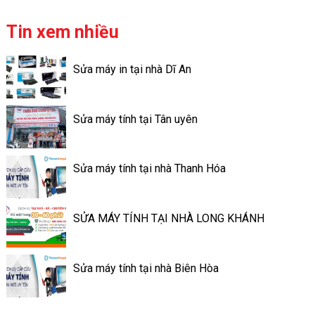
ty ThienSonComputer.vn , đi
cài đặt hệ điều hành Mac for
vào hoạt động trên 12 năm với
Mac, Win for Mac. Để thuận
Tin xem nhiều
2 chi nhánh tại Đồng
tiện cho công việc, bạn cần
Nai và Bình Dương .
chạy lại hệ điều hành Mac, vệ
Sửa máy in tại nhà Dĩ An
sinh định kỳ cho Macbook,
hoặc bạn muốn thay thế linh
kiện, nâng cấp con máy chiến
Sửa máy tính tại Tân uyên
hơn, hãy nhanh tay gọi
ngay Hotline 090 2002 558 để
book lịch sửa Macbook tại
Sửa máy tính tại nhà Thanh Hóa
nhà của Thienson Computer.
SỬA MÁY TÍNH TẠI NHÀ LONG KHÁNH
Sửa máy tính tại nhà Biên Hòa