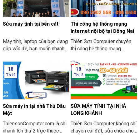
Sửa máy tính tại bến cát
Thi công hệ thống mạng
Internet nội bộ tại Đồng Nai
Máy tính, laptop của bạn đang
Thiên Sơn Computer chuyên
gặp vấn đề, bạn muốn nhanh
thi công hệ thống mạng
chóng tìm 1 địa chỉ sửa máy
Internet nội bộ tại Đồng Nai.
tính tại nhà Bến Cát UY TÍN,
Chẳng khó để nhận thấy, công
18
18
CHẤT LƯỢNG, GIÁ RẺ.
nghệ thông tin đã trở thành
Th12
Th12
ThiensonComputer.com là đơn
một phần thiết yếu trong cuộc
vị sửa máy tính chuyên nghiệp
sống cũng giống như công
tại Bình Dương. Với hơn 12
việc của chúng ta. Nhờ mạng
năm kinh nghiệm trong nghề,
internet, liên kết đa chiều đã
chúng tôi hiểu được mong
tạo nên thị trường mở rộng, độ
Sửa máy in tại nhà Thủ Dầu
SỬA MÁY TÍNH TẠI NHÀ
muốn của quý khách khi sửa
cạnh tranh tốt hơn cho các
Một
LONG KHÁNH
máy tính.
doanh Nghiệp hiện nay.
ThiensonComputer.com là chi
Thiên Sơn Computer không chỉ
nhánh lớn thứ 2 trực thuộc
chuyên cài đặt, sửa chữa cho
tổng công
các dòng win, chúng tôi còn