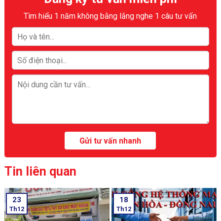
Tìm hiểu 1 năm không bằng lắng nghe 1 câu tư vấn
Tin liên quan
23
18
Th12
Th12