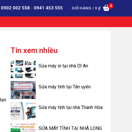
0
:
0902 002 558
-
0941 453 555
GIỎ HÀNG /
0
₫
Tin xem nhiều
Sửa máy in tại nhà Dĩ An
Sửa máy tính tại Tân uyên
Bạn
Sửa máy tính tại nhà Thanh Hóa
SỬA MÁY TÍNH TẠI NHÀ LONG