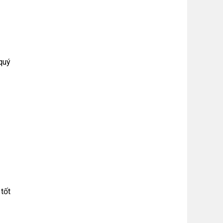
quý
tốt