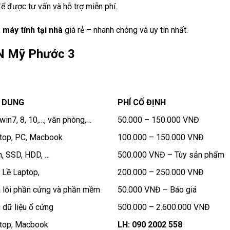
ể được tư vấn và hỗ trợ miễn phí.
 máy tính tại nhà
giá rẻ – nhanh chóng và uy tín nhất.
CN Mỹ Phước 3
I DUNG
PHÍ CỐ ĐỊNH
 win7, 8, 10,…, văn phòng,…
50.000 – 150.000 VNĐ
top, PC, Macbook
100.000 – 150.000 VNĐ
, SSD, HDD, …
500.000 VNĐ – Tùy sản phẩm
 Lề Laptop,
200.000 – 250.000 VNĐ
 lỗi phần cứng và phần mềm
50.000 VNĐ – Báo giá
 dữ liệu ổ cứng
500.000 – 2.600.000 VNĐ
top, Macbook
LH: 090 2002 558