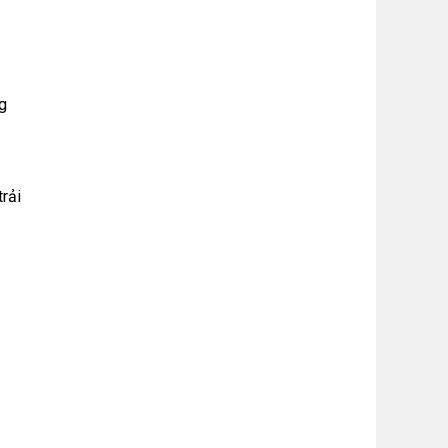
ng
rải