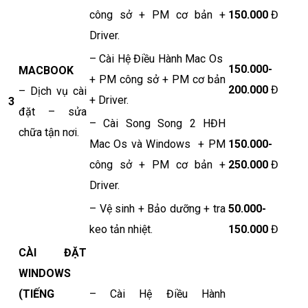
công sở + PM cơ bản +
150.000
Đ
Driver.
– Cài Hệ Điều Hành Mac Os
150.000-
MACBOOK
+ PM công sở + PM cơ bản
200.000
Đ
– Dịch vụ cài
+ Driver.
3
đặt – sửa
– Cài Song Song 2 HĐH
chữa tận nơi.
Mac Os và Windows + PM
150.000-
công sở + PM cơ bản +
250.000
Đ
Driver.
– Vệ sinh + Bảo dưỡng + tra
50.000-
keo tản nhiệt.
150.000
Đ
CÀI ĐẶT
WINDOWS
(TIẾNG
– Cài Hệ Điều Hành