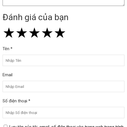
Đánh giá của bạn
★
★
★
★
★
★
★
★
★
★
★
★
★
★
★
Tên *
Email
Số điện thoại *