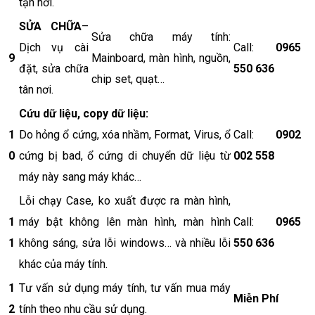
tận nơi.
SỬA CHỮA
–
Sửa chữa máy tính:
Dịch vụ cài
Call:
0965
9
Mainboard, màn hình, nguồn,
đặt, sửa chữa
550 636
chip set, quạt…
tân nơi.
Cứu dữ liệu, copy dữ liệu:
1
Do hỏng ổ cứng, xóa nhầm, Format, Virus, ổ
Call:
0902
0
cứng bị bad, ổ cứng di chuyển dữ liệu từ
002 558
máy này sang máy khác…
Lỗi chạy Case, ko xuất được ra màn hình,
1
máy bật không lên màn hình, màn hình
Call:
0965
1
không sáng, sửa lỗi windows… và nhiều lỗi
550 636
khác của máy tính.
1
Tư vấn sử dụng máy tính, tư vấn mua máy
Miễn Phí
2
tính theo nhu cầu sử dụng.