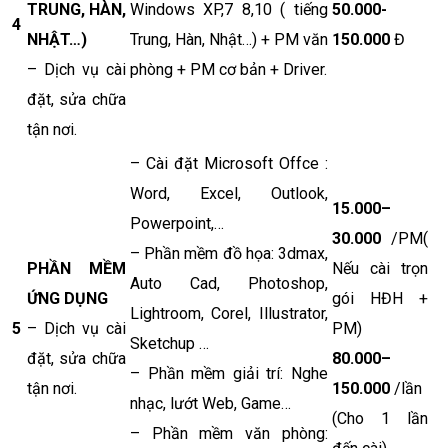
TRUNG, HÀN,
Windows XP,7 8,10 ( tiếng
50.000-
4
NHẬT…)
Trung, Hàn, Nhật…) + PM văn
150.000
Đ
– Dịch vụ cài
phòng + PM cơ bản + Driver.
đặt, sửa chữa
tận nơi.
– Cài đặt Microsoft Offce :
Word, Excel, Outlook,
15.000–
Powerpoint,…
30.000
/PM(
– Phần mềm đồ họa: 3dmax,
PHẦN MỀM
Nếu cài trọn
Auto Cad, Photoshop,
ỨNG DỤNG
gói HĐH +
Lightroom, Corel, Illustrator,
5
– Dịch vụ cài
PM)
Sketchup …
đặt, sửa chữa
80.000–
– Phần mềm giải trí: Nghe
tận nơi.
150.000
/lần
nhạc, lướt Web, Game…
(Cho 1 lần
– Phần mềm văn phòng: