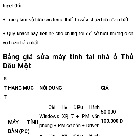
tuyệt đối.
+ Trung tâm sở hữu các trang thiết bị sửa chữa hiện đại nhất.
+ Qúy khách hãy liên hệ cho chúng tôi để sở hữu những dịch
vụ hoàn hảo nhất.
Bảng giá sửa máy tính tại nhà ở Thủ
Dầu Một
S
T
HẠNG MỤC
NỘI DUNG
GIÁ
T
– Cài Hệ Điều Hành
50.000-
Windows XP, 7 + PM văn
100.000
Đ
MÁY TÍNH
phòng + PM cơ bản + Driver.
BÀN (PC)
– Cài Hệ Điều Hành