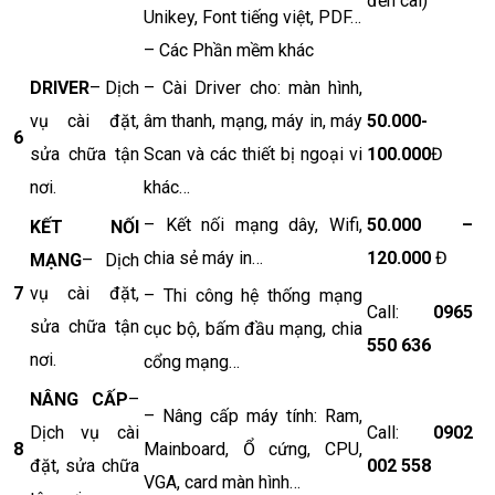
đến cài)
Unikey, Font tiếng việt, PDF…
– Các Phần mềm khác
DRIVER
– Dịch
– Cài Driver cho: màn hình,
vụ cài đặt,
âm thanh, mạng, máy in, máy
50.000-
6
sửa chữa tận
Scan và các thiết bị ngoại vi
100.000
Đ
nơi.
khác…
– Kết nối mạng dây, Wifi,
50.000 –
KẾT NỐI
chia sẻ máy in…
120.000
Đ
MẠNG
– Dịch
7
vụ cài đặt,
– Thi công hệ thống mạng
Call:
0965
sửa chữa tận
cục bộ, bấm đầu mạng, chia
550 636
nơi.
cổng mạng…
NÂNG CẤP
–
– Nâng cấp máy tính: Ram,
Dịch vụ cài
Call:
0902
8
Mainboard, Ổ cứng, CPU,
đặt, sửa chữa
002 558
VGA, card màn hình…