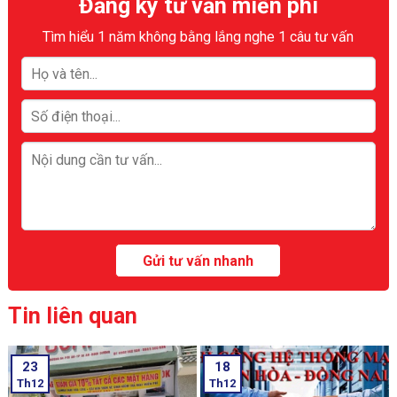
Đăng ký tư vấn miễn phí
Tìm hiểu 1 năm không bằng lắng nghe 1 câu tư vấn
Tin liên quan
23
18
Th12
Th12