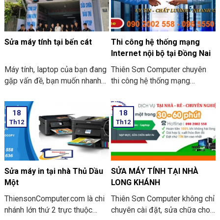
Sửa máy tính tại bến cát
Thi công hệ thống mạng
Internet nội bộ tại Đồng Nai
Máy tính, laptop của bạn đang
Thiên Sơn Computer chuyên
gặp vấn đề, bạn muốn nhanh
thi công hệ thống mạng
chóng tìm 1 địa chỉ sửa máy
Internet nội bộ tại Đồng Nai.
tính tại nhà Bến Cát UY TÍN,
Chẳng khó để nhận thấy, công
18
18
CHẤT LƯỢNG, GIÁ RẺ.
nghệ thông tin đã trở thành
Th12
Th12
ThiensonComputer.com là đơn
một phần thiết yếu trong cuộc
vị sửa máy tính chuyên nghiệp
sống cũng giống như công
tại Bình Dương. Với hơn 12
việc của chúng ta. Nhờ mạng
năm kinh nghiệm trong nghề,
internet, liên kết đa chiều đã
chúng tôi hiểu được mong
tạo nên thị trường mở rộng, độ
Sửa máy in tại nhà Thủ Dầu
SỬA MÁY TÍNH TẠI NHÀ
muốn của quý khách khi sửa
cạnh tranh tốt hơn cho các
Một
LONG KHÁNH
máy tính.
doanh Nghiệp hiện nay.
ThiensonComputer.com là chi
Thiên Sơn Computer không chỉ
nhánh lớn thứ 2 trực thuộc
chuyên cài đặt, sửa chữa cho