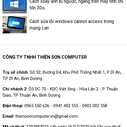
Cách xoay ảnh bị ngược, ngang trên máy tính chỉ
tốn 30s.
Cách sửa lỗi windows cannot access trong
mạng Lan
CÔNG TY TNHH THIÊN SƠN COMPUTER
Trụ sở chính
: Số 52, Đường D4, Khu Phố Thống Nhất 1, P Dĩ An,
T.P Dĩ An, Bình Dương
Chi nhánh 2
: Ô5 DC 75 - KDC Việt Sing - Hòa Lân 2 - P. Thuận
Giao, TP Thuận An, Bình Dương
Điện thoại
: 0965 550 636 - 0941 453 555 - 0902 002 558
Email
: thiensoncomputer.vn@gmail.com
Mã số thuế
: 3702894025 cấp ngày 16/07/2020 bởi Chi cục thuế