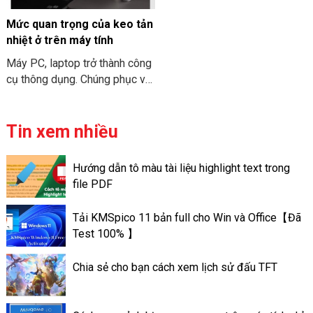
COMPUTER tham khảo nhé.
cấu hình MacBook Air M3
2024 nhé.
Mức quan trọng của keo tản
nhiệt ở trên máy tính
Máy PC, laptop trở thành công
cụ thông dụng. Chúng phục vụ
cho nhu cầu công việc và học
tập. Và để “sức khỏe” của máy
tính đươc đảm bảo. Bạn cần
Tin xem nhiều
phải vệ sinh và bảo trì chúng
định kỳ. Việc tra keo tản nhiệt
Hướng dẫn tô màu tài liệu highlight text trong
trên máy tính có thể giúp máy
file PDF
tính có thể đạt được hiệu suất
tốt. Và có hoạt động ổn định
Tải KMSpico 11 bản full cho Win và Office【Đã
tốt hơn. Sau đây là thông tin về
Test 100% 】
mức quan trọng của keo tản
nhiệt ở trên máy tính.
Chia sẻ cho bạn cách xem lịch sử đấu TFT