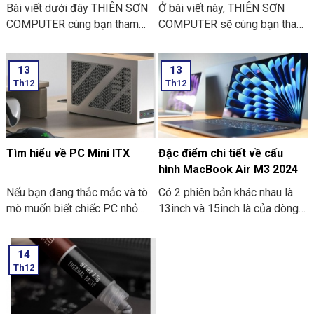
ứng dụng ngân hàng
Bài viết dưới đây THIÊN SƠN
Ở bài viết này, THIÊN SƠN
COMPUTER cùng bạn tham
COMPUTER sẽ cùng bạn tham
khảo một số lí do khiến bạn
khảo lí do cần thực hiện thay
không thể cập nhật sinh trắc
drum máy in là như thế nào
13
13
học trên ứng dụng ngân hàng
nhé?
Th12
Th12
thường gặp nhé:
Tìm hiểu về PC Mini ITX
Đặc điểm chi tiết về cấu
hình MacBook Air M3 2024
Nếu bạn đang thắc mắc và tò
Có 2 phiên bản khác nhau là
mò muốn biết chiếc PC nhỏ
13inch và 15inch là của dòng
gọn. Mà nó có thể mang đi
Macbook Air M3 2024 đã
nhiều nơi thì PC Mini ITX có
được Apple công bố. Điểm ấn
14
thể đáp ứng được nhu cầu đó.
tượng là các thông số bên
Th12
Sau đây là một số thông tin
trong dòng máy này. Hãy cùng
khi bạn tìm hiểu về PC Mini
THIÊN SƠN COMPUTER điểm
ITX. Cùng THIÊN SƠN
qua về đặc điểm chi tiết về