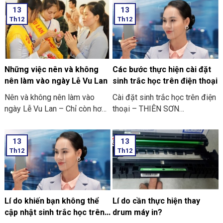
đồng người yêu thích các trò
13
13
chơi điện tử ở trên điện thoại
Th12
Th12
di động.
Những việc nên và không
Các bước thực hiện cài đặt
nên làm vào ngày Lễ Vu Lan
sinh trắc học trên điện thoại
Nên và không nên làm vào
Cài đặt sinh trắc học trên điện
ngày Lễ Vu Lan – Chỉ còn hơn
thoại – THIÊN SƠN
mười ngày nữa thôi là đến
COMPUTER cùng bạn tham
ngày Vu Lan báo hiếu rồi.
khảo “các bước thực hiện cài
13
13
THIÊN SƠN COMPUTER chia
đặt sinh trắc học trên điện
Th12
Th12
sẻ với bạn về những việc nên
thoại” nhé
và không nên làm ngày Lễ Vu
Lan nhé.
Lí do khiến bạn không thể
Lí do cần thực hiện thay
cập nhật sinh trắc học trên
drum máy in?