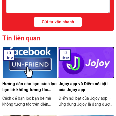
Tin liên quan
13
13
Th12
Th12
Hướng dẫn cho bạn cách lọc
Jojoy app và Điểm nổi bật
bạn bè không tương tác
của Jojoy app
trên Facebook nhanh nhất
Cách để bạn lọc bạn bè mà
Điểm nổi bật của Jojoy app –
2024
không tương tác trên điện
Ứng dụng Jojoy là đang được
thoại
săn đón rầm rộ ở trong cộng