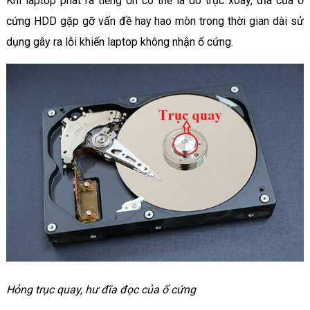
Khi laptop phát ra tiếng ồn có thể là do trục xoay, đĩa của ổ
cứng HDD gặp gỡ vấn đề hay hao mòn trong thời gian dài sử
dụng gây ra lỗi khiến laptop không nhận ổ cứng.
Hỏng trục quay, hư đĩa đọc của ổ cứng