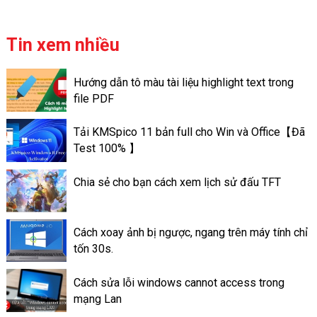
sưu tập những hình ảnh, những
video của bạn có thể chủ
động lưu trữ ngay cả ở trên
Tin xem nhiều
trang cá nhân của mình. Khác
với ứng dụng Story Facebook
Hướng dẫn tô màu tài liệu highlight text trong
là chỉ có lưu giữ trong thời
file PDF
gian nhất định nào đó. Chỉ là
trong vòng 24h. Các tin nổi bật
Tải KMSpico 11 bản full cho Win và Office【Đã
ấn tượng trên Facebook lại có
Test 100% 】
thể lưu trữ lâu dài, đến lúc bạn
xóa đi. Cách làm Thao tác tạo
Chia sẻ cho bạn cách xem lịch sử đấu TFT
tin nổi bật trên ứng dụng
Facebook là làm như thế nào?
Cách xoay ảnh bị ngược, ngang trên máy tính chỉ
tốn 30s.
Cách sửa lỗi windows cannot access trong
mạng Lan