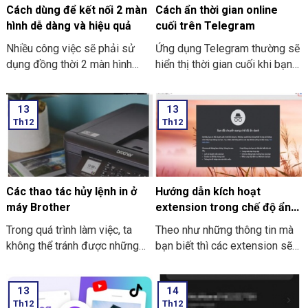
đơn giản và dễ thực hiện.
cách tải và cài đặt Roblox trên
Cách dùng để kết nối 2 màn
Cách ẩn thời gian online
máy tính thật đơn giản.
hình dễ dàng và hiệu quả
cuối trên Telegram
Nhiều công việc sẽ phải sử
Ứng dụng Telegram thường sẽ
dụng đồng thời 2 màn hình
hiển thị thời gian cuối khi bạn
song song. Nó giúp công việc
trực tuyến nhưng giờ thì vẫn
tối ưu và nhanh hơn. Nhưng
có thể ẩn thông tin này với các
13
13
cách dùng để kết nối 2 màn
thao tác đơn giản. Hãy cùng
Th12
Th12
hình dễ dàng và hiệu quả như
THIÊN SƠN Computer tìm hiểu
thế nào? Nếu bạn chưa biết thì
cách làm sau nhé.
cùng Thiên Sơn Computer tìm
hiểu nhé.
Các thao tác hủy lệnh in ở
Hướng dẫn kích hoạt
máy Brother
extension trong chế độ ẩn
danh ở Google Chrome
Trong quá trình làm việc, ta
Theo như những thông tin mà
không thể tránh được những
bạn biết thì các extension sẽ
trường hợp nhầm lẫn xảy ra.
không dùng được khi bạn mở
Sẽ có lúc bạn lỡ tay nhấn in
tab ẩn danh ở trên Google
13
14
nhầm, nhấn nhầm file hay là lỡ
Chrome. Trong bài viết này
Th12
Th12