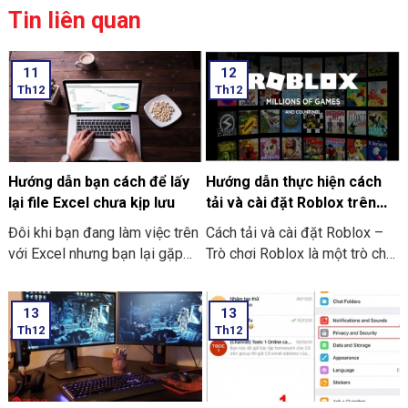
Tin liên quan
11
12
Th12
Th12
Hướng dẫn bạn cách để lấy
Hướng dẫn thực hiện cách
lại file Excel chưa kịp lưu
tải và cài đặt Roblox trên
máy tính thật đơn giản
Đôi khi bạn đang làm việc trên
Cách tải và cài đặt Roblox –
với Excel nhưng bạn lại gặp
Trò chơi Roblox là một trò chơi
phải những tình huống như là
điện tử giúp những người chơi
bị mất điện bạn quên chưa kịp
bước vào thế giới trò chơi ảo
13
13
lưu hay laptop tắt nguồn đột
và trải nghiệm không gian vô
Th12
Th12
ngột làm cho bạn chưa thể kịp
cùng mới lạ trên máy tính của
lưu file. Và dưới đây là những
mình. Hôm nay THIÊN SƠN
cách hướng dẫn bạn cách để
COMPUTER sẽ chia sẻ với
lấy lại file Excel chưa kịp lưu
bạn cách hướng dẫn thực hiện