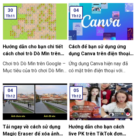
30
04
Th11
Th12
Hướng dẫn cho bạn chi tiết
Cách để bạn sử dụng ứng
cách chơi trò Dò Mìn trên
dụng Canva trên điện thoại
Google
chi tiết có làm mẫu
Chơi trò Dò Mìn trên Google –
Ứng dụng Canva hiện nay đã
Mục tiêu của trò chơi Dò Mìn
có mặt trên điện thoại với
là nhằm mở tất cả các ô vuông
dạng ứng dụng thông minh. Và
không chứa mìn. Nếu là bạn
đơn giản, tiện lợi hơn. Nó giúp
04
05
mở phải ô chứa mìn thì bạn sẽ
bạn không những dễ dàng thao
Th12
Th12
là người thua cuộc. Ở dưới đây
tác và chỉnh sửa. Mà còn thiết
là hướng dẫn chi tiết về cách
kế các hình ảnh tại bất cứ đâu.
chơi trò chơi này:
Bạn có thể tham khảo cách sử
dụng Canva ở trên điện thoại
ngay dưới đây.
Tải ngay về cách sử dụng
Hướng dẫn cho bạn cách
Magic Eraser để xóa ảnh
live PK trên TikTok đơn