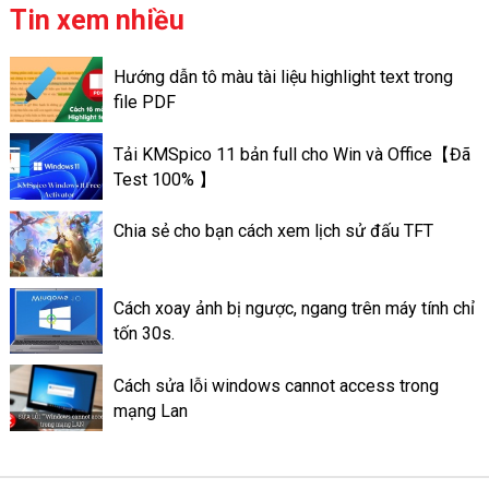
tượng hơn và đa dạng mọi chủ
người cũng biết cách chụp
Tin xem nhiều
đề.
nhanh chóng và chuyên nghiệp.
Bài viết này chúng tôi sẽ
Hướng dẫn tô màu tài liệu highlight text trong
hướng dẫn các cách chụp màn
file PDF
hình máy tính Dell nhanh nhất
và chi tiết nhất. Giúp cho bạn
Tải KMSpico 11 bản full cho Win và Office【Đã
lựa chọn được cách phù hợp
Test 100% 】
với nhu cầu của mình.
Chia sẻ cho bạn cách xem lịch sử đấu TFT
Cách xoay ảnh bị ngược, ngang trên máy tính chỉ
tốn 30s.
Cách sửa lỗi windows cannot access trong
mạng Lan