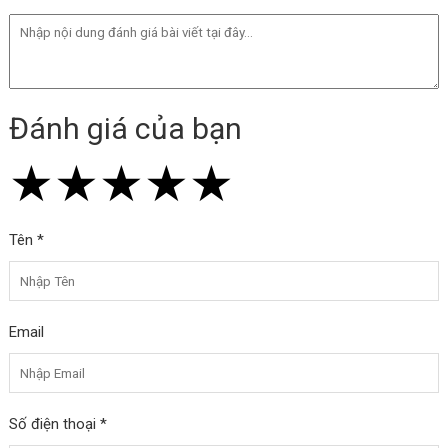
Đánh giá của bạn
★
★
★
★
★
★
★
★
★
★
★
★
★
★
★
Tên *
Email
Số điện thoại *