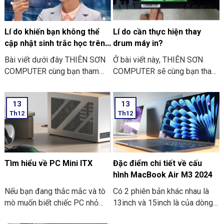
Lan nhé.
Lí do khiến bạn không thể
Lí do cần thực hiện thay
cập nhật sinh trắc học trên
drum máy in?
ứng dụng ngân hàng
Bài viết dưới đây THIÊN SƠN
Ở bài viết này, THIÊN SƠN
COMPUTER cùng bạn tham
COMPUTER sẽ cùng bạn tham
khảo một số lí do khiến bạn
khảo lí do cần thực hiện thay
không thể cập nhật sinh trắc
drum máy in là như thế nào
13
13
học trên ứng dụng ngân hàng
nhé?
Th12
Th12
thường gặp nhé:
Tìm hiểu về PC Mini ITX
Đặc điểm chi tiết về cấu
hình MacBook Air M3 2024
Nếu bạn đang thắc mắc và tò
Có 2 phiên bản khác nhau là
mò muốn biết chiếc PC nhỏ
13inch và 15inch là của dòng
gọn. Mà nó có thể mang đi
Macbook Air M3 2024 đã