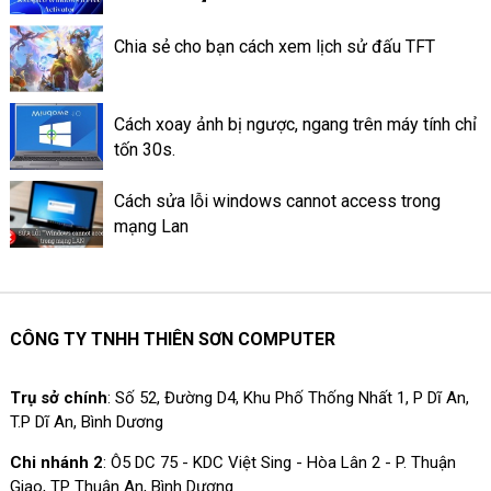
mức quan trọng của keo tản
nhiệt ở trên máy tính.
Chia sẻ cho bạn cách xem lịch sử đấu TFT
Cách xoay ảnh bị ngược, ngang trên máy tính chỉ
tốn 30s.
Cách sửa lỗi windows cannot access trong
mạng Lan
CÔNG TY TNHH THIÊN SƠN COMPUTER
Trụ sở chính
: Số 52, Đường D4, Khu Phố Thống Nhất 1, P Dĩ An,
T.P Dĩ An, Bình Dương
Chi nhánh 2
: Ô5 DC 75 - KDC Việt Sing - Hòa Lân 2 - P. Thuận
Giao, TP Thuận An, Bình Dương