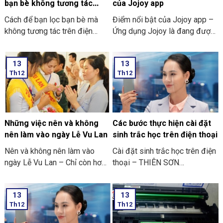
bạn bè không tương tác
của Jojoy app
trên Facebook nhanh nhất
Cách để bạn lọc bạn bè mà
Điểm nổi bật của Jojoy app –
2024
không tương tác trên điện
Ứng dụng Jojoy là đang được
thoại
săn đón rầm rộ ở trong cộng
đồng người yêu thích các trò
13
13
chơi điện tử ở trên điện thoại
Th12
Th12
di động.
Những việc nên và không
Các bước thực hiện cài đặt
nên làm vào ngày Lễ Vu Lan
sinh trắc học trên điện thoại
Nên và không nên làm vào
Cài đặt sinh trắc học trên điện
ngày Lễ Vu Lan – Chỉ còn hơn
thoại – THIÊN SƠN
mười ngày nữa thôi là đến
COMPUTER cùng bạn tham
ngày Vu Lan báo hiếu rồi.
khảo “các bước thực hiện cài
13
13
THIÊN SƠN COMPUTER chia
đặt sinh trắc học trên điện
Th12
Th12
sẻ với bạn về những việc nên
thoại” nhé
và không nên làm ngày Lễ Vu