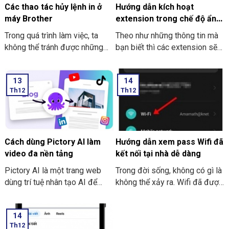
Các thao tác hủy lệnh in ở
Hướng dẫn kích hoạt
máy Brother
extension trong chế độ ẩn
danh ở Google Chrome
Trong quá trình làm việc, ta
Theo như những thông tin mà
không thể tránh được những
bạn biết thì các extension sẽ
trường hợp nhầm lẫn xảy ra.
không dùng được khi bạn mở
Sẽ có lúc bạn lỡ tay nhấn in
tab ẩn danh ở trên Google
13
14
nhầm, nhấn nhầm file hay là lỡ
Chrome. Trong bài viết này
Th12
Th12
tay nhấn chọn in ra nhiều bản
THIÊN SƠN COMPUTER sẽ
hơn. Các thao tác hủy lệnh in ở
chỉ cho bạn cách kích hoạt
máy Brother là hủy, không cần
extension nhé.
in thêm tài liệu tiếp nữa. Và
việc thực hiện hủy lệnh in là
Cách dùng Pictory AI làm
Hướng dẫn xem pass Wifi đã
điều tốt nhất nhằm tránh sự
video đa nền tảng
kết nối tại nhà dễ dàng
lãng phí thời gian.
Pictory AI là một trang web
Trong đời sống, không có gì là
dùng trí tuệ nhân tạo AI để
không thể xảy ra. Wifi đã được
sáng tạo để tạo video cho
cài đặt, đã được kết nối và
người sử dụng. Bạn có thể tiến
pass Wifi cũng đã được thiết
14
hành thực hiện làm video cho
lập. Cũng có tình huống xảy ra
Th12