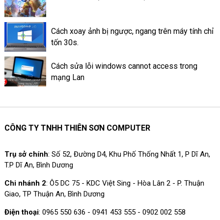
tin nổi bật trên ứng dụng
Facebook là làm như thế nào?
Cách xoay ảnh bị ngược, ngang trên máy tính chỉ
tốn 30s.
Cách sửa lỗi windows cannot access trong
mạng Lan
CÔNG TY TNHH THIÊN SƠN COMPUTER
Trụ sở chính
: Số 52, Đường D4, Khu Phố Thống Nhất 1, P Dĩ An,
T.P Dĩ An, Bình Dương
Chi nhánh 2
: Ô5 DC 75 - KDC Việt Sing - Hòa Lân 2 - P. Thuận
Giao, TP Thuận An, Bình Dương
Điện thoại
: 0965 550 636 - 0941 453 555 - 0902 002 558