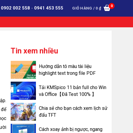
0
:
0902 002 558
-
0941 453 555
GIỎ HÀNG /
0
₫
Tin xem nhiều
Hướng dẫn tô màu tài liệu
highlight text trong file PDF
Tải KMSpico 11 bản full cho Win
và Office【Đã Test 100% 】
tập.
Chia sẻ cho bạn cách xem lịch sử
 để
đấu TFT
 học
gười
Cách xoay ảnh bị ngược, ngang