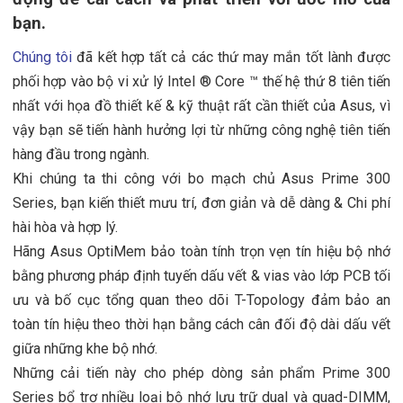
bạn.
Chúng tôi
đã kết hợp tất cả các thứ may mắn tốt lành được
phối hợp vào bộ vi xử lý Intel ® Core ™ thế hệ thứ 8 tiên tiến
nhất với họa đồ thiết kế & kỹ thuật rất cần thiết của Asus, vì
vậy bạn sẽ tiến hành hưởng lợi từ những công nghệ tiên tiến
hàng đầu trong ngành.
Khi chúng ta thi công với bo mạch chủ Asus Prime 300
Series, bạn kiến thiết mưu trí, đơn giản và dễ dàng & Chi phí
hài hòa và hợp lý.
Hãng Asus OptiMem bảo toàn tính trọn vẹn tín hiệu bộ nhớ
bằng phương pháp định tuyến dấu vết & vias vào lớp PCB tối
ưu và bố cục tổng quan theo dõi T-Topology đảm bảo an
toàn tín hiệu theo thời hạn bằng cách cân đối độ dài dấu vết
giữa những khe bộ nhớ.
Những cải tiến này cho phép dòng sản phẩm Prime 300
Series bổ trợ nhiều loại bộ nhớ lưu trữ dual và quad-DIMM,