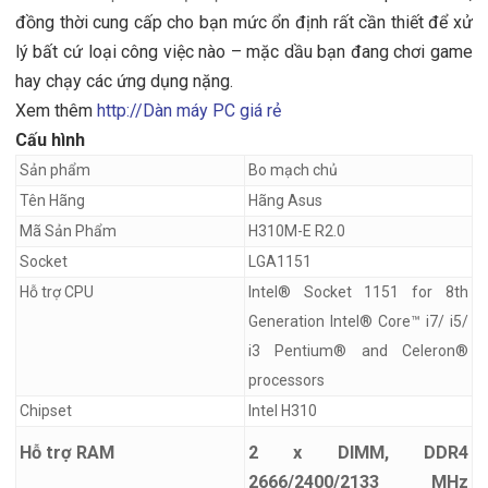
đồng thời cung cấp cho bạn mức ổn định rất cần thiết để xử
lý bất cứ loại công việc nào – mặc dầu bạn đang chơi game
hay chạy các ứng dụng nặng.
Xem thêm
http://Dàn máy PC giá rẻ
Cấu hình
Sản phẩm
Bo mạch chủ
Tên Hãng
Hãng Asus
Mã Sản Phẩm
H310M-E R2.0
Socket
LGA1151
Hỗ trợ CPU
Intel® Socket 1151 for 8th
Generation Intel® Core™ i7/ i5/
i3 Pentium® and Celeron®
processors
Chipset
Intel H310
Hỗ trợ RAM
2 x DIMM, DDR4
2666/2400/2133 MHz