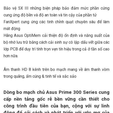
Bảo vệ 5X III những biện pháp bảo đảm mức phần cứng
cung ứng độ bền và độ an toàn và tin cậy của phần tử
FanXpert cung ứng các tinh chỉnh quạt chuyên sâu để làm
mát động
Hãng Asus OptiMem cải thiện độ ổn định và năng suất của
bộ nhớ lưu trữ bằng cách cải sinh sự cô lập dấu vết giữa các
lớp PCB để duy trì tính trọn vẹn tín hiệu trong cả ở tần số cao
hơn nữa.
Âm thanh HD 8 kênh trên bo mạch mang về âm thanh vòm
trong quãng, ấm cúng & tinh tế và sắc sảo
Dòng bo mạch chủ Asus Prime 300 Series cung
cấp nền tảng gốc rễ bền vững cần thiết cho
công trình đầu tiên của bạn, cộng với sự linh
động để cải cách và phát triển với ước mơ của