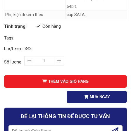
64bit.
Phụ kiện đi kèm theo
cáp SATA, …
Tình trạng:
Còn hàng
Tags:
Lượt xem: 342
Số lượng
THÊM VÀO GIỎ HÀNG
MUA NGAY
ĐỂ LẠI THÔNG TIN ĐỂ ĐƯỢC TƯ VẤN