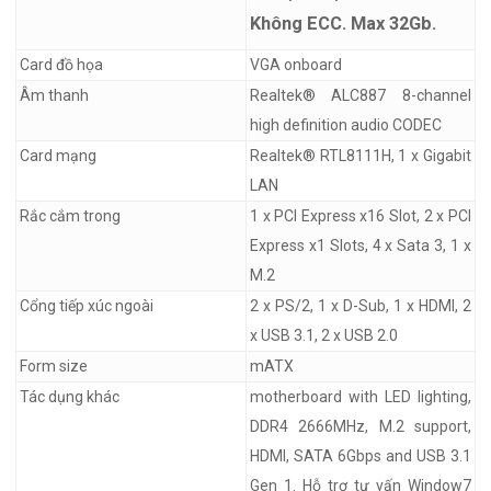
Không ECC. Max 32Gb.
Card đồ họa
VGA onboard
Âm thanh
Realtek® ALC887 8-channel
high definition audio CODEC
Card mạng
Realtek® RTL8111H, 1 x Gigabit
LAN
Rắc cắm trong
1 x PCI Express x16 Slot, 2 x PCI
Express x1 Slots, 4 x Sata 3, 1 x
M.2
Cổng tiếp xúc ngoài
2 x PS/2, 1 x D-Sub, 1 x HDMI, 2
x USB 3.1, 2 x USB 2.0
Form size
mATX
Tác dụng khác
motherboard with LED lighting,
DDR4 2666MHz, M.2 support,
HDMI, SATA 6Gbps and USB 3.1
Gen 1. Hỗ trợ tư vấn Window7