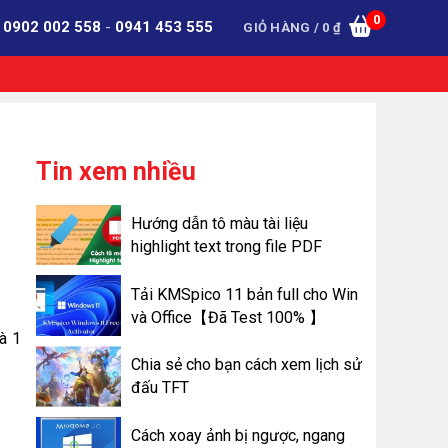
0
:
0902 002 558
-
0941 453 555
GIỎ HÀNG /
0
₫
Tin xem nhiều
Hướng dẫn tô màu tài liệu
highlight text trong file PDF
Tải KMSpico 11 bản full cho Win
và Office【Đã Test 100% 】
à 1
Chia sẻ cho bạn cách xem lịch sử
đấu TFT
Cách xoay ảnh bị ngược, ngang