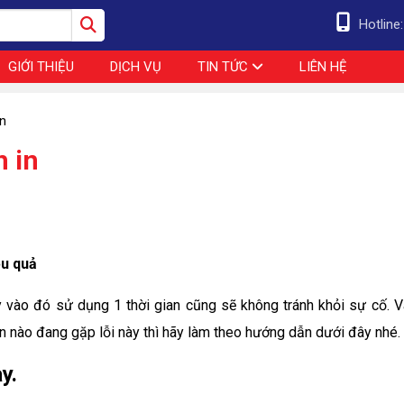
Hotline
GIỚI THIỆU
DỊCH VỤ
TIN TỨC
LIÊN HỆ
in
h in
ệu quả
y vào đó sử dụng 1 thời gian cũng sẽ không tránh khỏi sự cố. V
ạn nào đang gặp lỗi này thì hãy làm theo hướng dẫn dưới đây nhé.
y.