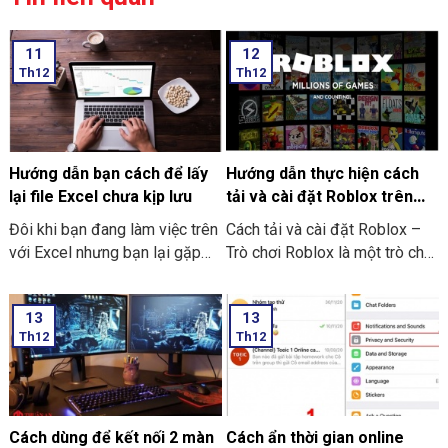
11
12
Th12
Th12
Hướng dẫn bạn cách để lấy
Hướng dẫn thực hiện cách
lại file Excel chưa kịp lưu
tải và cài đặt Roblox trên
máy tính thật đơn giản
Đôi khi bạn đang làm việc trên
Cách tải và cài đặt Roblox –
với Excel nhưng bạn lại gặp
Trò chơi Roblox là một trò chơi
phải những tình huống như là
điện tử giúp những người chơi
bị mất điện bạn quên chưa kịp
bước vào thế giới trò chơi ảo
13
13
lưu hay laptop tắt nguồn đột
và trải nghiệm không gian vô
Th12
Th12
ngột làm cho bạn chưa thể kịp
cùng mới lạ trên máy tính của
lưu file. Và dưới đây là những
mình. Hôm nay THIÊN SƠN
cách hướng dẫn bạn cách để
COMPUTER sẽ chia sẻ với
lấy lại file Excel chưa kịp lưu
bạn cách hướng dẫn thực hiện
đơn giản và dễ thực hiện.
cách tải và cài đặt Roblox trên
Cách dùng để kết nối 2 màn
Cách ẩn thời gian online