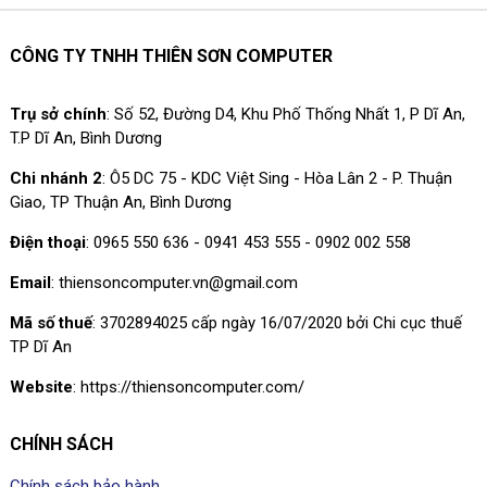
CÔNG TY TNHH THIÊN SƠN COMPUTER
Trụ sở chính
: Số 52, Đường D4, Khu Phố Thống Nhất 1, P Dĩ An,
T.P Dĩ An, Bình Dương
Chi nhánh 2
: Ô5 DC 75 - KDC Việt Sing - Hòa Lân 2 - P. Thuận
Giao, TP Thuận An, Bình Dương
Điện thoại
: 0965 550 636 - 0941 453 555 - 0902 002 558
Email
: thiensoncomputer.vn@gmail.com
Mã số thuế
: 3702894025 cấp ngày 16/07/2020 bởi Chi cục thuế
TP Dĩ An
Website
: https://thiensoncomputer.com/
CHÍNH SÁCH
Chính sách bảo hành