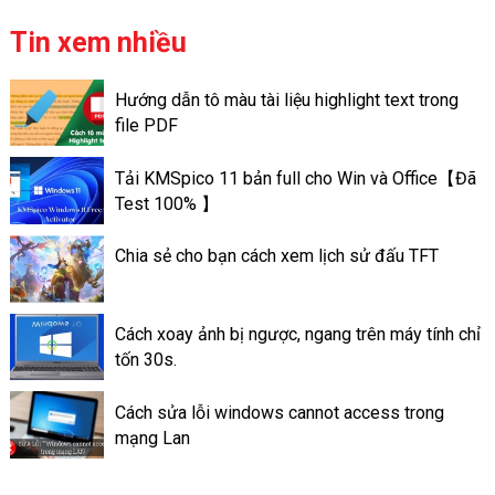
video của bạn có thể chủ
động lưu trữ ngay cả ở trên
Tin xem nhiều
trang cá nhân của mình. Khác
với ứng dụng Story Facebook
Hướng dẫn tô màu tài liệu highlight text trong
là chỉ có lưu giữ trong thời
file PDF
gian nhất định nào đó. Chỉ là
trong vòng 24h. Các tin nổi bật
Tải KMSpico 11 bản full cho Win và Office【Đã
ấn tượng trên Facebook lại có
Test 100% 】
thể lưu trữ lâu dài, đến lúc bạn
xóa đi. Cách làm Thao tác tạo
Chia sẻ cho bạn cách xem lịch sử đấu TFT
tin nổi bật trên ứng dụng
Facebook là làm như thế nào?
Cách xoay ảnh bị ngược, ngang trên máy tính chỉ
tốn 30s.
Cách sửa lỗi windows cannot access trong
mạng Lan