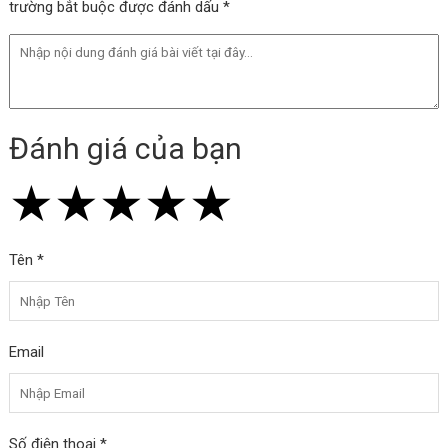
trường bắt buộc được đánh dấu *
Đánh giá của bạn
★
★
★
★
★
★
★
★
★
★
★
★
★
★
★
Tên *
Email
Số điện thoại *