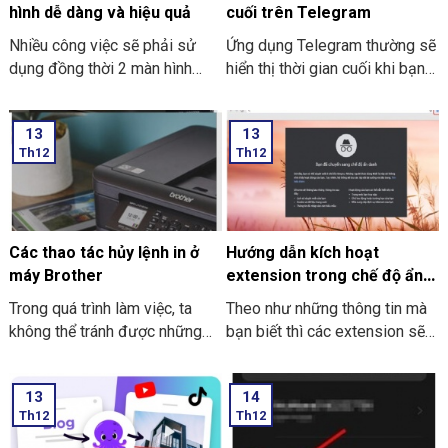
máy tính thật đơn giản.
hình dễ dàng và hiệu quả
cuối trên Telegram
Nhiều công việc sẽ phải sử
Ứng dụng Telegram thường sẽ
dụng đồng thời 2 màn hình
hiển thị thời gian cuối khi bạn
song song. Nó giúp công việc
trực tuyến nhưng giờ thì vẫn
tối ưu và nhanh hơn. Nhưng
có thể ẩn thông tin này với các
13
13
cách dùng để kết nối 2 màn
thao tác đơn giản. Hãy cùng
Th12
Th12
hình dễ dàng và hiệu quả như
THIÊN SƠN Computer tìm hiểu
thế nào? Nếu bạn chưa biết thì
cách làm sau nhé.
cùng Thiên Sơn Computer tìm
hiểu nhé.
Các thao tác hủy lệnh in ở
Hướng dẫn kích hoạt
máy Brother
extension trong chế độ ẩn
danh ở Google Chrome
Trong quá trình làm việc, ta
Theo như những thông tin mà
không thể tránh được những
bạn biết thì các extension sẽ
trường hợp nhầm lẫn xảy ra.
không dùng được khi bạn mở
Sẽ có lúc bạn lỡ tay nhấn in
tab ẩn danh ở trên Google
13
14
nhầm, nhấn nhầm file hay là lỡ
Chrome. Trong bài viết này
Th12
Th12
tay nhấn chọn in ra nhiều bản
THIÊN SƠN COMPUTER sẽ
hơn. Các thao tác hủy lệnh in ở
chỉ cho bạn cách kích hoạt