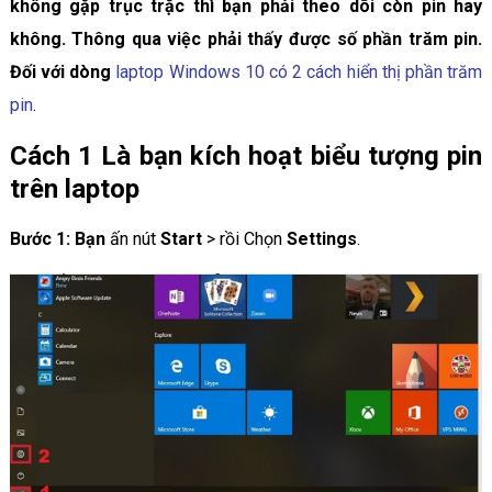
không gặp trục trặc thì bạn phải theo dõi còn pin hay
không. Thông qua việc phải thấy được số phần trăm pin.
Đối với dòng
laptop Windows 10 có 2 cách hiển thị phần trăm
pin
.
Cách 1
Là bạn kích hoạt biểu tượng pin
trên laptop
Bước 1: Bạn
ấn nút
Start
> rồi Chọn
Settings
.