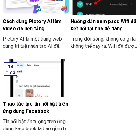
máy Brother là hủy, không cần
extension nhé.
in thêm tài liệu tiếp nữa. Và
việc thực hiện hủy lệnh in là
Cách dùng Pictory AI làm
Hướng dẫn xem pass Wifi đã
điều tốt nhất nhằm tránh sự
video đa nền tảng
kết nối tại nhà dễ dàng
lãng phí thời gian.
Pictory AI là một trang web
Trong đời sống, không có gì là
dùng trí tuệ nhân tạo AI để
không thể xảy ra. Wifi đã được
sáng tạo để tạo video cho
cài đặt, đã được kết nối và
người sử dụng. Bạn có thể tiến
pass Wifi cũng đã được thiết
14
hành thực hiện làm video cho
lập. Cũng có tình huống xảy ra
Th12
những nền tảng bằng các
khiến ta cần phải thiết lập lại
đoạn text đơn giản và đi kèm
mạng wifi nhưng bạn lại không
cùng với nhiều công cụ khác
nhớ mật khẩu. Điều đó có thể
như là Voice AI hoặc là chèn
mất rất nhiều thời gian trong
subtitle,… Hãy cùng THIÊN
việc tìm kiếm thông tin mật
Thao tác tạo tin nổi bật trên
SƠN COMPUTER tham khảo
khẩu.
ứng dụng Facebook
cách dùng Pictory AI làm
Tin nổi bật ấn tượng trên ứng
video đa nền tảng nhé!
dụng Facebook là bao gồm bộ
sưu tập những hình ảnh, những