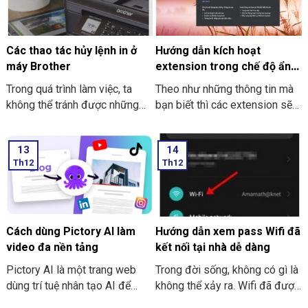
thế nào? Nếu bạn chưa biết thì
cách làm sau nhé.
cùng Thiên Sơn Computer tìm
hiểu nhé.
Các thao tác hủy lệnh in ở
Hướng dẫn kích hoạt
máy Brother
extension trong chế độ ẩn
danh ở Google Chrome
Trong quá trình làm việc, ta
Theo như những thông tin mà
không thể tránh được những
bạn biết thì các extension sẽ
trường hợp nhầm lẫn xảy ra.
không dùng được khi bạn mở
Sẽ có lúc bạn lỡ tay nhấn in
tab ẩn danh ở trên Google
13
14
nhầm, nhấn nhầm file hay là lỡ
Chrome. Trong bài viết này
Th12
Th12
tay nhấn chọn in ra nhiều bản
THIÊN SƠN COMPUTER sẽ
hơn. Các thao tác hủy lệnh in ở
chỉ cho bạn cách kích hoạt
máy Brother là hủy, không cần
extension nhé.
in thêm tài liệu tiếp nữa. Và
việc thực hiện hủy lệnh in là
Cách dùng Pictory AI làm
Hướng dẫn xem pass Wifi đã
điều tốt nhất nhằm tránh sự
video đa nền tảng
kết nối tại nhà dễ dàng
lãng phí thời gian.
Pictory AI là một trang web
Trong đời sống, không có gì là
dùng trí tuệ nhân tạo AI để
không thể xảy ra. Wifi đã được
sáng tạo để tạo video cho
cài đặt, đã được kết nối và