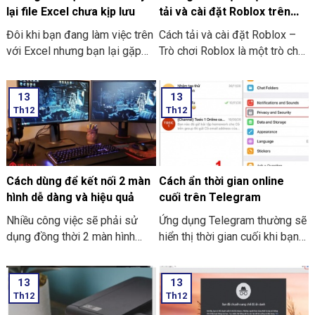
lại file Excel chưa kịp lưu
tải và cài đặt Roblox trên
máy tính thật đơn giản
Đôi khi bạn đang làm việc trên
Cách tải và cài đặt Roblox –
với Excel nhưng bạn lại gặp
Trò chơi Roblox là một trò chơi
phải những tình huống như là
điện tử giúp những người chơi
bị mất điện bạn quên chưa kịp
bước vào thế giới trò chơi ảo
13
13
lưu hay laptop tắt nguồn đột
và trải nghiệm không gian vô
Th12
Th12
ngột làm cho bạn chưa thể kịp
cùng mới lạ trên máy tính của
lưu file. Và dưới đây là những
mình. Hôm nay THIÊN SƠN
cách hướng dẫn bạn cách để
COMPUTER sẽ chia sẻ với
lấy lại file Excel chưa kịp lưu
bạn cách hướng dẫn thực hiện
đơn giản và dễ thực hiện.
cách tải và cài đặt Roblox trên
Cách dùng để kết nối 2 màn
Cách ẩn thời gian online
máy tính thật đơn giản.
hình dễ dàng và hiệu quả
cuối trên Telegram
Nhiều công việc sẽ phải sử
Ứng dụng Telegram thường sẽ
dụng đồng thời 2 màn hình
hiển thị thời gian cuối khi bạn
song song. Nó giúp công việc
trực tuyến nhưng giờ thì vẫn
tối ưu và nhanh hơn. Nhưng
có thể ẩn thông tin này với các
13
13
cách dùng để kết nối 2 màn
thao tác đơn giản. Hãy cùng
Th12
Th12
hình dễ dàng và hiệu quả như
THIÊN SƠN Computer tìm hiểu