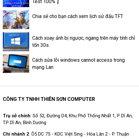
Test 100% 】
thể lưu trữ lâu dài, đến lúc bạn
xóa đi. Cách làm Thao tác tạo
Chia sẻ cho bạn cách xem lịch sử đấu TFT
tin nổi bật trên ứng dụng
Facebook là làm như thế nào?
Cách xoay ảnh bị ngược, ngang trên máy tính chỉ
tốn 30s.
Cách sửa lỗi windows cannot access trong
mạng Lan
CÔNG TY TNHH THIÊN SƠN COMPUTER
Trụ sở chính
: Số 52, Đường D4, Khu Phố Thống Nhất 1, P Dĩ An,
T.P Dĩ An, Bình Dương
Chi nhánh 2
: Ô5 DC 75 - KDC Việt Sing - Hòa Lân 2 - P. Thuận