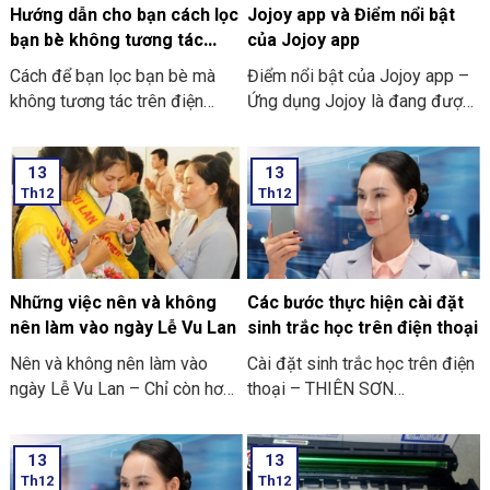
Hướng dẫn cho bạn cách lọc
Jojoy app và Điểm nổi bật
bạn bè không tương tác
của Jojoy app
trên Facebook nhanh nhất
Cách để bạn lọc bạn bè mà
Điểm nổi bật của Jojoy app –
2024
không tương tác trên điện
Ứng dụng Jojoy là đang được
thoại
săn đón rầm rộ ở trong cộng
đồng người yêu thích các trò
13
13
chơi điện tử ở trên điện thoại
Th12
Th12
di động.
Những việc nên và không
Các bước thực hiện cài đặt
nên làm vào ngày Lễ Vu Lan
sinh trắc học trên điện thoại
Nên và không nên làm vào
Cài đặt sinh trắc học trên điện
ngày Lễ Vu Lan – Chỉ còn hơn
thoại – THIÊN SƠN
mười ngày nữa thôi là đến
COMPUTER cùng bạn tham
ngày Vu Lan báo hiếu rồi.
khảo “các bước thực hiện cài
13
13
THIÊN SƠN COMPUTER chia
đặt sinh trắc học trên điện
Th12
Th12
sẻ với bạn về những việc nên
thoại” nhé