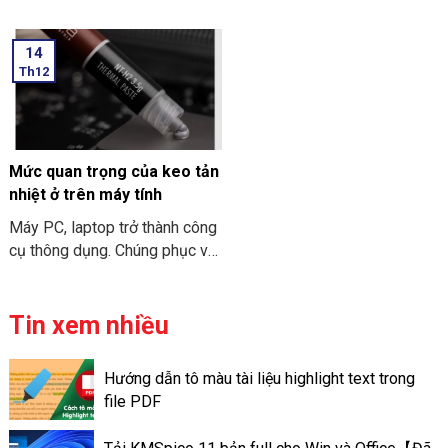
gọn. Mà nó có thể mang đi
Macbook Air M3 2024 đã
nhiều nơi thì PC Mini ITX có
được Apple công bố. Điểm ấn
14
thể đáp ứng được nhu cầu đó.
tượng là các thông số bên
Th12
Sau đây là một số thông tin
trong dòng máy này. Hãy cùng
khi bạn tìm hiểu về PC Mini
THIÊN SƠN COMPUTER điểm
ITX. Cùng THIÊN SƠN
qua về đặc điểm chi tiết về
COMPUTER tham khảo nhé.
cấu hình MacBook Air M3
2024 nhé.
Mức quan trọng của keo tản
nhiệt ở trên máy tính
Máy PC, laptop trở thành công
cụ thông dụng. Chúng phục vụ
cho nhu cầu công việc và học
tập. Và để “sức khỏe” của máy
tính đươc đảm bảo. Bạn cần
Tin xem nhiều
phải vệ sinh và bảo trì chúng
định kỳ. Việc tra keo tản nhiệt
Hướng dẫn tô màu tài liệu highlight text trong
trên máy tính có thể giúp máy
file PDF
tính có thể đạt được hiệu suất
tốt. Và có hoạt động ổn định